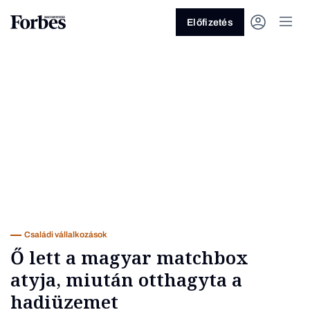
Előfizetés
Vagy fedezze fel a következő
témákat
Üzlet
Pénz
Zöld
Legyél jobb!
Családi vállalkozások
Ő lett a magyar matchbox
atyja, miután otthagyta a
hadiüzemet