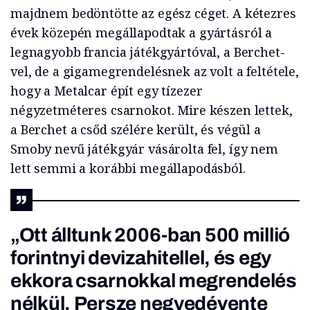
majdnem bedöntötte az egész céget. A kétezres
évek közepén megállapodtak a gyártásról a
legnagyobb francia játékgyártóval, a Berchet-
vel, de a gigamegrendelésnek az volt a feltétele,
hogy a Metalcar épít egy tízezer
négyzetméteres csarnokot. Mire készen lettek,
a Berchet a csőd szélére került, és végül a
Smoby nevű játékgyár vásárolta fel, így nem
lett semmi a korábbi megállapodásból.
„Ott álltunk 2006-ban 500 millió
forintnyi devizahitellel, és egy
ekkora csarnokkal megrendelés
nélkül. Persze negyedévente