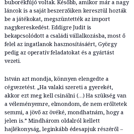
buborékfújó voltak. Később, amikor már a nagy
láncok is a saját beszerzőiken keresztül hozták
be a játékokat, megszüntették az import
nagykereskedést. Eddigre Judit is
bekapcsolódott a családi vállalkozásba, most ő
felel az ingatlanok hasznosításáért, György
pedig az operatív feladatokat és a gyártást
vezeti.
István azt mondja, könnyen elengedte a
cégvezetést. „Ha valaki szereti a gyerekét,
akkor ezt meg kell csinálni (…) Ha szükség van
a véleményemre, elmondom, de nem erőltetek
semmi, a jövő az övéké, mondhatnám, hogy a
jelen is.” Mindhárom oldalról kellett
hajlékonyság, leginkább édesapjuk részéről –