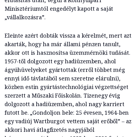
elutasítás után, végül a Könnyűipari
Minisztériumtól engedélyt kapott a saját
„vállalkozásra”.
Eleinte azért dobták vissza a kérelmét, mert azt
akarták, hogy ha már állami pénzen tanult,
akkor ott is hasznosítsa üzemmérnöki tudását.
1957-től dolgozott egy hadiüzemben, ahol
ágyúhüvelyeket gyártottak (erről többet még
ennyi idő távlatából sem szeretne elárulni),
közben estin gyártástechnológiai végzettséget
szerzett a Műszaki Főiskolán. Tizenegy évig
dolgozott a hadiüzemben, ahol nagy karriert
futott be. „Gondoljon bele: 25 évesen, 1964-ben
egy vadiúj Wartburgot vettem saját erőből” – az
akkori havi átlagfizetés nagyjából