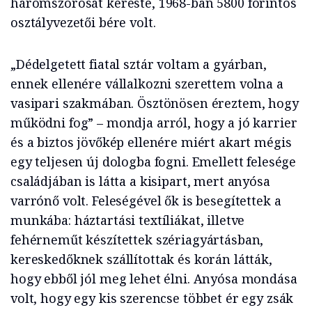
háromszorosát kereste, 1968-ban 5800 forintos
osztályvezetői bére volt.
„Dédelgetett fiatal sztár voltam a gyárban,
ennek ellenére vállalkozni szerettem volna a
vasipari szakmában. Ösztönösen éreztem, hogy
működni fog” – mondja arról, hogy a jó karrier
és a biztos jövőkép ellenére miért akart mégis
egy teljesen új dologba fogni. Emellett felesége
családjában is látta a kisipart, mert anyósa
varrónő volt. Feleségével ők is besegítettek a
munkába: háztartási textíliákat, illetve
fehérneműt készítettek szériagyártásban,
kereskedőknek szállítottak és korán látták,
hogy ebből jól meg lehet élni. Anyósa mondása
volt, hogy egy kis szerencse többet ér egy zsák