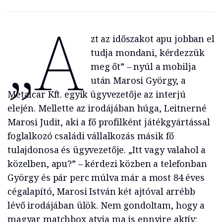
„A
zt az időszakot apu jobban el
tudja mondani, kérdezzük
meg őt” – nyúl a mobilja
után Marosi György, a
Metalcar Kft. egyik ügyvezetője az interjú
elején. Mellette az irodájában húga, Leitnerné
Marosi Judit, aki a fő profilként játékgyártással
foglalkozó családi vállalkozás másik fő
tulajdonosa és ügyvezetője. „Itt vagy valahol a
közelben, apu?” – kérdezi közben a telefonban
György és pár perc múlva már a most 84 éves
cégalapító, Marosi István két ajtóval arrébb
lévő irodájában ülök. Nem gondoltam, hogy a
magyar matchbox atyja ma is ennyire aktív: