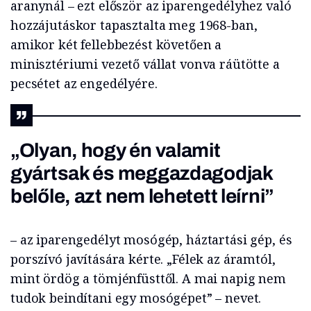
aranynál – ezt először az iparengedélyhez való
hozzájutáskor tapasztalta meg 1968-ban,
amikor két fellebbezést követően a
minisztériumi vezető vállat vonva ráütötte a
pecsétet az engedélyére.
„Olyan, hogy én valamit
gyártsak és meggazdagodjak
belőle, azt nem lehetett leírni”
– az iparengedélyt mosógép, háztartási gép, és
porszívó javítására kérte. „Félek az áramtól,
mint ördög a tömjénfüsttől. A mai napig nem
tudok beindítani egy mosógépet” – nevet.