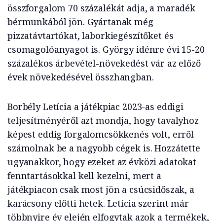
összforgalom 70 százalékát adja, a maradék
bérmunkából jön. Gyártanak még
pizzatávtartókat, laborkiegészítőket és
csomagolóanyagot is. György idénre évi 15-20
százalékos árbevétel-növekedést vár az előző
évek növekedésével összhangban.
Borbély Letícia a játékpiac 2023-as eddigi
teljesítményéről azt mondja, hogy tavalyhoz
képest eddig forgalomcsökkenés volt, erről
számolnak be a nagyobb cégek is. Hozzátette
ugyanakkor, hogy ezeket az évközi adatokat
fenntartásokkal kell kezelni, mert a
játékpiacon csak most jön a csúcsidőszak, a
karácsony előtti hetek. Letícia szerint már
többnyire év elején elfogytak azok a termékek,