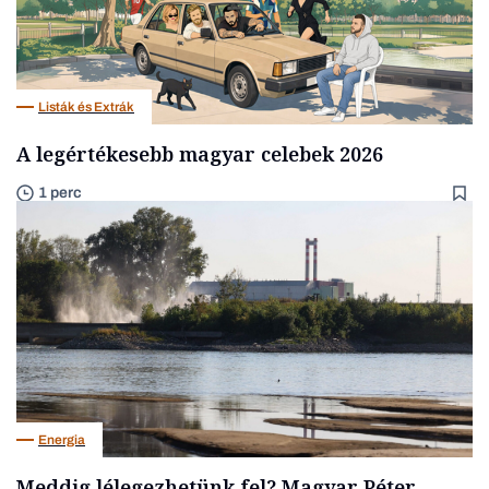
Listák és Extrák
A legértékesebb magyar celebek 2026
1 perc
Energia
Meddig lélegezhetünk fel? Magyar Péter