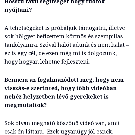
Hosszú távú segítséget hogy tudtok
nyújtani?
A tehetségeket is próbáljuk támogatni, illetve
sok hölgyet befizettem körmös és szempillás
tanfolyamra. Szóval hálót adunk és nem halat –
ez is egy cél, de ezen még mi is dolgozunk,
hogy hogyan lehetne fejleszteni.
Bennem az fogalmazódott meg, hogy nem
visszás-e szerinted, hogy több videóban
nehéz helyzetben lévő gyerekeket is
megmutattok?
Sok olyan megható köszönő videó van, amit
csak én láttam. Ezek ugyanúgy jól esnek.