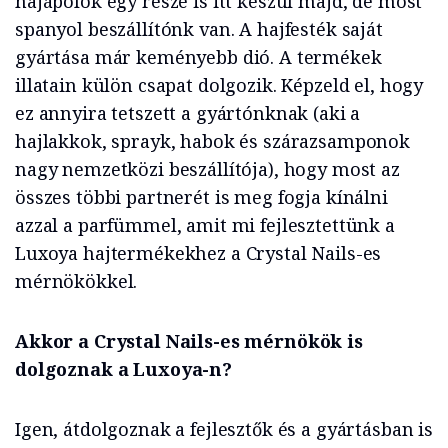
hajápolók egy része is itt készül majd, de most
spanyol beszállítónk van. A hajfesték saját
gyártása már keményebb dió. A termékek
illatain külön csapat dolgozik. Képzeld el, hogy
ez annyira tetszett a gyártónknak (aki a
hajlakkok, sprayk, habok és szárazsamponok
nagy nemzetközi beszállítója), hogy most az
összes többi partnerét is meg fogja kínálni
azzal a parfümmel, amit mi fejlesztettünk a
Luxoya hajtermékekhez a Crystal Nails-es
mérnökökkel.
Akkor a Crystal Nails-es mérnökök is
dolgoznak a Luxoya-n?
Igen, átdolgoznak a fejlesztők és a gyártásban is