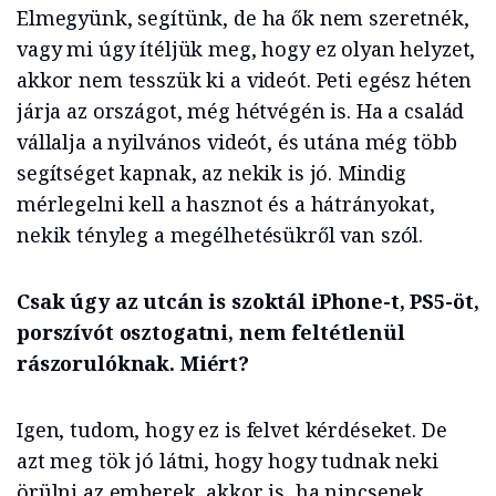
Elmegyünk, segítünk, de ha ők nem szeretnék,
vagy mi úgy ítéljük meg, hogy ez olyan helyzet,
akkor nem tesszük ki a videót. Peti egész héten
járja az országot, még hétvégén is. Ha a család
vállalja a nyilvános videót, és utána még több
segítséget kapnak, az nekik is jó. Mindig
mérlegelni kell a hasznot és a hátrányokat,
nekik tényleg a megélhetésükről van szól.
Csak úgy az utcán is szoktál iPhone-t, PS5-öt,
porszívót osztogatni, nem feltétlenül
rászorulóknak. Miért?
Igen, tudom, hogy ez is felvet kérdéseket. De
azt meg tök jó látni, hogy hogy tudnak neki
örülni az emberek, akkor is, ha nincsenek