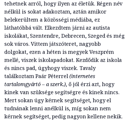
tehetnek arról, hogy ilyen az életük. Régen név
nélkül is sokat adakoztam, aztán amikor
belekerültem a közösségi médiába, ez
láthatóbbá vált. Elkezdtem járni az autista
iskolákat, Szentendre, Debrecen, Szeged és még
sok város. Vittem játszóteret, nagyobb
dolgokat, ezen a héten is megyek Veszprém
mellé, viszek iskolapadokat. Kezdődik az iskola
és nincs pad, úgyhogy viszek. Tavaly
találkoztam Paár Péterrel
(internetes
tartalomgyártó – a szerk.)
, ő jól érzi azt, hogy
kinek van szüksége segítségre és kinek nincs.
Mert sokan úgy kérnek segítséget, hogy el
tudnának lenni anélkül is, míg sokan nem
kérnek segítséget, pedig nagyon kellene nekik.