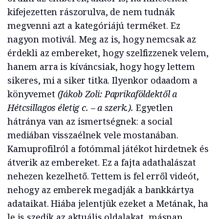
kifejezetten rászorulva, de nem tudnák
megvenni azt a kategóriájú terméket. Ez
nagyon motivál. Meg az is, hogy nemcsak az
érdekli az embereket, hogy szelfizzenek velem,
hanem arra is kíváncsiak, hogy hogy lettem
sikeres, mi a siker titka. Ilyenkor odaadom a
könyvemet
(Jákob Zoli: Paprikaföldektől a
Hétcsillagos életig c. – a szerk.).
Egyetlen
hátránya van az ismertségnek: a social
mediában visszaélnek vele mostanában.
Kamuprofilról a fotómmal játékot hirdetnek és
átverik az embereket. Ez a fajta adathalászat
nehezen kezelhető. Tettem is fel erről videót,
nehogy az emberek megadják a bankkártya
adataikat. Hiába jelentjük ezeket a Metának, ha
le is szedik az aktuális oldalakat, másnap