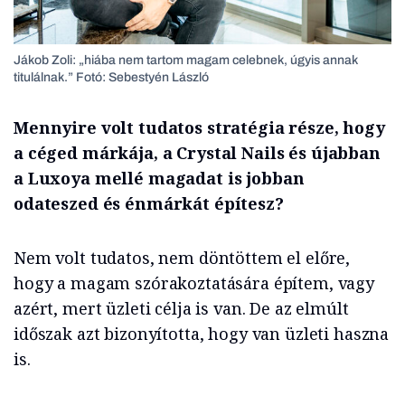
Jákob Zoli: „hiába nem tartom magam celebnek, úgyis annak
titulálnak.” Fotó: Sebestyén László
Mennyire volt tudatos stratégia része, hogy
a céged márkája, a Crystal Nails és újabban
a Luxoya mellé magadat is jobban
odateszed és énmárkát építesz?
Nem volt tudatos, nem döntöttem el előre,
hogy a magam szórakoztatására építem, vagy
azért, mert üzleti célja is van. De az elmúlt
időszak azt bizonyította, hogy van üzleti haszna
is.