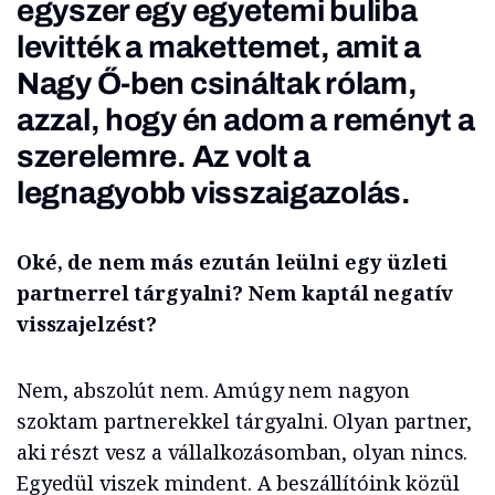
egyszer egy egyetemi buliba
levitték a makettemet, amit a
Nagy Ő-ben csináltak rólam,
azzal, hogy én adom a reményt a
szerelemre. Az volt a
legnagyobb visszaigazolás.
Oké, de nem más ezután leülni egy üzleti
partnerrel tárgyalni? Nem kaptál negatív
visszajelzést?
Nem, abszolút nem. Amúgy nem nagyon
szoktam partnerekkel tárgyalni. Olyan partner,
aki részt vesz a vállalkozásomban, olyan nincs.
Egyedül viszek mindent. A beszállítóink közül