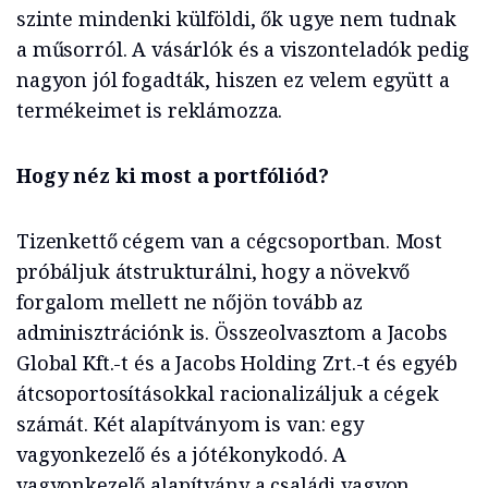
szinte mindenki külföldi, ők ugye nem tudnak
a műsorról. A vásárlók és a viszonteladók pedig
nagyon jól fogadták, hiszen ez velem együtt a
termékeimet is reklámozza.
Hogy néz ki most a portfóliód?
Tizenkettő cégem van a cégcsoportban. Most
próbáljuk átstrukturálni, hogy a növekvő
forgalom mellett ne nőjön tovább az
adminisztrációnk is. Összeolvasztom a Jacobs
Global Kft.-t és a Jacobs Holding Zrt.-t és egyéb
átcsoportosításokkal racionalizáljuk a cégek
számát. Két alapítványom is van: egy
vagyonkezelő és a jótékonykodó. A
vagyonkezelő alapítvány a családi vagyon