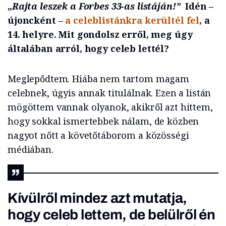
„
Rajta leszek a Forbes 33-as listáján!”
Idén –
újoncként –
a celeblistánkra kerültél fel
, a
14. helyre. Mit gondolsz erről, meg úgy
általában arról, hogy celeb lettél?
Meglepődtem. Hiába nem tartom magam
celebnek, úgyis annak titulálnak. Ezen a listán
mögöttem vannak olyanok, akikről azt hittem,
hogy sokkal ismertebbek nálam, de közben
nagyot nőtt a követőtáborom a közösségi
médiában.
Kívülről mindez azt mutatja,
hogy celeb lettem, de belülről én