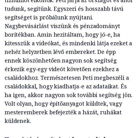
tízmilliót elköltök. Peti járja az országot és ahol
tudunk, segítünk. Egyszeri és hosszabb távú
segítséget is próbálunk nyújtani.
Nagybevásárlást viszünk és pénzadományt
borítékban. Amin hezitáltam, hogy jó-e, ha
kitesszük a videókat, és mindenki látja ezeket a
nehéz helyzetben lévő embereket. De épp
ennek köszönhetően nagyon sok segítség
érkezik egy-egy videót követően ezekhez a
családokhoz. Természetesen Peti megbeszéli a
családokkal, hogy kiadhatja-e az adataikat. És
ha igen, akkor nagyon sok további segítség jön.
Volt olyan, hogy építőanyagot küldtek, vagy
mesteremberek befejezték a házát, ruhákat
küldenek.