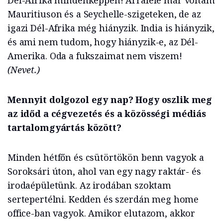
Dél-Afrika mindenképpen! Arrafelé már voltam
Mauritiuson és a Seychelle-szigeteken, de az
igazi Dél-Afrika még hiányzik. India is hiányzik,
és ami nem tudom, hogy hiányzik-e, az Dél-
Amerika. Oda a fukszaimat nem viszem!
(Nevet.)
Mennyit dolgozol egy nap? Hogy oszlik meg
az időd a cégvezetés és a közösségi médiás
tartalomgyártás között?
Minden hétfőn és csütörtökön benn vagyok a
Soroksári úton, ahol van egy nagy raktár- és
irodaépületünk. Az irodában szoktam
sertepertélni. Kedden és szerdán meg home
office-ban vagyok. Amikor elutazom, akkor