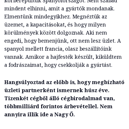
körberepültük Spanyolországot. Nem szabad
mindent elhinni, amit a gyártók mondanak.
Elmentünk mindegyikhez. Megnéztük az
üzemet, a kapacitásokat, és hogy milyen
körülmények között dolgoznak. Aki nem
engedi, hogy bemenjünk, ott nem lesz üzlet. A
spanyol mellett francia, olasz beszállítóink
vannak. Amikor a hajfesték készült, kiküldtem
a fodrászaimat, hogy csekkolják a gyártást.
Hangsúlyoztad az előbb is, hogy megbízható
üzleti partnerként ismernek húsz éve.
Tizenkét cégből álló cégbirodalmad van,
többmilliárd forintos árbevétellel. Nem
annyira illik ide a Nagy Ő.