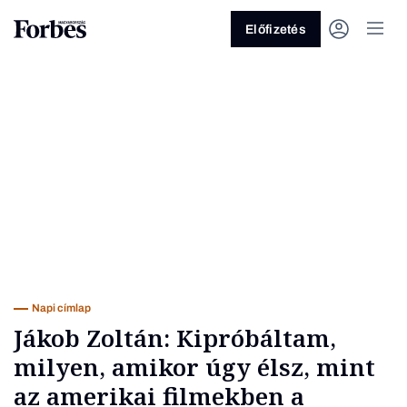
Előfizetés
Vagy fedezze fel a következő
témákat
Üzlet
Pénz
Zöld
Legyél jobb!
Napi címlap
Jákob Zoltán: Kipróbáltam,
milyen, amikor úgy élsz, mint
az amerikai filmekben a