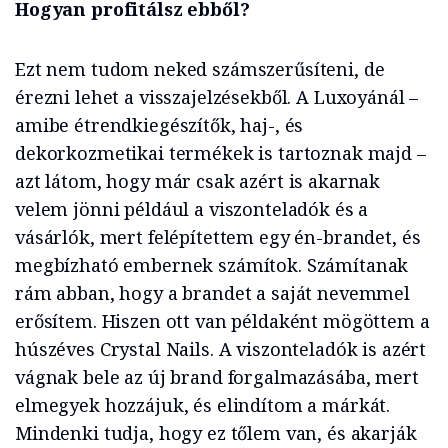
Hogyan profitálsz ebből?
Ezt nem tudom neked számszerűsíteni, de
érezni lehet a visszajelzésekből. A Luxoyánál –
amibe étrendkiegészítők, haj-, és
dekorkozmetikai termékek is tartoznak majd –
azt látom, hogy már csak azért is akarnak
velem jönni például a viszonteladók és a
vásárlók, mert felépítettem egy én-brandet, és
megbízható embernek számítok. Számítanak
rám abban, hogy a brandet a saját nevemmel
erősítem. Hiszen ott van példaként mögöttem a
húszéves Crystal Nails. A viszonteladók is azért
vágnak bele az új brand forgalmazásába, mert
elmegyek hozzájuk, és elindítom a márkát.
Mindenki tudja, hogy ez tőlem van, és akarják