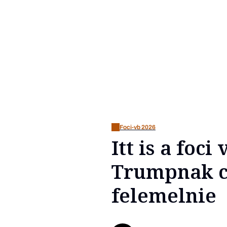
Foci-vb 2026
Itt is a foc
Trumpnak cs
felemelnie