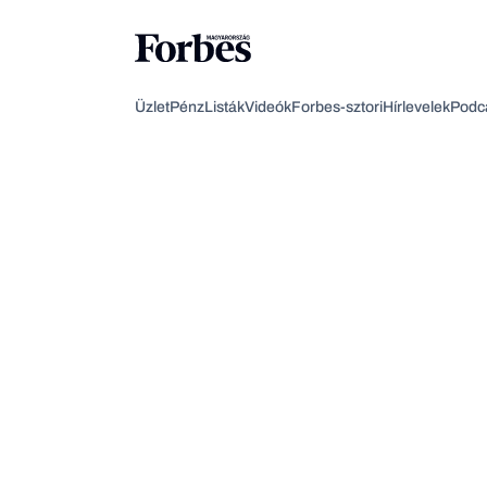
Üzlet
Pénz
Listák
Videók
Forbes-sztori
Hírlevelek
Podc