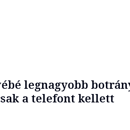
i vébé legnagyobb botrán
ak a telefont kellett