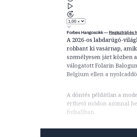
Forbes Hangoscikk
—
Regisztrálj és 
A 2026-os labdarúgó-vilá
robbant ki vasárnap, ami
személyesen járt közben a
válogatott Folarin Balogun 
Belgium ellen a nyolcadd
A döntés példátlan a mode
érthető módon azonnal hev
futballban.