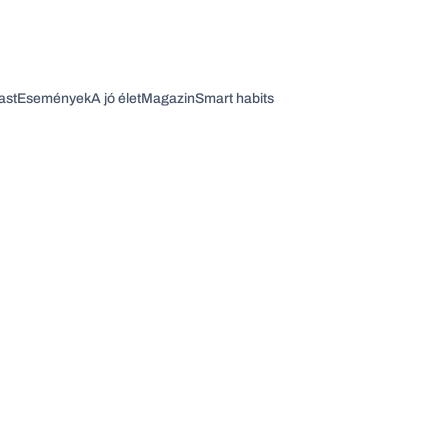
ast
Események
A jó élet
Magazin
Smart habits
Vagy fedezze fel a következő témákat
Üzlet
Pénz
Zöld
Legyél jobb!