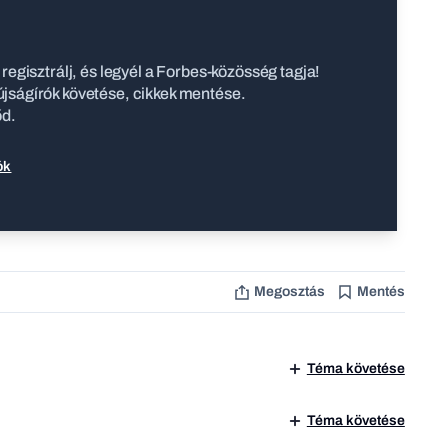
regisztrálj, és legyél a Forbes-közösség tagja!
jságírók követése, cikkek mentése.
őd.
ók
Megosztás
Mentés
Téma követése
Téma követése