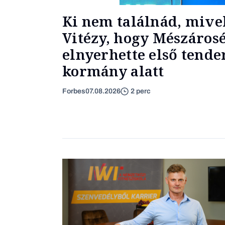
Ki nem találnád, miv
Vitézy, hogy Mészáros
elnyerhette első tender
kormány alatt
Forbes
07.08.2026
2 perc