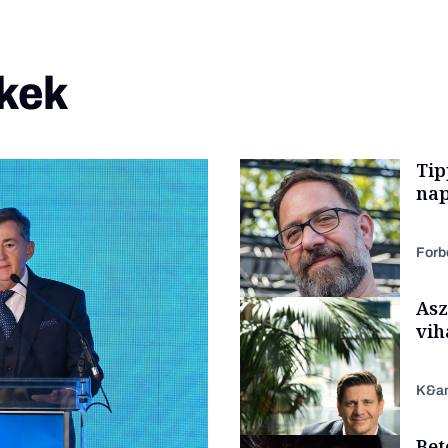
kek
Tip
nap
Forb
Asz
vih
K&a
Bet
Kultúra