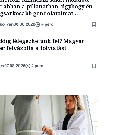
 abban a pillanatban, úgyhogy én
egsarkosabb gondolataimat
rtam kimondani
kó Iván
06.08.2026
4 perc
dig lélegezhetünk fel? Magyar
er felvázolta a folytatást
es
07.08.2026
2 perc