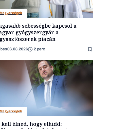
Magyar cégek
gasabb sebességbe kapcsol a
gyar gyógyszergyár a
gyasztószerek piacán
rbes
06.08.2026
2 perc
Magyar cégek
t kell élned, hogy elhidd: