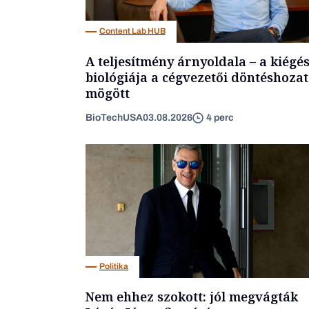
Content Lab HUB
A teljesítmény árnyoldala – a kiégé
biológiája a cégvezetői döntéshozat
mögött
BioTechUSA
03.08.2026
4 perc
Politika
Nem ehhez szokott: jól megvágták