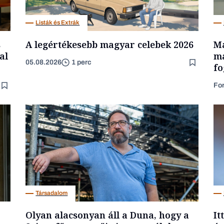
Listák és Extrák
s
A legértékesebb magyar celebek 2026
Ma
al
ma
05.08.2026
1 perc
fo
Fo
Társadalom
Olyan alacsonyan áll a Duna, hogy a
It