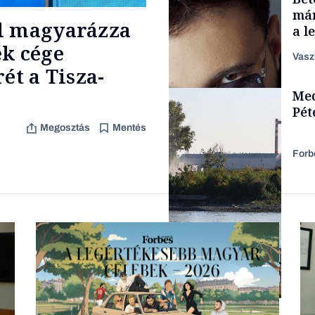
már
el magyarázza
a l
aka
ék cége
Vasz
ét a Tisza-
TÁMOGATÓI
Med
TARTALOM
Pét
Megosztás
Mentés
Forb
Forbes-sztori
Energia