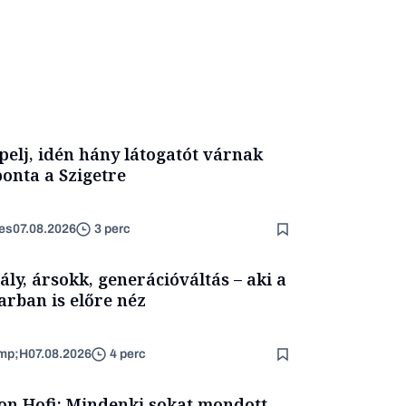
pelj, idén hány látogatót várnak
onta a Szigetre
es
07.08.2026
3 perc
ály, ársokk, generációváltás – aki a
arban is előre néz
mp;H
07.08.2026
4 perc
on.Hofi: Mindenki sokat mondott