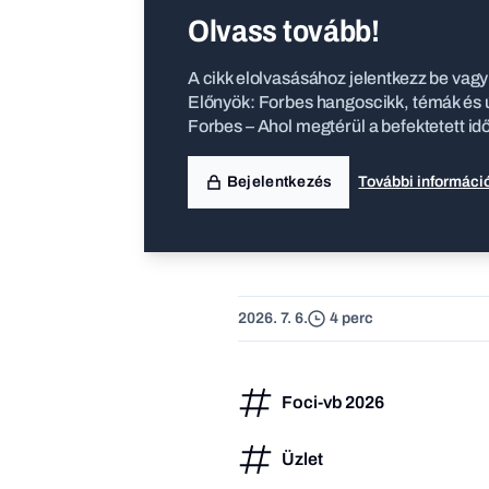
Olvass tovább!
A cikk elolvasásához jelentkezz be vagy 
Előnyök: Forbes hangoscikk, témák és ú
Forbes – Ahol megtérül a befektetett id
Bejelentkezés
További informáci
2026. 7. 6.
4 perc
Foci-vb 2026
Üzlet