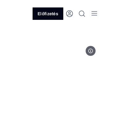
Előfizetés
Fotó: MTI/AP/Julio Cortez