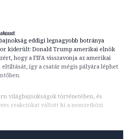
hallgasd!
gbajnokság eddigi legnagyobb botránya
kor kiderült: Donald Trump amerikai elnök
zért, hogy a FIFA visszavonja az amerikai
eltiltását, így a csatár mégis pályára léphet
öntőben.
rn világbajnokságok történetében, és
es reakciókat váltott ki a nemzetközi