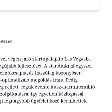
hallgasd!
vei végén járó startupalapító Las Vegasba
gújabb fejlesztését. A standjuknál egyszer
érnökcsapat, és látszólag közönyösen
g-optimalizáló megoldás iránt. Pedig
ég rejlett: cégük évente húsz–harmincmillió
szolgáltatásra, így egyetlen kézfogással
gi legnagyobb ügyfelei közé kerülhettek