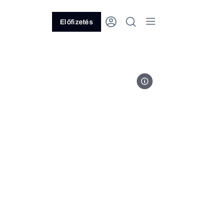
Előfizetés
Fotó: Ránki Dániel/Forbes