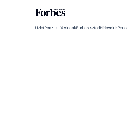
Üzlet
Pénz
Listák
Videók
Forbes-sztori
Hírlevelek
Podc