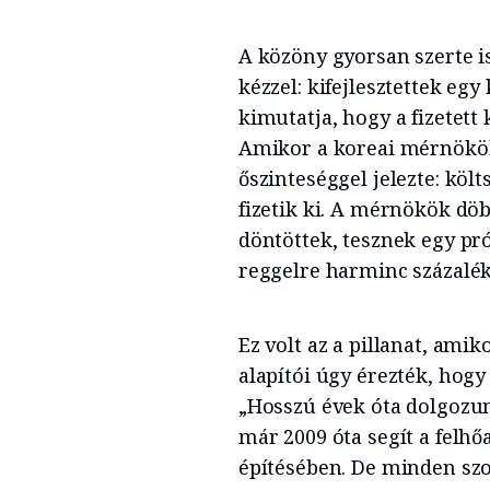
A közöny gyorsan szerte is
kézzel: kifejlesztettek egy
kimutatja, hogy a fizetet
Amikor a koreai mérnökök 
őszinteséggel jelezte: köl
fizetik ki. A mérnökök dö
döntöttek, tesznek egy pr
reggelre harminc százalék
Ez volt az a pillanat, ami
alapítói úgy érezték, hogy
„Hosszú évek óta dolgozun
már 2009 óta segít a felh
építésében. De minden szo