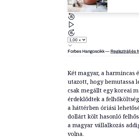
Forbes Hangoscikk
—
Regisztrálj és 
Két magyar, a harmincas é
utazott, hogy bemutassa le
csak megállt egy koreai m
érdeklődtek a felhőköltsé
a háttérben óriási lehetős
dollárt költ hasonló felhő
a magyar vállalkozás addi
volna.