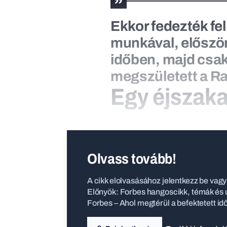
Ekkor fedezték fel
munkával, először 
időben, majd csak
megszületett a Ra
Egy éjszaka 
Olvass tovább!
A cikk elolvasásához jelentkezz be vagy 
Előnyök: Forbes hangoscikk, témák és ú
Forbes – Ahol megtérül a befektetett id