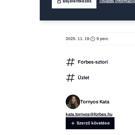
Bejelentkezés
További informáci
2025. 11. 19.
9 perc
Forbes-sztori
Üzlet
Tornyos Kata
kata.tornyos@forbes.hu
Szerző követése