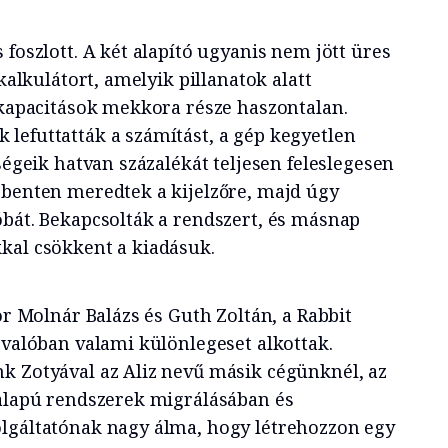
 foszlott. A két alapító ugyanis nem jött üres
 kalkulátort, amelyik pillanatok alatt
t kapacitások mekkora része haszontalan.
lefuttatták a számítást, a gép kegyetlen
tségeik hatvan százalékát teljesen feleslegesen
bbenten meredtek a kijelzőre, majd úgy
óbát. Bekapcsolták a rendszert, és másnap
kal csökkent a kiadásuk.
kor Molnár Balázs és Guth Zoltán, a Rabbit
 valóban valami különlegeset alkottak.
k Zotyával az Aliz nevű másik cégünknél, az
őalapú rendszerek migrálásában és
lgáltatónak nagy álma, hogy létrehozzon egy