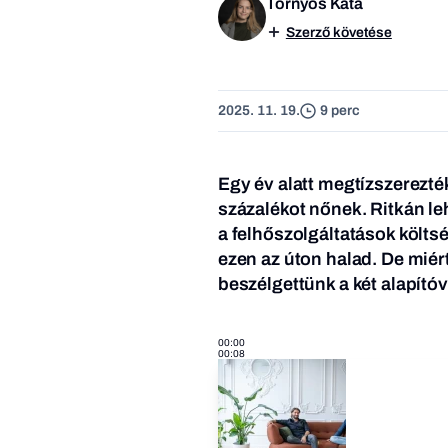
Tornyos Kata
Szerző követése
2025. 11. 19.
9 perc
Egy év alatt megtízszerezté
százalékot nőnek. Ritkán leh
a felhőszolgáltatások költs
ezen az úton halad. De miért
beszélgettünk a két alapítóv
00:00
00:08