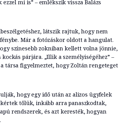
k ezzel mi is” – emlékszik vissza Balázs
 beszélgetéshez, látszik rajtuk, hogy nem
fénybe. Már a fotózáskor oldott a hangulat.
ogy színesebb zokniban kellett volna jönnie,
 kockás párjára. „Illik a személyiségéhez” –
a társa figyelmeztet, hogy Zoltán rengeteget
rulják, hogy egy idő után az alizos ügyfelek
 kértek tőlük, inkább arra panaszkodtak,
apú rendszerek, és azt keresték, hogyan
.