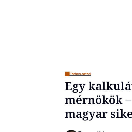
Forbes-sztori
Egy kalkulá
mérnökök – 
magyar sike