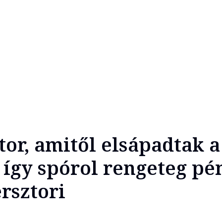
tor, amitől elsápadtak a
így spórol rengeteg pén
rsztori