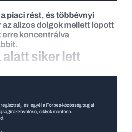
 a piaci rést, és többévnyi
az alizos dolgok mellett lopott
 erre koncentrálva
bbit.
alatt siker lett
regisztrálj, és legyél a Forbes-közösség tagja!
jságírók követése, cikkek mentése.
őd.