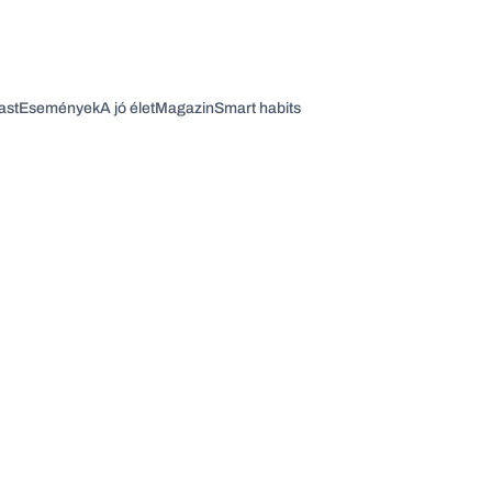
ast
Események
A jó élet
Magazin
Smart habits
Vagy fedezze fel a következő témákat
Üzlet
Pénz
Zöld
Legyél jobb!