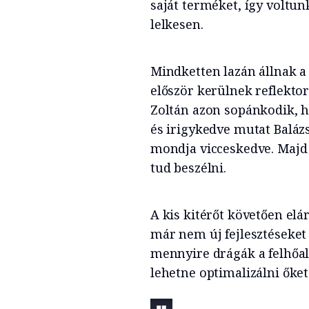
saját terméket, így voltun
lelkesen.
Mindketten lazán állnak a
először kerülnek reflektor
Zoltán azon sopánkodik, h
és irigykedve mutat Balázs
mondja vicceskedve. Majd 
tud beszélni.
A kis kitérőt követően elá
már nem új fejlesztéseket
mennyire drágák a felhőal
lehetne optimalizálni őket