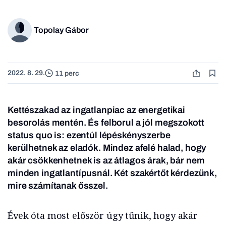
Topolay Gábor
2022. 8. 29.
11 perc
Kettészakad az ingatlanpiac az energetikai
besorolás mentén. És felborul a jól megszokott
status quo is: ezentúl lépéskényszerbe
kerülhetnek az eladók. Mindez afelé halad, hogy
akár csökkenhetnek is az átlagos árak, bár nem
minden ingatlantípusnál. Két szakértőt kérdezünk,
mire számítanak ősszel.
Évek óta most először úgy tűnik, hogy akár