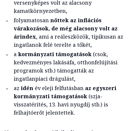
versenyképes volt az alacsony
kamatkörnyezetben,
folyamatosan
nőttek az inflációs
várakozások, de még alacsony volt az
árindex
, ami a reáleszközök, tipikusan az
ingatlanok felé terelte a tőkét,
a
kormányzati támogatások
(csok,
kedvezményes lakásáfa, otthonfelújítási
programok stb.) támogatták az
ingatlanpiaci drágulást,
az
idén
év eleji felfutásban
az egyszeri
kormányzati támogatások
(szja-
visszatérítés, 13. havi nyugdíj stb.) is
felhajtóerőt jelentettek.