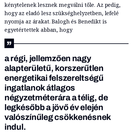
kénytelenek lesznek megválni tőle. Az pedig,
hogy az eladó lesz szükséghelyzetben, lefelé
nyomja az árakat. Balogh és Benedikt is
egyetértettek abban, hogy
a régi, jellemzően nagy
alapterületű, korszerűtlen
energetikai felszereltségű
ingatlanok átlagos
négyzetméterára a télig, de
legkésőbb a jövő év elején
valószínűleg csökkenésnek
indul.