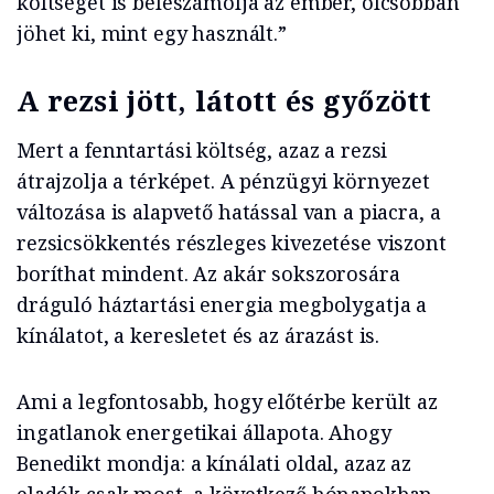
költséget is beleszámolja az ember, olcsóbban
jöhet ki, mint egy használt.”
A rezsi jött, látott és győzött
Mert a fenntartási költség, azaz a rezsi
átrajzolja a térképet. A pénzügyi környezet
változása is alapvető hatással van a piacra, a
rezsicsökkentés részleges kivezetése viszont
boríthat mindent. Az akár sokszorosára
dráguló háztartási energia megbolygatja a
kínálatot, a keresletet és az árazást is.
Ami a legfontosabb, hogy előtérbe került az
ingatlanok energetikai állapota. Ahogy
Benedikt mondja: a kínálati oldal, azaz az
eladók csak most, a következő hónapokban