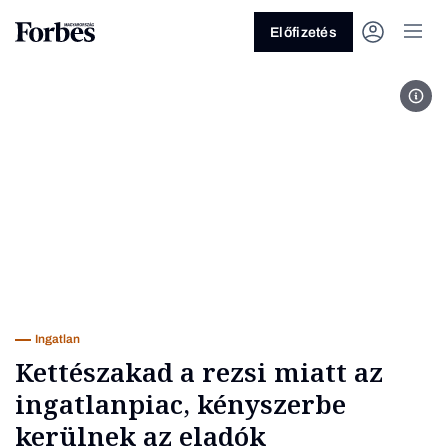
Előfizetés
Stev
Vagy fedezze fel a következő
témákat
Üzlet
Pénz
Zöld
Legyél jobb!
Ingatlan
Kettészakad a rezsi miatt az
ingatlanpiac, kényszerbe
kerülnek az eladók