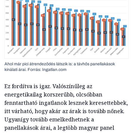
Ahol már pici átrendeződés látszik is: a távhős panellakások
kínálati árai. Forrás: Ingatlan.com
Ez fordítva is igaz. Valószínűleg az
energetikailag korszerűbb, olcsóbban
fenntartható ingatlanok lesznek keresettebbek,
itt várható, hogy akár az árak is tovább nőnek.
Ugyanígy tovább emelkedhetnek a
panellakások árai, a legtöbb magyar panel