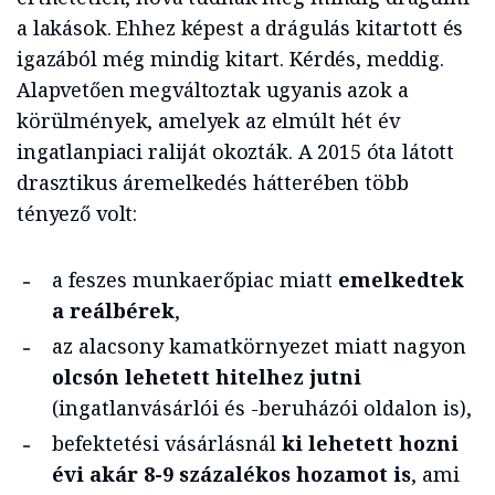
a lakások. Ehhez képest a drágulás kitartott és
igazából még mindig kitart. Kérdés, meddig.
Alapvetően megváltoztak ugyanis azok a
körülmények, amelyek az elmúlt hét év
ingatlanpiaci raliját okozták. A 2015 óta látott
drasztikus áremelkedés hátterében több
tényező volt:
a feszes munkaerőpiac miatt
emelkedtek
a reálbérek
,
az alacsony kamatkörnyezet miatt nagyon
olcsón lehetett hitelhez jutni
(ingatlanvásárlói és -beruházói oldalon is),
befektetési vásárlásnál
ki lehetett hozni
évi akár 8-9 százalékos hozamot is
, ami