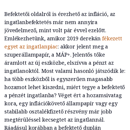
Befektetői oldalról is érezhető az infláció, az
ingatlanbefektetés már nem annyira
jövedelmező, mint volt pár évvel ezelőtt.
Emlékezhetünk, amikor 2019 derekán
fékezett
egyet az ingatlanpiac
: akkor jelent meg a
szuperállampapír, a MÁP+. Jelentős tőke
áramlott az új eszközbe, elszívva a pénzt az
ingatlanoktól. Most valami hasonló játszódik le:
ha több eszközből is egyszerűen magasabb
hozamot lehet kiszedni, miért tegye a befektető
a pénzét ingatlanba? Véget ért a hozamsivatag
kora, egy inflációkövető állampapír vagy egy
stabilabb osztalékfizető részvény már jobb
megtérüléssel kecsegtet az ingatlannál.
Ráadásul korábban a befektető duplán