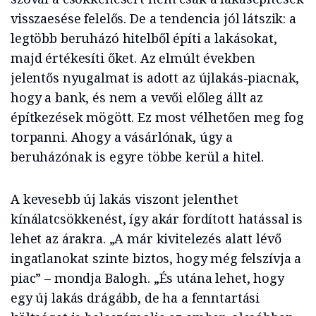
visszaesése felelős. De a tendencia jól látszik: a
legtöbb beruházó hitelből építi a lakásokat,
majd értékesíti őket. Az elmúlt években
jelentős nyugalmat is adott az újlakás-piacnak,
hogy a bank, és nem a vevői előleg állt az
építkezések mögött. Ez most vélhetően meg fog
torpanni. Ahogy a vásárlónak, úgy a
beruházónak is egyre többe kerül a hitel.
A kevesebb új lakás viszont jelenthet
kínálatcsökkenést, így akár fordított hatással is
lehet az árakra. „A már kivitelezés alatt lévő
ingatlanokat szinte biztos, hogy még felszívja a
piac” – mondja Balogh. „És utána lehet, hogy
egy új lakás drágább, de ha a fenntartási