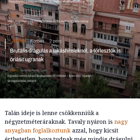
Élmezőnyben a magyar infláció, de lehetne ennél rosszabb is
PÉNZ
Topolay Gábor
perc
Miért drágulnak még mindig a lakások, ha elvileg egy éve válság
van?
PÉNZ
Forbes
2 perc
Brutális drágulás a lakáshiteleknél, a törlesztők is
óriásit ugranak
PÉNZ
Galavits Patrik
perc
Egyedül vettem lakást Budapesten 20 millióért – ilyen 2021 nyarán
az ingatlanpiac belülről
Talán ideje is lenne csökkenniük a
négyzetméteráraknak. Tavaly nyáron is
nagy
anyagban foglalkoztunk
azzal, hogy kicsit
érthetetlen, hova tudnak még mindig drágulni