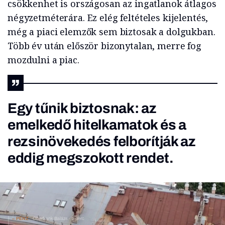
csökkenhet is országosan az ingatlanok átlagos
négyzetméterára. Ez elég feltételes kijelentés,
még a piaci elemzők sem biztosak a dolgukban.
Több év után először bizonytalan, merre fog
mozdulni a piac.
Egy tűnik biztosnak: az
emelkedő hitelkamatok és a
rezsinövekedés felborítják az
eddig megszokott rendet.
PÉNZ
Oberfrank Balázs
2 perc