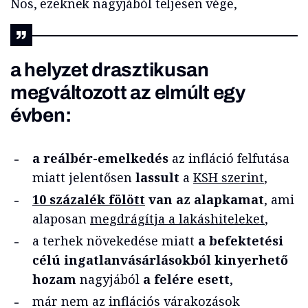
Nos, ezeknek nagyjából teljesen vége,
a helyzet drasztikusan
megváltozott az elmúlt egy
évben:
a reálbér-emelkedés
az infláció felfutása
miatt jelentősen
lassult
a
KSH szerint
,
10 százalék fölött
van az alapkamat
, ami
alaposan
megdrágítja a lakáshiteleket
,
a terhek növekedése miatt
a befektetési
célú ingatlanvásárlásokból kinyerhető
hozam
nagyjából
a felére esett
,
már nem az inflációs várakozások