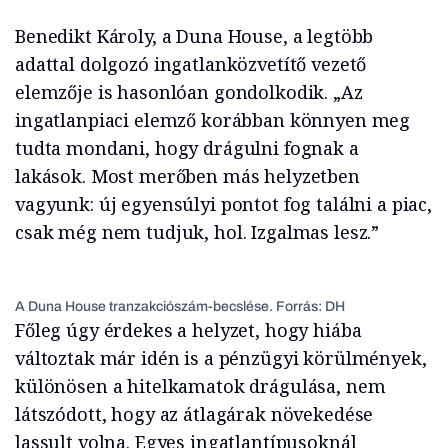
Benedikt Károly, a Duna House, a legtöbb
adattal dolgozó ingatlanközvetítő vezető
elemzője is hasonlóan gondolkodik. „Az
ingatlanpiaci elemző korábban könnyen meg
tudta mondani, hogy drágulni fognak a
lakások. Most merőben más helyzetben
vagyunk: új egyensúlyi pontot fog találni a piac,
csak még nem tudjuk, hol. Izgalmas lesz.”
A Duna House tranzakciószám-becslése. Forrás: DH
Főleg úgy érdekes a helyzet, hogy hiába
változtak már idén is a pénzügyi körülmények,
különösen a hitelkamatok drágulása, nem
látszódott, hogy az átlagárak növekedése
lassult volna. Egyes ingatlantípusoknál