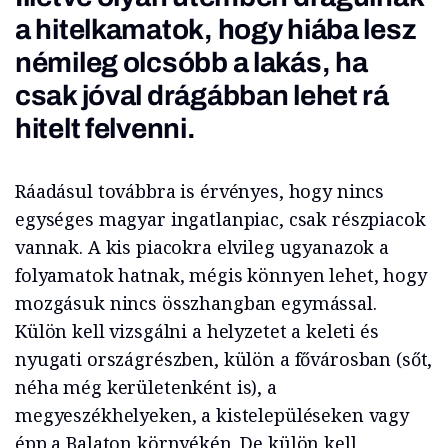
a hitelkamatok, hogy hiába lesz
némileg olcsóbb a lakás, ha
csak jóval drágábban lehet rá
hitelt felvenni.
Ráadásul továbbra is érvényes, hogy nincs
egységes magyar ingatlanpiac, csak részpiacok
vannak. A kis piacokra elvileg ugyanazok a
folyamatok hatnak, mégis könnyen lehet, hogy
mozgásuk nincs összhangban egymással.
Külön kell vizsgálni a helyzetet a keleti és
nyugati országrészben, külön a fővárosban (sőt,
néha még kerületenként is), a
megyeszékhelyeken, a kistelepüléseken vagy
épp a Balaton környékén. De külön kell