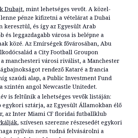
k Dubajt
, mint lehetséges vevőt. A közel-
lenne pénze kifizetni a vételárat a Dubai
n keresztül, és így az Egyesült Arab
 és leggazdagabb városa is belépne a
mak közé. Az Emírségek fővárosában, Abu
lkodócsalád a City Football Groupon
 a manchesteri városi riválist, a Manchester
világbajnokságot rendező Kataré a francia
míg szaúdi alap, a Public Investment Fund
 szintén angol Newcastle Unitedet.
név is feltűnik a lehetséges vevők listáján:
 egykori sztárja, az Egyesült Államokban élő
, az Inter Miami CF floridai futballklub
ykálják
, szívesen szerezne részesedét egykori
aga nyilván nem tudná felvásárolni a