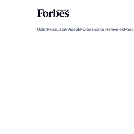
Üzlet
Pénz
Listák
Videók
Forbes-sztori
Hírlevelek
Podc