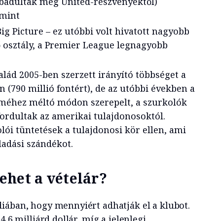
adultak meg United-részvényektől)
amint
ig Picture – ez utóbbi volt hivatott nagyobb
ő osztály, a Premier League legnagyobb
alád 2005-ben szerzett irányító többséget a
(790 millió fontért), de az utóbbi években a
lméhez méltó módon szerepelt, a szurkolók
fordultak az amerikai tulajdonosoktól.
ói tüntetések a tulajdonosi kör ellen, ami
eladási szándékot.
ehet a vételár?
iában, hogy mennyiért adhatják el a klubot.
4,6 milliárd dollár, míg a jelenlegi