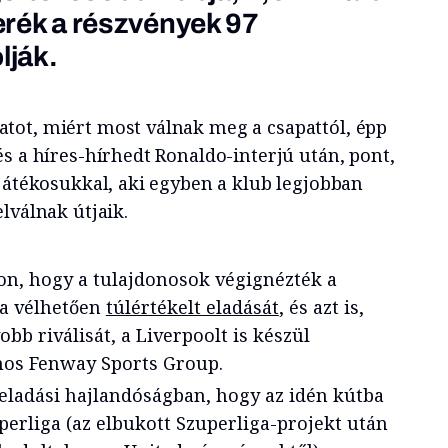
zerék a részvények 97
lják.
tot, miért most válnak meg a csapattól, épp
s a híres-hírhedt Ronaldo-interjú után, pont,
 játékosukkal, aki egyben a klub legjobban
lválnak útjaik.
gon, hogy a tulajdonosok végignézték a
ea vélhetően
túlértékelt eladását
, és azt is,
bb riválisát, a Liverpoolt is készül
onos Fenway Sports Group.
 eladási hajlandóságban, hogy az idén kútba
perliga (az elbukott Szuperliga-projekt után