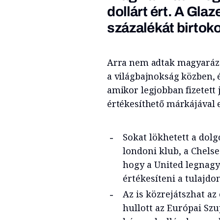
dollárt ért. A Gla
százalékát birtoko
Arra nem adtak magyaráza
a világbajnokság közben, é
amikor legjobban fizetett
értékesíthető márkájával e
Sokat lökhetett a dol
londoni klub, a Chels
hogy a United legnagyo
értékesíteni a tulajd
Az is közrejátszhat az
hullott az Európai Szu