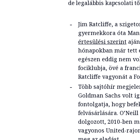
de legalábbis kapcsolati tő
Jim Ratcliffe, a szige
gyermekkora óta Manc
értesülési szerint
aján
hónapokban már tett e
egészen eddig nem vo
fociklubja, övé a franc
Ratcliffe vagyonát a Fo
Több sajtóhír megjelent
Goldman Sachs volt ig
fontolgatja, hogy befe
felvásárlására. O’Nei
dolgozott, 2010-ben má
vagyonos United-rajon
meg az eladást.