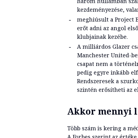
három hullámban szab
kezdeményezése, val
meghiúsult a Project B
erőt adni az angol els
klubjainak kezébe.
A milliárdos Glazer cs
Manchester United-ben 
csapat nem a történe
pedig egyre inkább el
Rendszeresek a szurkol
szintén erősítheti az 
Akkor mennyi l
Több szám is kering a méd
A Forbes szerint az értéke 