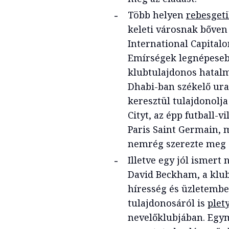
Több helyen
rebesgeti
keleti városnak bőven 
International Capitalo
Emírségek legnépesebb
klubtulajdonos hatal
Dhabi-ban székelő ura
keresztül tulajdonolja
Cityt, az épp futball-
Paris Saint Germain, 
nemrég szerezte meg a
Illetve egy jól ismert 
David Beckham, a klub
híresség és üzletember
tulajdonosáról is
plet
nevelőklubjában. Egym