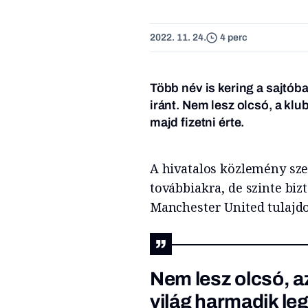
2022. 11. 24.
4 perc
Több név is kering a sajtób
iránt. Nem lesz olcsó, a klub 
majd fizetni érte.
A hivatalos közlemény szer
továbbiakra, de szinte biz
Manchester United tulajdo
Nem lesz olcsó, a
világ harmadik leg