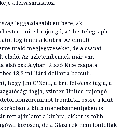
kéje a felvásárláshoz.
tország leggazdagabb embere, aki
hester United-rajongó, a
The Telegraph
latot fog tenni a klubra. Az elmúlt
rre utaló megjegyzéseket, de a csapat
lt eladó. Az üzletembernek már van
ia első osztályban játszó Nice csapata.
rbes 13,3 milliárd dollárra becsüli.
, hogy Jim O’Neill, a brit felsőház tagja, a
azgatósági tagja, szintén United-rajongó
ktetői
konzorciumot trombitál össze
a klub
ll korábban a klub menedzsmentjében is
r tett ajánlatot a klubra, akkor is több
góval közösen, de a Glazerék nem fontolták