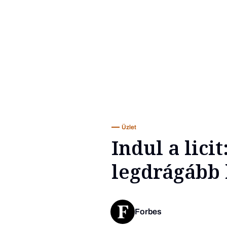
Üzlet
Indul a lici
legdrágább 
Forbes