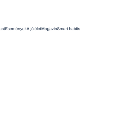
ast
Események
A jó élet
Magazin
Smart habits
Vagy fedezze fel a következő témákat
Üzlet
Pénz
Zöld
Legyél jobb!