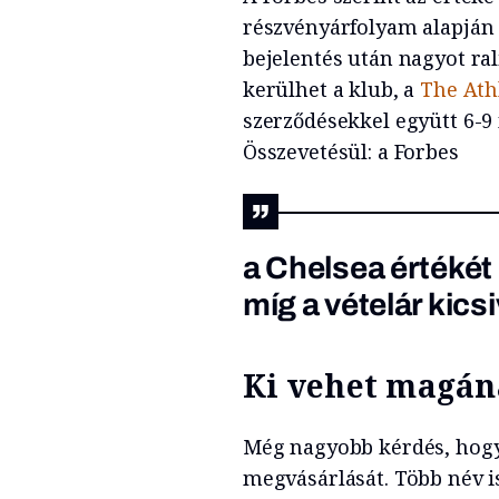
részvényárfolyam alapján a
bejelentés után nagyot ral
kerülhet a klub, a
The Athl
szerződésekkel együtt 6-9 m
Összevetésül: a Forbes
a Chelsea értékét 
míg a vételár kicsiv
Ki vehet magán
Még nagyobb kérdés, hogy
megvásárlását. Több név i