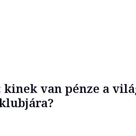
t: kinek van pénze a vil
klubjára?