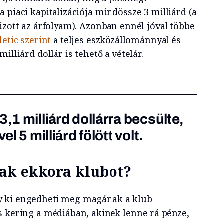
 piaci kapitalizációja mindössze 3 milliárd (a
izott az árfolyam). Azonban ennél jóval többe
etic szerint
a teljes eszközállománnyal és
illiárd dollár is tehető a vételár.
3,1 milliárd dollárra becsülte,
el 5 milliárd fölött volt.
ak ekkora klubot?
 ki engedheti meg magának a klub
s kering a médiában, akinek lenne rá pénze,