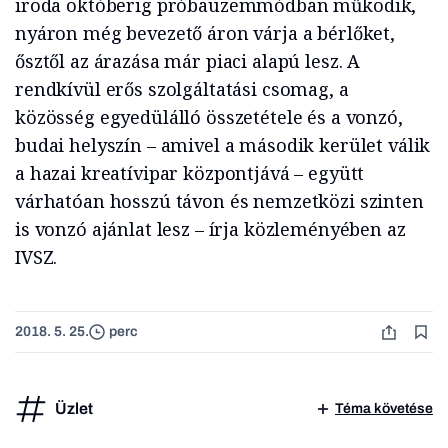
iroda októberig próbaüzemmódban működik,
nyáron még bevezető áron várja a bérlőket,
ősztől az árazása már piaci alapú lesz. A
rendkívül erős szolgáltatási csomag, a
közösség egyedülálló összetétele és a vonzó,
budai helyszín – amivel a második kerület válik
a hazai kreatívipar központjává – együtt
várhatóan hosszú távon és nemzetközi szinten
is vonzó ajánlat lesz – írja közleményében az
IVSZ.
2018. 5. 25.
perc
Üzlet
Téma követése