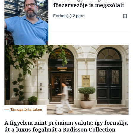
főszervezője is megszólalt
Forbes
2 perc
Forbes-sztori
Társadalom
Támogatói tartalom
A figyelem mint prémium valuta: így formálja
át a luxus fogalmát a Radisson Collection