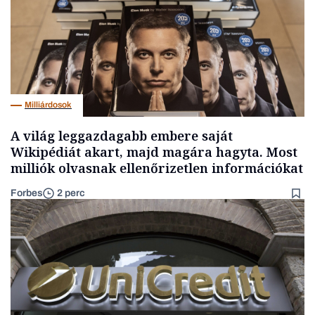
Milliárdosok
A világ leggazdagabb embere saját
Wikipédiát akart, majd magára hagyta. Most
milliók olvasnak ellenőrizetlen információkat
Forbes
2 perc