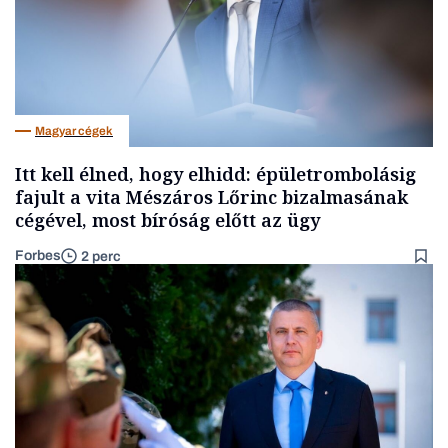
Magyar cégek
Itt kell élned, hogy elhidd: épületrombolásig
fajult a vita Mészáros Lőrinc bizalmasának
cégével, most bíróság előtt az ügy
Forbes
2 perc