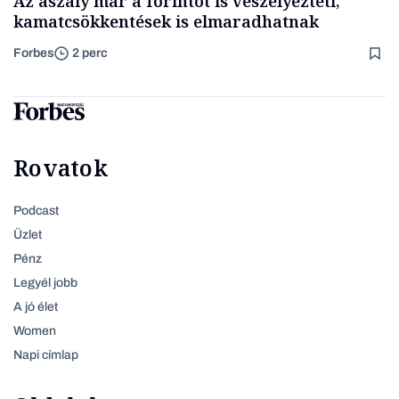
Az aszály már a forintot is veszélyezteti,
kamatcsökkentések is elmaradhatnak
Forbes
2 perc
Rovatok
Podcast
Üzlet
Pénz
Legyél jobb
A jó élet
Women
Napi címlap