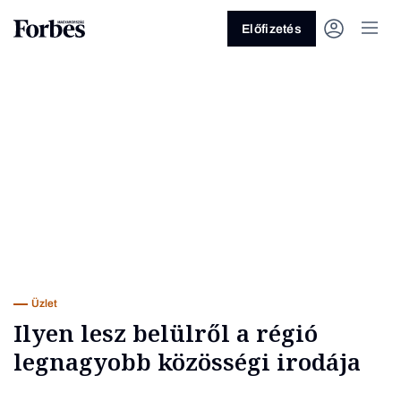
Előfizetés
Vagy fedezze fel a következő
témákat
Üzlet
Pénz
Zöld
Legyél jobb!
Üzlet
Ilyen lesz belülről a régió
legnagyobb közösségi irodája