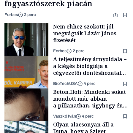
fogyasztószerek piacán
Forbes
2 perc
Nem ehhez szokott: jól
megvágták Lázár János
fizetését
Forbes
2 perc
A teljesítmény árnyoldala –
a kiégés biológiája a
cégvezetői döntéshozatal
mögött
BioTechUSA
4 perc
Politika
Beton.Hofi: Mindenki sokat
mondott már abban
a pillanatban, úgyhogy én
a legsarkosabb
Vaszkó Iván
4 perc
gondolataimat akartam
Content Lab HUB
Olyan alacsonyan áll a
kimondani
Duna, hogy a Sziget