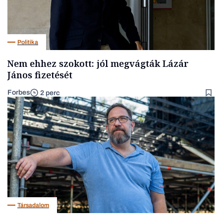
Politika
Nem ehhez szokott: jól megvágták Lázár
János fizetését
Forbes
2 perc
Társadalom