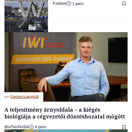
Forbes
1 perc
Forbes-sztori
Energia
Content Lab HUB
A teljesítmény árnyoldala – a kiégés
biológiája a cégvezetői döntéshozatal mögött
BioTechUSA
4 perc