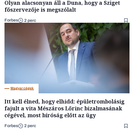
Olyan alacsonyan áll a Duna, hogy a Sziget
főszervezője is megszólalt
Forbes
2 perc
Magyar cégek
Itt kell élned, hogy elhidd: épületrombolásig
fajult a vita Mészáros Lőrinc bizalmasának
cégével, most bíróság előtt az ügy
Forbes
2 perc