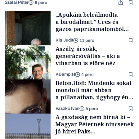
Szalai Péter
6 perc
„Apukám beleálmodta
a birodalmat.” Üres és
gazos paprikamalomból
lett az igazi családi
Kis Judit
11 perc
fűszersztori
Aszály, ársokk,
generációváltás – aki a
viharban is előre néz
K&amp;H
4 perc
Családi
Beton.Hofi: Mindenki sokat
vállalkozások
mondott már abban
a pillanatban, úgyhogy én
a legsarkosabb
Vaszkó Iván
4 perc
gondolataimat akartam
TÁMOGATÓI
A gazdaság nem bírná ki –
TARTALOM
kimondani
Magyar Péternek nincsenek
jó hírei Paks
újraindításáról