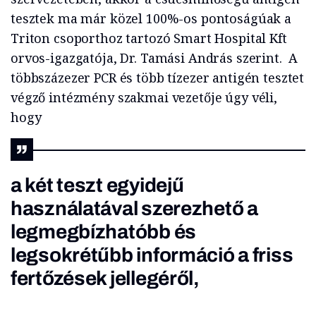
tesztek ma már közel 100%-os pontoságúak a
Triton csoporthoz tartozó Smart Hospital Kft
orvos-igazgatója, Dr. Tamási András szerint. A
többszázezer PCR és több tízezer antigén tesztet
végző intézmény szakmai vezetője úgy véli,
hogy
a két teszt egyidejű
használatával szerezhető a
legmegbízhatóbb és
legsokrétűbb információ a friss
fertőzések jellegéről,