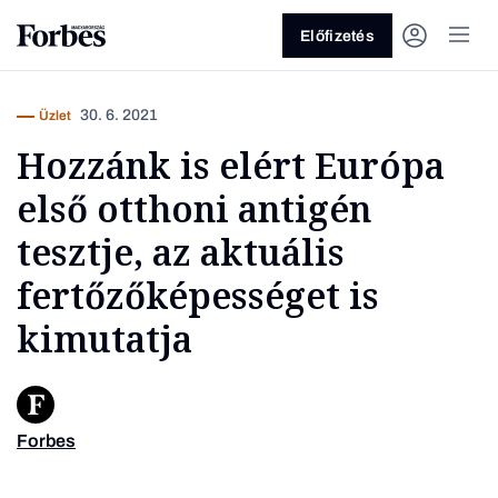
Előfizetés
30. 6. 2021
Üzlet
Hozzánk is elért Európa
első otthoni antigén
tesztje, az aktuális
fertőzőképességet is
Vagy fedezze fel a következő
kimutatja
témákat
Üzlet
Pénz
Zöld
Legyél jobb!
Forbes