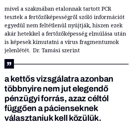
mivel a szakmában etalonnak tartott PCR
tesztek a fertőzőképességről szóló információt
egyedül nem feltétlenül nyújtják, hiszen ezek
akár hetekkel a fertőzőképesség elmúlása után
is képesek kimutatni a vírus fragmentumok
jelenlétét. Dr. Tamási szerint
a kettős vizsgálatra azonban
többnyire nem jut elegendő
pénzügyi forrás, azaz céltól
függően a pácienseknek
választaniuk kell közülük.