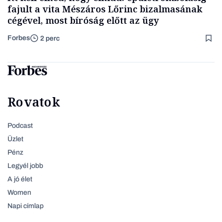
fajult a vita Mészáros Lőrinc bizalmasának
cégével, most bíróság előtt az ügy
Forbes
2 perc
Rovatok
Podcast
Üzlet
Pénz
Legyél jobb
A jó élet
Women
Napi címlap