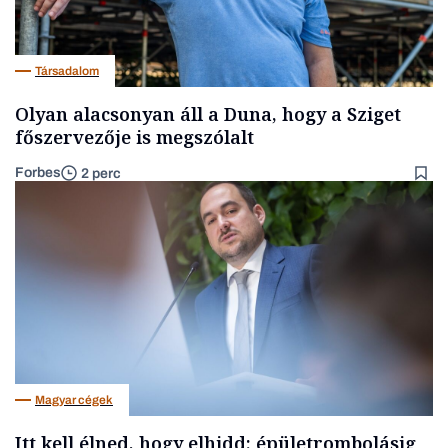
Társadalom
Olyan alacsonyan áll a Duna, hogy a Sziget
főszervezője is megszólalt
Forbes
2 perc
Magyar cégek
Itt kell élned, hogy elhidd: épületrombolásig