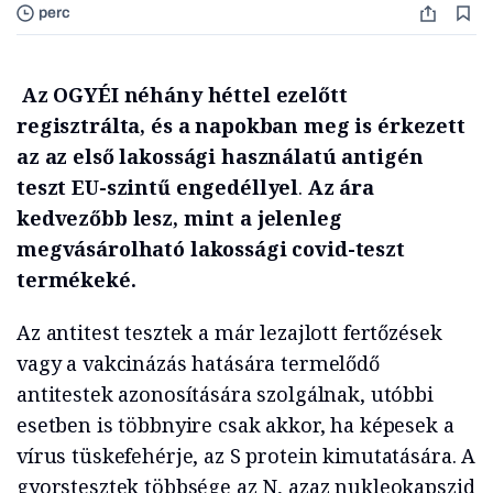
perc
A
z OGYÉI néhány héttel ezelőtt
regisztrálta, és a napokban meg is érkezett
az az első lakossági használatú antigén
teszt EU-szintű engedéllyel
.
Az ára
kedvezőbb lesz, mint a jelenleg
megvásárolható lakossági covid-teszt
termékeké.
Az antitest tesztek a már lezajlott fertőzések
vagy a vakcinázás hatására termelődő
antitestek azonosítására szolgálnak, utóbbi
esetben is többnyire csak akkor, ha képesek a
vírus tüskefehérje, az S protein kimutatására. A
gyorstesztek többsége az N, azaz nukleokapszid