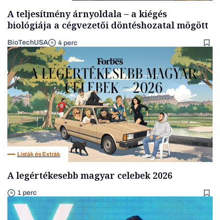
A teljesítmény árnyoldala – a kiégés
biológiája a cégvezetői döntéshozatal mögött
BioTechUSA
4 perc
Listák és Extrák
A legértékesebb magyar celebek 2026
1 perc