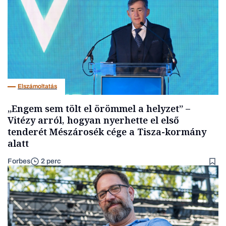
Elszámoltatás
„Engem sem tölt el örömmel a helyzet” –
Vitézy arról, hogyan nyerhette el első
tenderét Mészárosék cége a Tisza-kormány
alatt
Forbes
2 perc