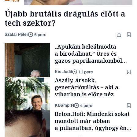
Tech
Újabb brutális drágulás előtt a
tech szektor?
Szalai Péter
6 perc
„Apukám beleálmodta
a birodalmat.” Üres és
gazos paprikamalomból
lett az igazi családi
Kis Judit
11 perc
fűszersztori
Aszály, ársokk,
generációváltás – aki a
viharban is előre néz
K&amp;H
4 perc
Családi
Beton.Hofi: Mindenki sokat
vállalkozások
mondott már abban
a pillanatban, úgyhogy én
a legsarkosabb