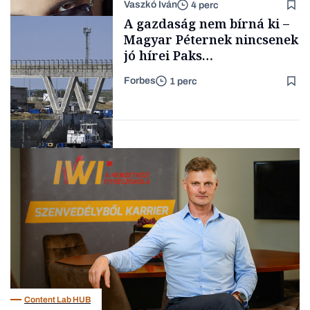
Vaszkó Iván
4 perc
gondolataimat akartam
TÁMOGATÓI
A gazdaság nem bírná ki –
TARTALOM
kimondani
Magyar Péternek nincsenek
jó hírei Paks
újraindításáról
Forbes
1 perc
Forbes-sztori
Energia
Content Lab HUB