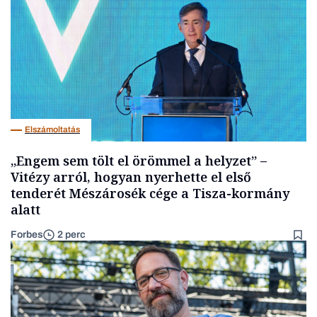
Elszámoltatás
„Engem sem tölt el örömmel a helyzet” –
Vitézy arról, hogyan nyerhette el első
tenderét Mészárosék cége a Tisza-kormány
alatt
Forbes
2 perc