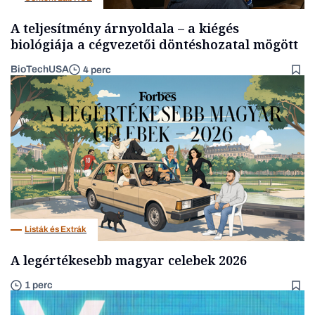
A teljesítmény árnyoldala – a kiégés
biológiája a cégvezetői döntéshozatal mögött
BioTechUSA
4 perc
Listák és Extrák
A legértékesebb magyar celebek 2026
1 perc