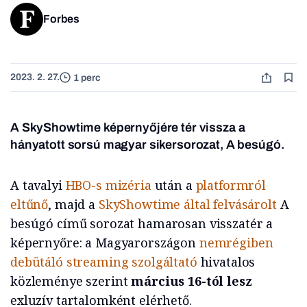
Forbes
2023. 2. 27.
1 perc
A SkyShowtime képernyőjére tér vissza a
hányatott sorsú magyar sikersorozat, A besúgó.
A tavalyi
HBO-s mizéria
után a
platformról
eltűnő
, majd a
SkyShowtime által felvásárolt
A
besúgó című sorozat hamarosan visszatér a
képernyőre: a Magyarországon
nemrégiben
debütáló streaming szolgáltató
hivatalos
közleménye szerint
március 16-tól lesz
exluzív tartalomként elérhető.