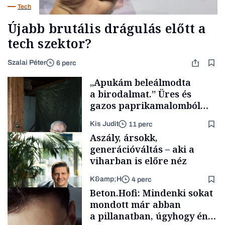
Tech
Újabb brutális drágulás előtt a
tech szektor?
Szalai Péter
6 perc
„Apukám beleálmodta
a birodalmat.” Üres és
gazos paprikamalomból
lett az igazi családi
Kis Judit
11 perc
fűszersztori
Aszály, ársokk,
generációváltás – aki a
viharban is előre néz
K&amp;H
4 perc
Családi
Beton.Hofi: Mindenki sokat
vállalkozások
mondott már abban
a pillanatban, úgyhogy én