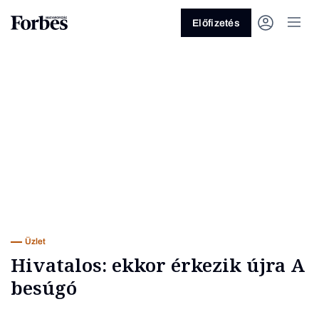
Előfizetés
Vagy fedezze fel a következő
témákat
Üzlet
Pénz
Zöld
Legyél jobb!
Üzlet
Hivatalos: ekkor érkezik újra A
besúgó