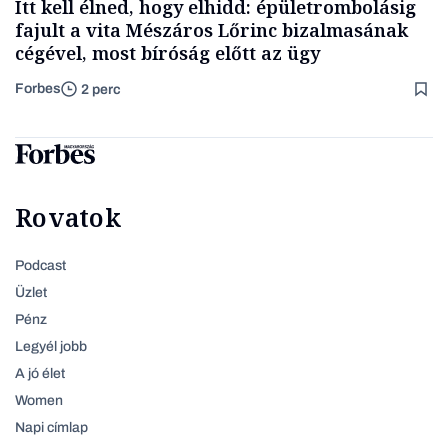
Itt kell élned, hogy elhidd: épületrombolásig
fajult a vita Mészáros Lőrinc bizalmasának
cégével, most bíróság előtt az ügy
Forbes
2 perc
Rovatok
Podcast
Üzlet
Pénz
Legyél jobb
A jó élet
Women
Napi címlap