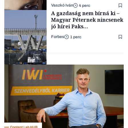
a legsarkosabb
Vaszkó Iván
4 perc
gondolataimat akartam
TÁMOGATÓI
A gazdaság nem bírná ki –
TARTALOM
kimondani
Magyar Péternek nincsenek
jó hírei Paks
újraindításáról
Forbes
1 perc
Forbes-sztori
Energia
Content Lab HUB