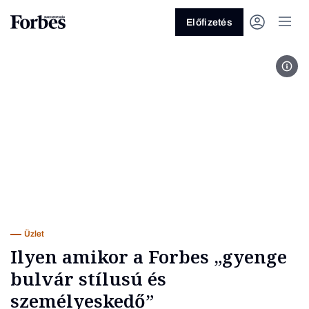
Előfizetés
For
Vagy fedezze fel a következő
témákat
Üzlet
Pénz
Zöld
Legyél jobb!
Üzlet
Ilyen amikor a Forbes „gyenge
bulvár stílusú és
személyeskedő”