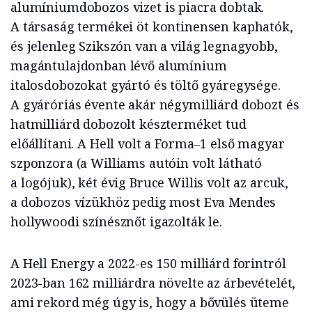
alumíniumdobozos vizet is piacra dobtak.
A társaság termékei öt kontinensen kaphatók,
és jelenleg Szikszón van a világ legnagyobb,
magántulajdonban lévő alumínium
italosdobozokat gyártó és töltő gyáregysége.
A gyáróriás évente akár négymilliárd dobozt és
hatmilliárd dobozolt készterméket tud
előállítani. A Hell volt a Forma–1 első magyar
szponzora (a Williams autóin volt látható
a logójuk), két évig Bruce Willis volt az arcuk,
a dobozos vízükhöz pedig most Eva Mendes
hollywoodi színésznőt igazolták le.
A Hell Energy a 2022-es 150 milliárd forintról
2023-ban 162 milliárdra növelte az árbevételét,
ami rekord még úgy is, hogy a bővülés üteme