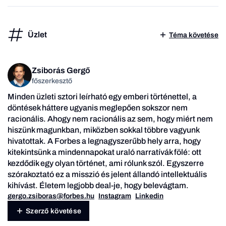
Üzlet
Téma követése
Zsiborás Gergő
főszerkesztő
Minden üzleti sztori leírható egy emberi történettel, a
döntések háttere ugyanis meglepően sokszor nem
racionális. Ahogy nem racionális az sem, hogy miért nem
hiszünk magunkban, miközben sokkal többre vagyunk
hivatottak. A Forbes a legnagyszerűbb hely arra, hogy
kitekintsünk a mindennapokat uraló narratívák fölé: ott
kezdődik egy olyan történet, ami rólunk szól. Egyszerre
szórakoztató ez a misszió és jelent állandó intellektuális
kihívást. Életem legjobb deal-je, hogy belevágtam.
gergo.zsiboras@forbes.hu
Instagram
Linkedin
Szerző követése