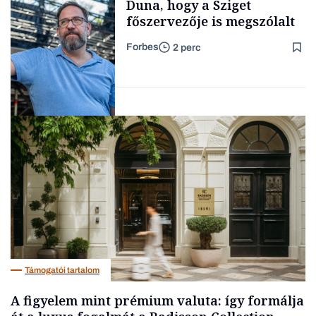
Duna, hogy a Sziget
főszervezője is megszólalt
Forbes
2 perc
Forbes-sztori
Társadalom
Támogatói tartalom
A figyelem mint prémium valuta: így formálja