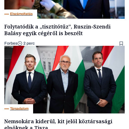
Elszámoltatás
Folytatódik a „tisztítótűz”, Ruszin-Szendi
Balásy egyik cégéről is beszélt
Forbes
2 perc
Társadalom
Nemsokára kiderül, kit jelöl köztársasági
elnöknek a Tisza