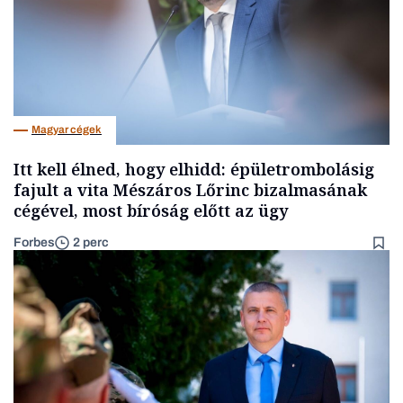
Magyar cégek
Itt kell élned, hogy elhidd: épületrombolásig
fajult a vita Mészáros Lőrinc bizalmasának
cégével, most bíróság előtt az ügy
Forbes
2 perc