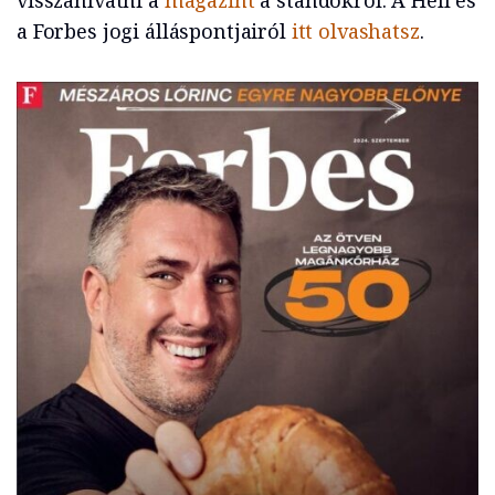
visszahívatni a
magazint
a standokról. A Hell és
a Forbes jogi álláspontjairól
itt olvashatsz
.