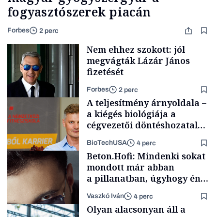
fogyasztószerek piacán
Forbes
2 perc
Nem ehhez szokott: jól
megvágták Lázár János
fizetését
Forbes
2 perc
A teljesítmény árnyoldala –
a kiégés biológiája a
cégvezetői döntéshozatal
mögött
BioTechUSA
4 perc
Politika
Beton.Hofi: Mindenki sokat
mondott már abban
a pillanatban, úgyhogy én
a legsarkosabb
Vaszkó Iván
4 perc
gondolataimat akartam
Content Lab HUB
Olyan alacsonyan áll a
kimondani