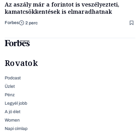
Az aszály már a forintot is veszélyezteti,
kamatcsökkentések is elmaradhatnak
Forbes
2 perc
Rovatok
Podcast
Üzlet
Pénz
Legyél jobb
A jó élet
Women
Napi címlap