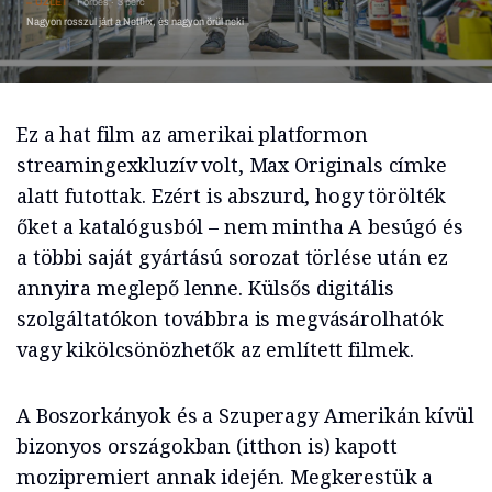
ÜZLET
Forbes
3 perc
Nagyon rosszul járt a Netflix, és nagyon örül neki
Ez a hat film az amerikai platformon
streamingexkluzív volt, Max Originals címke
alatt futottak. Ezért is abszurd, hogy törölték
őket a katalógusból – nem mintha A besúgó és
a többi saját gyártású sorozat törlése után ez
annyira meglepő lenne. Külsős digitális
szolgáltatókon továbbra is megvásárolhatók
vagy kikölcsönözhetők az említett filmek.
A Boszorkányok és a Szuperagy Amerikán kívül
bizonyos országokban (itthon is) kapott
mozipremiert annak idején. Megkerestük a