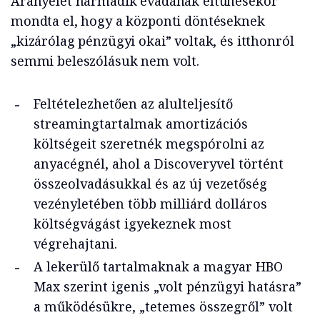
Aranyélet harmadik évadának eltűnésekor
mondta el, hogy a központi döntéseknek
„kizárólag pénzügyi okai” voltak, és itthonról
semmi beleszólásuk nem volt.
Feltételezhetően az alulteljesítő
streamingtartalmak amortizációs
költségeit szeretnék megspórolni az
anyacégnél, ahol a Discoveryvel történt
összeolvadásukkal és az új vezetőség
vezényletében több milliárd dolláros
költségvágást igyekeznek most
végrehajtani.
A lekerülő tartalmaknak a magyar HBO
Max szerint igenis „volt pénzügyi hatásra”
a működésükre, „tetemes összegről” volt