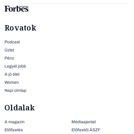
Rovatok
Podcast
Üzlet
Pénz
Legyél jobb
A jó élet
Women
Napi címlap
Oldalak
A magazin
Médiaajanlat
Előfizetés
Előfizetői ÁSZF