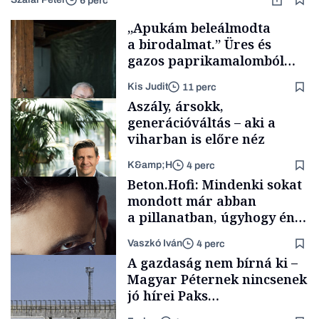
6 perc
„Apukám beleálmodta
a birodalmat.” Üres és
gazos paprikamalomból
lett az igazi családi
Kis Judit
11 perc
fűszersztori
Aszály, ársokk,
generációváltás – aki a
viharban is előre néz
K&amp;H
4 perc
Családi
Beton.Hofi: Mindenki sokat
vállalkozások
mondott már abban
a pillanatban, úgyhogy én
a legsarkosabb
Vaszkó Iván
4 perc
gondolataimat akartam
TÁMOGATÓI
A gazdaság nem bírná ki –
TARTALOM
kimondani
Magyar Péternek nincsenek
jó hírei Paks
újraindításáról