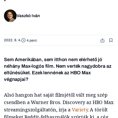
Vaszkó Iván
2022. 8. 4.
4 perc
Sem Amerikában, sem itthon nem elérhető jó
néhány Max-logós film. Nem verték nagydobra az
eltűnésüket. Ezek lennének az HBO Max
végnapjai?
Alsó hangon hat saját filmjétől vált meg szép
csendben a Warner Bros. Discovery az HBO Max
streamingszolgáltatón, írja a
Variety
. A törölt
filmeket Reddit-felhasználók szúrták ki, a cég