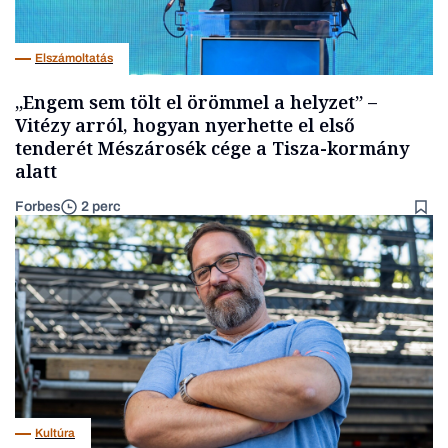
Elszámoltatás
„Engem sem tölt el örömmel a helyzet” –
Vitézy arról, hogyan nyerhette el első
tenderét Mészárosék cége a Tisza-kormány
alatt
Forbes
2 perc
Kultúra