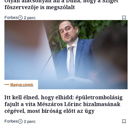
Olyan alacsonyan áll a Duna, hogy a Sziget
főszervezője is megszólalt
Forbes
2 perc
Magyar cégek
Itt kell élned, hogy elhidd: épületrombolásig
fajult a vita Mészáros Lőrinc bizalmasának
cégével, most bíróság előtt az ügy
Forbes
2 perc