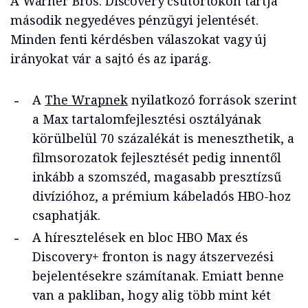
A Warner Bros. Discovery csütörtökön tartja
második negyedéves pénzügyi jelentését.
Minden fenti kérdésben válaszokat vagy új
irányokat vár a sajtó és az iparág.
A
The Wrapnek
nyilatkozó források szerint
a Max tartalomfejlesztési osztályának
körülbelül 70 százalékát is meneszthetik, a
filmsorozatok fejlesztését pedig innentől
inkább a szomszéd, magasabb presztízsű
divízióhoz, a prémium kábeladós HBO-hoz
csaphatják.
A híresztelések en bloc HBO Max és
Discovery+ fronton is nagy átszervezési
bejelentésekre számítanak. Emiatt benne
van a pakliban, hogy alig több mint két