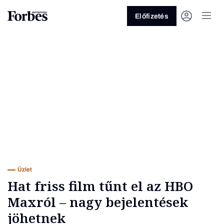
Előfizetés
Vagy fedezze fel a következő
témákat
Üzlet
Pénz
Zöld
Legyél jobb!
Üzlet
Hat friss film tűnt el az HBO
Maxról – nagy bejelentések
jöhetnek