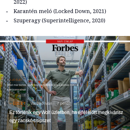
2022)
Karantén meló (Locked Down, 2021)
Szuperagy (Superintelligence, 2020)
A JÓ ÉLET
Forbes
2 perc
Most már biztos, hogy lesz negyedik évada a patinás HBO-s
krimisorozatnak
ÜZLET
Vaszkó Iván
7 perc
Ez történik egy Wolt üzletben, ha éjfél előtt megkívánsz
egy zacskó csipszet