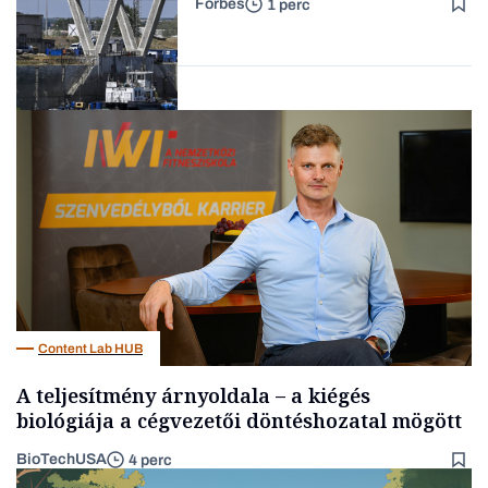
Forbes
1 perc
Forbes-sztori
Energia
Content Lab HUB
A teljesítmény árnyoldala – a kiégés
biológiája a cégvezetői döntéshozatal mögött
BioTechUSA
4 perc