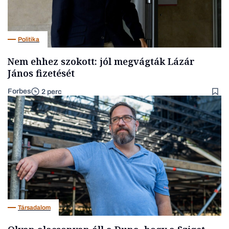
Politika
Nem ehhez szokott: jól megvágták Lázár
János fizetését
Forbes
2 perc
Társadalom