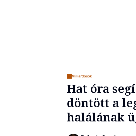
Milliárdosok
Hat óra seg
döntött a l
halálának 