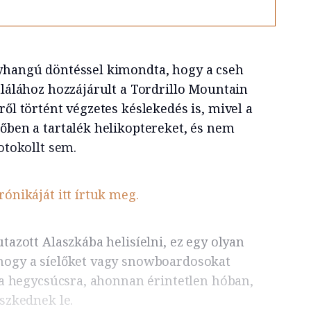
gyhangú döntéssel kimondta, hogy a cseh
alálához hozzájárult a Tordrillo Mountain
ről történt végzetes késlekedés is, mivel a
dőben a tartalék helikoptereket, és nem
otokollt sem.
rónikáját itt írtuk meg.
utazott Alaszkába helisíelni, ez egy olyan
 hogy a síelőket vagy snowboardosokat
l a hegycsúcsra, ahonnan érintetlen hóban,
eszkednek le.