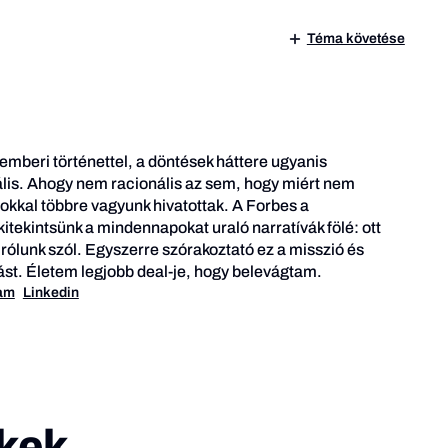
Téma követése
 emberi történettel, a döntések háttere ugyanis
is. Ahogy nem racionális az sem, hogy miért nem
kkal többre vagyunk hivatottak. A Forbes a
itekintsünk a mindennapokat uraló narratívák fölé: ott
 rólunk szól. Egyszerre szórakoztató ez a misszió és
ívást. Életem legjobb deal-je, hogy belevágtam.
ram
Linkedin
kek