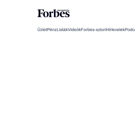
Üzlet
Pénz
Listák
Videók
Forbes-sztori
Hírlevelek
Podc