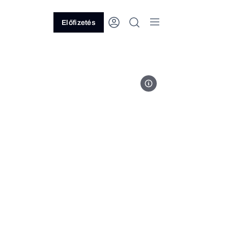
Előfizetés
Fotó: Forbes Csehország