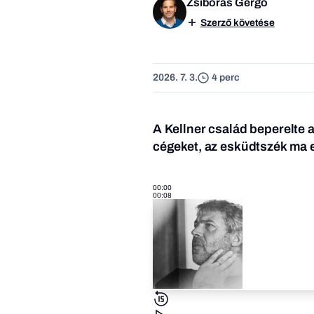
Zsiborás Gergő
Szerző követése
2026. 7. 3.
4 perc
A Kellner család beperelte 
cégeket, az esküdtszék ma 
00:00
00:08