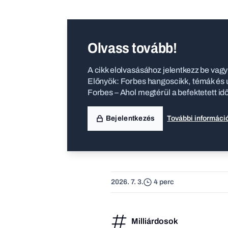
Olvass tovább!
A cikk elolvasásához jelentkezz be vagy 
Előnyök: Forbes hangoscikk, témák és ú
Forbes – Ahol megtérül a befektetett id
Bejelentkezés
További informáci
2026. 7. 3.
4 perc
Milliárdosok