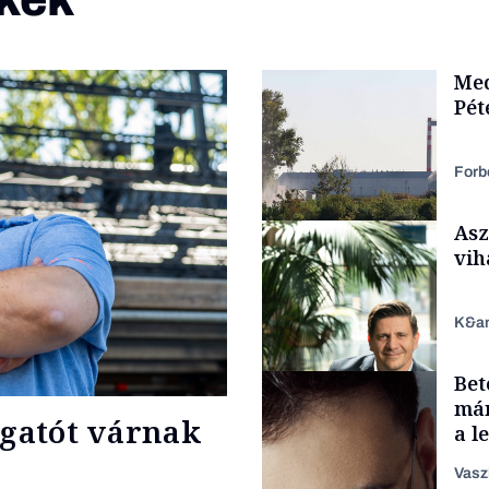
Med
Pét
Forb
Asz
vih
K&a
Bet
Energia
már
ogatót várnak
a l
aka
Vasz