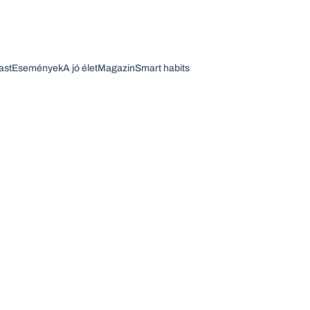
ast
Események
A jó élet
Magazin
Smart habits
Vagy fedezze fel a következő témákat
Üzlet
Pénz
Zöld
Legyél jobb!