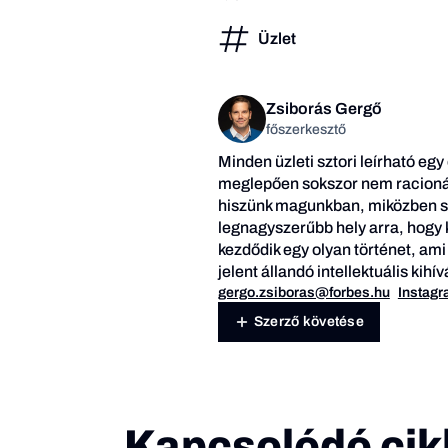
Üzlet
Zsiborás Gergő
főszerkesztő
Minden üzleti sztori leírható egy
meglepően sokszor nem racionál
hiszünk magunkban, miközben so
legnagyszerűbb hely arra, hogy k
kezdődik egy olyan történet, ami
jelent állandó intellektuális kih
gergo.zsiboras@forbes.hu
Instag
Szerző követése
Kapcsolódó cik