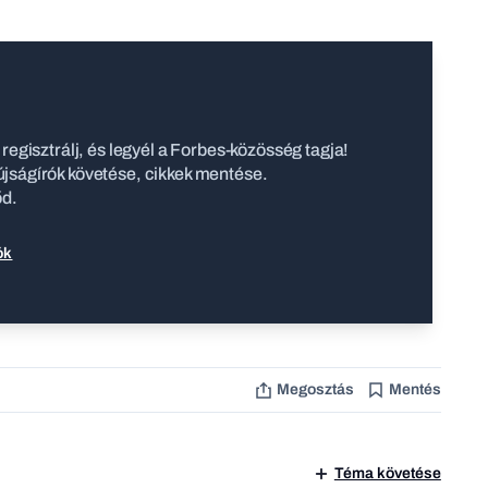
regisztrálj, és legyél a Forbes-közösség tagja!
jságírók követése, cikkek mentése.
őd.
ók
Megosztás
Mentés
Téma követése