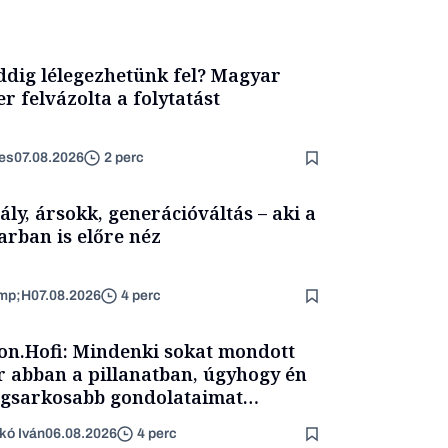
dig lélegezhetünk fel? Magyar
er felvázolta a folytatást
es
07.08.2026
2 perc
ály, ársokk, generációváltás – aki a
arban is előre néz
mp;H
07.08.2026
4 perc
on.Hofi: Mindenki sokat mondott
 abban a pillanatban, úgyhogy én
egsarkosabb gondolataimat
rtam kimondani
kó Iván
06.08.2026
4 perc