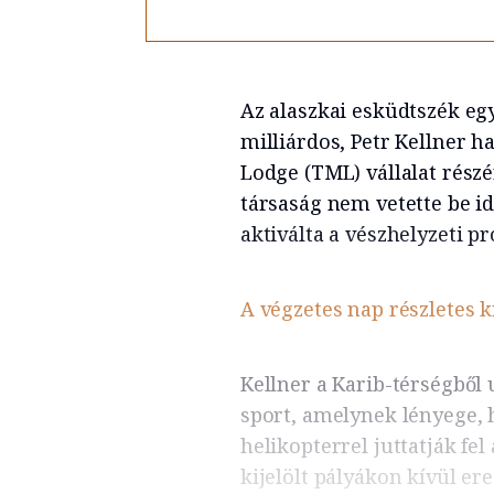
Az alaszkai esküdtszék e
milliárdos, Petr Kellner h
Lodge (TML) vállalat részé
társaság nem vetette be i
aktiválta a vészhelyzeti pr
A végzetes nap részletes k
Kellner a Karib-térségből 
sport, amelynek lényege,
helikopterrel juttatják fe
kijelölt pályákon kívül er