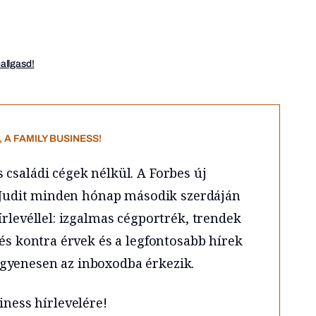
hallgasd!
 A FAMILY BUSINESS!
családi cégek nélkül. A Forbes új
is Judit minden hónap második szerdáján
írlevéllel: izgalmas cégportrék, trendek
 és kontra érvek és a legfontosabb hírek
gyenesen az inboxodba érkezik.
iness hírlevelére!