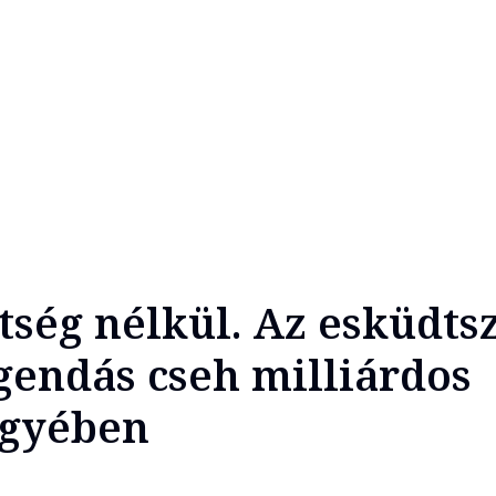
ítség nélkül. Az esküdts
egendás cseh milliárdos
ügyében