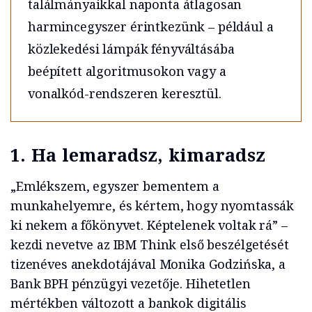
találmányaikkal naponta átlagosan
harmincegyszer érintkezünk – például a
közlekedési lámpák fényváltásába
beépített algoritmusokon vagy a
vonalkód-rendszeren keresztül.
1. Ha lemaradsz, kimaradsz
„Emlékszem, egyszer bementem a
munkahelyemre, és kértem, hogy nyomtassák
ki nekem a főkönyvet. Képtelenek voltak rá” –
kezdi nevetve az IBM Think első beszélgetését
tizenéves anekdotájával Monika Godzińska, a
Bank BPH pénzügyi vezetője. Hihetetlen
mértékben változott a bankok digitális