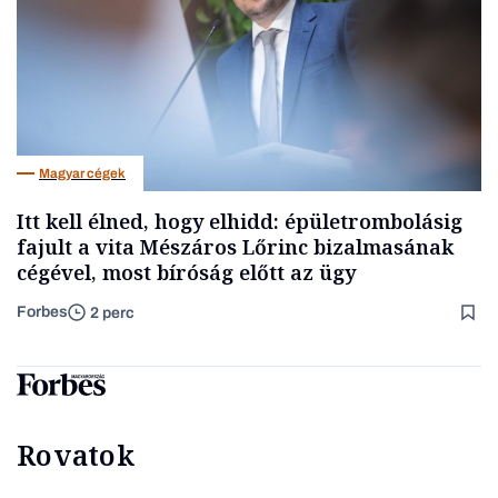
Magyar cégek
Itt kell élned, hogy elhidd: épületrombolásig
fajult a vita Mészáros Lőrinc bizalmasának
cégével, most bíróság előtt az ügy
Forbes
2 perc
Rovatok