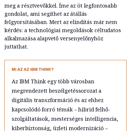
meg a résztvevőkkel. Íme az öt legfontosabb
gondolat, ami segíthet az átállás
felgyorsításában. Mert az elindítás már nem
kérdés: a technológiai megoldások céltudatos
alkalmazása alapvető versenyelőnyhöz
juttathat.
MI AZ AZ IBM THINK?
Az IBM Think egy több városban
megrendezett beszélgetéssorozat a
digitális transzformáció és az ehhez
kapcsolódó forró témák – hibrid felhő-
szolgáltatások, mesterséges intelligencia,
kiberbiztonság, üzleti modernizáció –