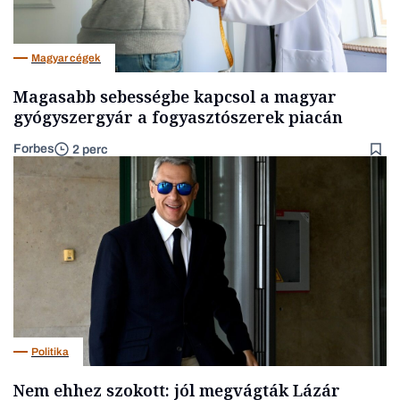
Magyar cégek
Magasabb sebességbe kapcsol a magyar
gyógyszergyár a fogyasztószerek piacán
Forbes
2 perc
Politika
Nem ehhez szokott: jól megvágták Lázár