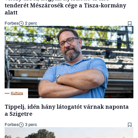
tenderét Mészárosék cége a Tisza-kormány
alatt
Forbes
2 perc
Kultúra
Tippelj, idén hány látogatót várnak naponta
a Szigetre
Forbes
3 perc