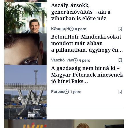
fűszersztori
Aszály, ársokk,
generációváltás – aki a
viharban is előre néz
K&amp;H
4 perc
Családi
Beton.Hofi: Mindenki sokat
vállalkozások
mondott már abban
a pillanatban, úgyhogy én
a legsarkosabb
Vaszkó Iván
4 perc
gondolataimat akartam
TÁMOGATÓI
A gazdaság nem bírná ki –
TARTALOM
kimondani
Magyar Péternek nincsenek
jó hírei Paks
újraindításáról
Forbes
1 perc
Forbes-sztori
Energia