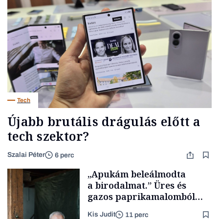
Tech
Újabb brutális drágulás előtt a
tech szektor?
Szalai Péter
6 perc
„Apukám beleálmodta
a birodalmat.” Üres és
gazos paprikamalomból
lett az igazi családi
Kis Judit
11 perc