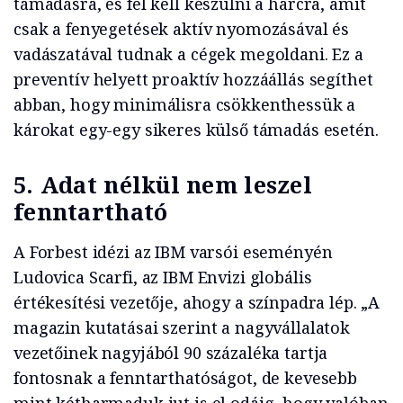
támadásra, és fel kell készülni a harcra, amit
csak a fenyegetések aktív nyomozásával és
vadászatával tudnak a cégek megoldani. Ez a
preventív helyett proaktív hozzáállás segíthet
abban, hogy minimálisra csökkenthessük a
károkat egy-egy sikeres külső támadás esetén.
5. Adat nélkül nem leszel
fenntartható
A Forbest idézi az IBM varsói eseményén
Ludovica Scarfi, az IBM Envizi globális
értékesítési vezetője, ahogy a színpadra lép. „A
magazin kutatásai szerint a nagyvállalatok
vezetőinek nagyjából 90 százaléka tartja
fontosnak a fenntarthatóságot, de kevesebb