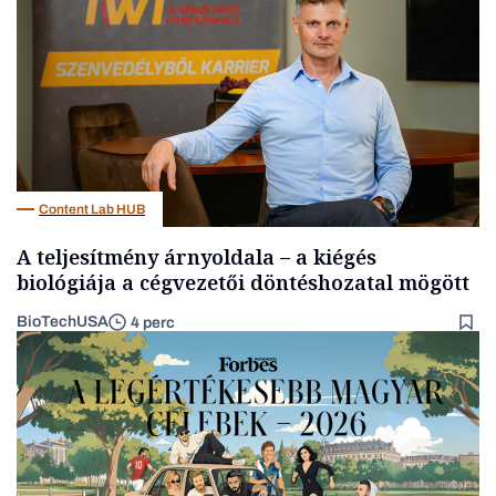
Content Lab HUB
A teljesítmény árnyoldala – a kiégés
biológiája a cégvezetői döntéshozatal mögött
BioTechUSA
4 perc