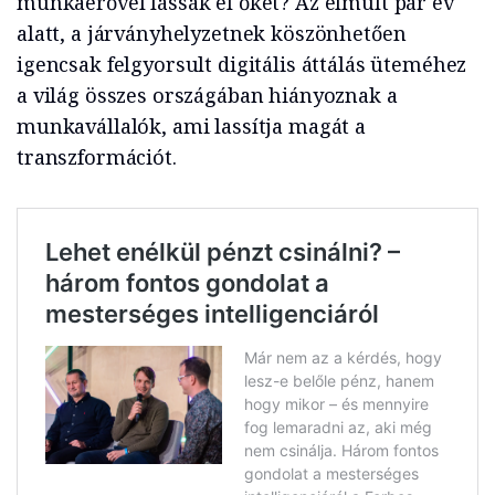
munkaerővel lássák el őket? Az elmúlt pár év
alatt, a járványhelyzetnek köszönhetően
igencsak felgyorsult digitális áttálás üteméhez
a világ összes országában hiányoznak a
munkavállalók, ami lassítja magát a
transzformációt.