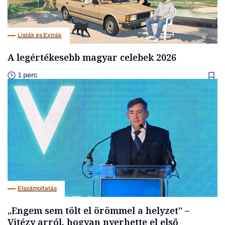
Listák és Extrák
A legértékesebb magyar celebek 2026
1 perc
Elszámoltatás
„Engem sem tölt el örömmel a helyzet” –
Vitézy arról, hogyan nyerhette el első