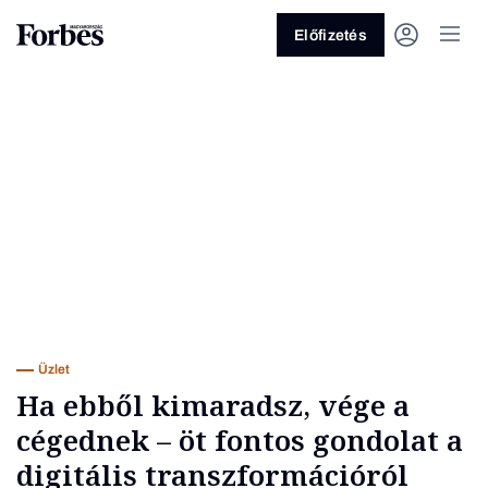
Előfizetés
Vagy fedezze fel a következő
témákat
Üzlet
Pénz
Zöld
Legyél jobb!
Üzlet
Ha ebből kimaradsz, vége a
cégednek – öt fontos gondolat a
digitális transzformációról