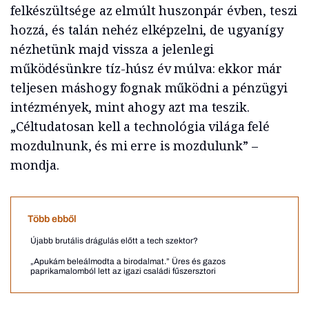
felkészültsége az elmúlt huszonpár évben, teszi
hozzá, és talán nehéz elképzelni, de ugyanígy
nézhetünk majd vissza a jelenlegi
működésünkre tíz-húsz év múlva: ekkor már
teljesen máshogy fognak működni a pénzügyi
intézmények, mint ahogy azt ma teszik.
„Céltudatosan kell a technológia világa felé
mozdulnunk, és mi erre is mozdulunk” –
mondja.
Több ebből
Újabb brutális drágulás előtt a tech szektor?
„Apukám beleálmodta a birodalmat.” Üres és gazos
paprikamalomból lett az igazi családi fűszersztori