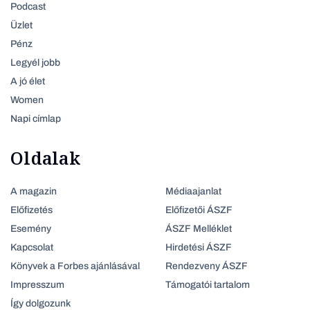
Podcast
Üzlet
Pénz
Legyél jobb
A jó élet
Women
Napi címlap
Oldalak
A magazin
Médiaajanlat
Előfizetés
Előfizetői ÁSZF
Esemény
ÁSZF Melléklet
Kapcsolat
Hirdetési ÁSZF
Könyvek a Forbes ajánlásával
Rendezveny ÁSZF
Impresszum
Támogatói tartalom
Így dolgozunk