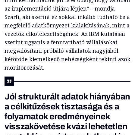
mint kétharmaduk jut is el odáig, hogy valóban
az implementáció útjára lépjen” – mondja
Scarfi, aki szerint ez sokkal inkább tudható be a
megfelelő adatkörnyezet kialakításának, mint a
vezetők elkötelezettségének. Az IBM kutatásai
szerint ugyanis a fenntartható vállalásokat
megvalósítani próbáló vállalatok nagyjából
kétötöde kiemelkedő nehézségként tekinti azok
monitorozását.
Jól strukturált adatok hiányában
a célkitűzések tisztasága és a
folyamatok eredményeinek
visszakövetése kvázi lehetetlen