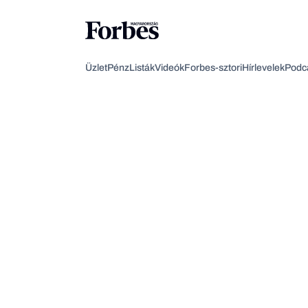
Üzlet
Pénz
Listák
Videók
Forbes-sztori
Hírlevelek
Podc