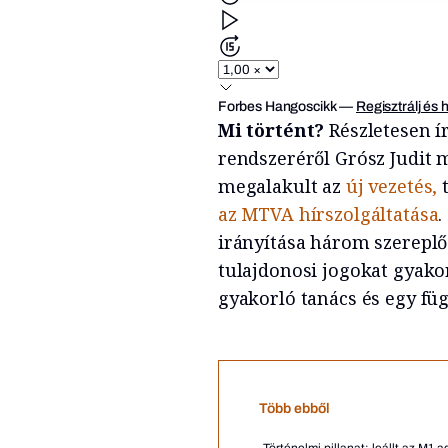
Forbes Hangoscikk
—
Regisztrálj és 
Mi történt?
Részletesen í
rendszeréről Grósz Judit 
megalakult az
új vezetés,
t
az MTVA hírszolgáltatása
.
irányítása három szereplő
tulajdonosi jogokat gyakor
gyakorló tanács és egy füg
Több ebből
Történelmi pillanat: leállt az M1