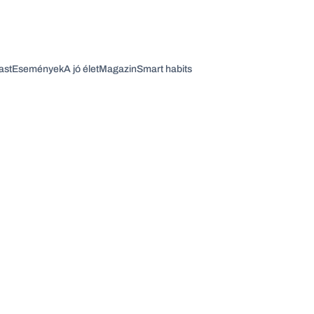
ast
Események
A jó élet
Magazin
Smart habits
Vagy fedezze fel a következő témákat
Üzlet
Pénz
Zöld
Legyél jobb!