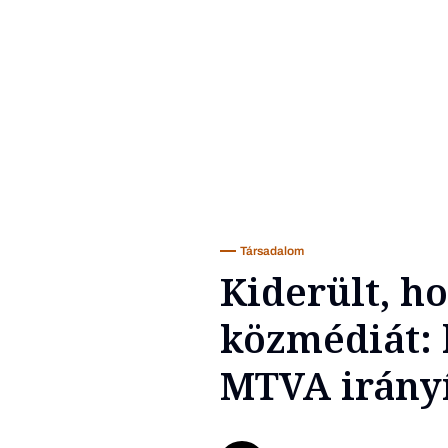
Társadalom
Kiderült, h
közmédiát: 
MTVA irányí