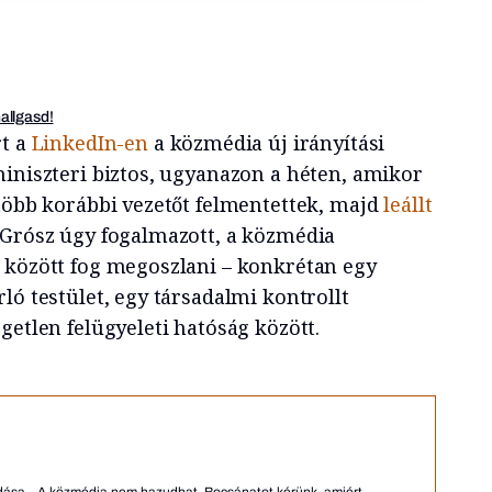
hallgasd!
rt a
LinkedIn-en
a közmédia új irányítási
miniszteri biztos, ugyanazon a héten, amikor
öbb korábbi vezetőt felmentettek, majd
leállt
 Grósz úgy fogalmazott, a közmédia
 között fog megoszlani – konkrétan egy
ló testület, egy társadalmi kontrollt
getlen felügyeleti hatóság között.
 adása. „A közmédia nem hazudhat. Bocsánatot kérünk, amiért