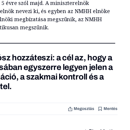
5 évre szól majd. A miniszterelnök
i elnök nevezi ki, és egyben az NMHH elnöke
s elnöki megbízatása megszűnik, az NMHH
atikusan megszűnik.
sz hozzáteszi: a cél az, hogy a
sában egyszerre legyen jelen a
áció, a szakmai kontroll és a
tel.
Megosztás
Mentés