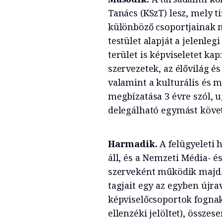
Tanács (KSzT) lesz, mely t
különböző csoportjainak 
testület alapját a jelenleg
terület is képviseletet ka
szervezetek, az élővilág é
valamint a kulturális és m
megbízatása 3 évre szól, u
delegálható egymást követő
Harmadik.
A felügyeleti 
áll, és a Nemzeti Média- 
szerveként működik majd.
tagjait egy az egyben újra
képviselőcsoportok fogna
ellenzéki jelöltet), összes