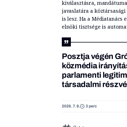
kiválasztásra, mandátuma 
javaslatára a köztársaság
is lesz. Ha a Médiatanác
elnöki tisztsége is autom
Posztja végén Gró
közmédia irányítá
parlamenti legitim
társadalmi részvé
2026. 7. 8.
3 perc