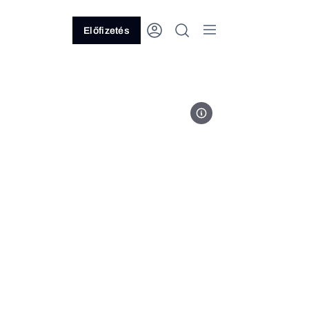
Előfizetés
Fotó: MTI/Koszticsák Szilárd