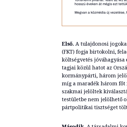
hosszú éveken át mégis ezt tettük
Megvan a közmédia új vezetése, h
Első.
A tulajdonosi jogoka
(FKT) fogja birtokolni, fe
költségvetés jóváhagyása é
tagjai közül hatot az Orszá
kormánypárti, három jelölt
míg a maradék három főt m
szakmai jelöltek kiválaszt
testületbe nem jelölhető o
pártpolitikai tisztséget tö
Második.
A társadalmi kon