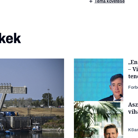
Téma követése
kek
„En
– V
ten
kor
Forb
Asz
vih
K&a