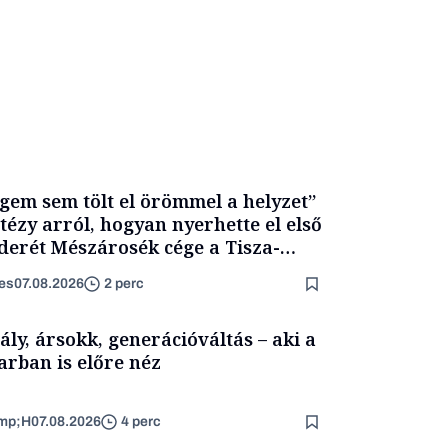
gem sem tölt el örömmel a helyzet”
itézy arról, hogyan nyerhette el első
derét Mészárosék cége a Tisza-
mány alatt
es
07.08.2026
2 perc
ály, ársokk, generációváltás – aki a
arban is előre néz
mp;H
07.08.2026
4 perc