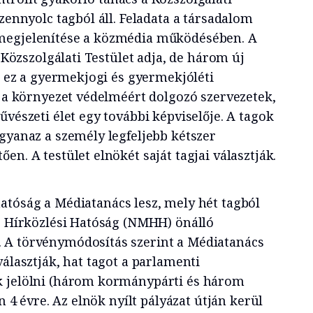
izennyolc tagból áll. Feladata a társadalom
megjelenítése a közmédia működésében. A
i Közszolgálati Testület adja, de három új
p: ez a gyermekjogi és gyermekjóléti
s a környezet védelméért dolgozó szervezetek,
űvészeti élet egy további képviselője. A tagok
gyanaz a személy legfeljebb kétszer
en. A testület elnökét saját tagjai választják.
hatóság a Médiatanács lesz, mely hét tagból
és Hírközlési Hatóság (NMHH) önálló
 A törvénymódosítás szerint a Médiatanács
választják, hat tagot a parlamenti
k jelölni (három kormánypárti és három
en 4 évre. Az elnök nyílt pályázat útján kerül