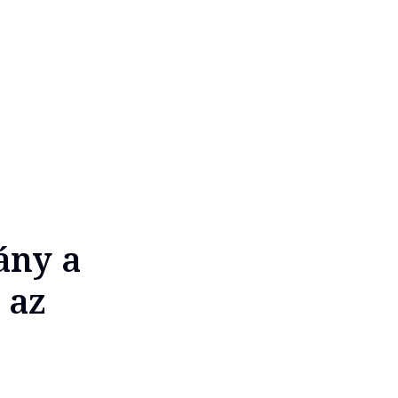
ány a
 az