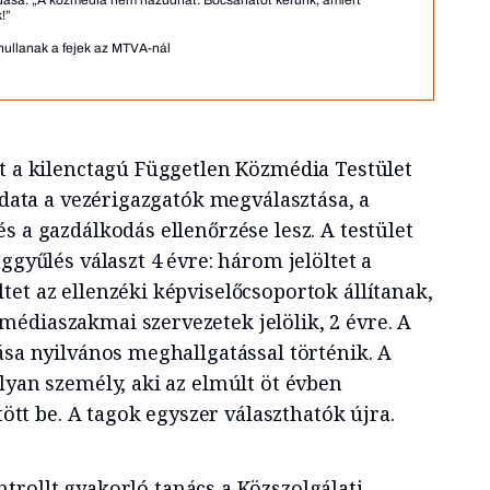
!”
ullanak a fejek az MTVA-nál
t a kilenctagú Független Közmédia Testület
ladata a vezérigazgatók megválasztása, a
s a gazdálkodás ellenőrzése lesz. A testület
ggyűlés választ 4 évre: három jelöltet a
et az ellenzéki képviselőcsoportok állítanak,
édiaszakmai szervezetek jelölik, 2 évre. A
ása nyilvános meghallgatással történik. A
lyan személy, aki az elmúlt öt évben
ltött be. A tagok egyszer választhatók újra.
trollt gyakorló tanács a Közszolgálati