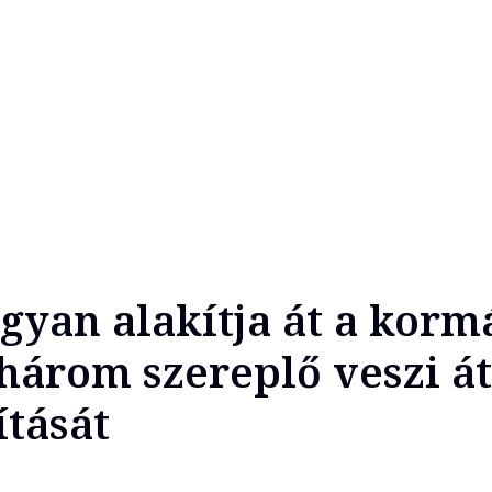
ogyan alakítja át a korm
három szereplő veszi át
tását