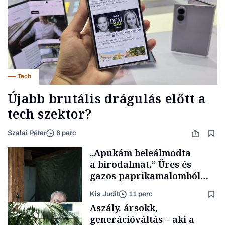
Tech
Újabb brutális drágulás előtt a
tech szektor?
Szalai Péter
6 perc
„Apukám beleálmodta
a birodalmat.” Üres és
gazos paprikamalomból
lett az igazi családi
Kis Judit
11 perc
fűszersztori
Aszály, ársokk,
generációváltás – aki a