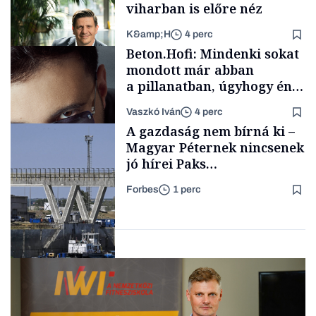
viharban is előre néz
K&amp;H
4 perc
Családi
Beton.Hofi: Mindenki sokat
vállalkozások
mondott már abban
a pillanatban, úgyhogy én
a legsarkosabb
Vaszkó Iván
4 perc
gondolataimat akartam
TÁMOGATÓI
A gazdaság nem bírná ki –
TARTALOM
kimondani
Magyar Péternek nincsenek
jó hírei Paks
újraindításáról
Forbes
1 perc
Forbes-sztori
Energia