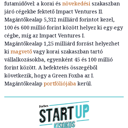
futamidővel: a korai és
növekedési
szakaszban
járó cégekbe fektető Impact Ventures II.
Magántőkealap 5,312 milliárd forintot kezel,
100 és 600 millió forint között helyez ki egy-egy
cégbe, míg az Impact Ventures I.
Magántőkealap 1,25 milliárd forrást helyezhet
ki
magvető
vagy korai szakaszban tartó
vállalkozásokba, egyenként 45 és 100 millió
forint között. A befektetés összegéből
következik, hogy a Green Foxba az I.
Magántőkealap
portfóliójába
kerül.