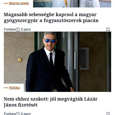
Magyar cégek
Magasabb sebességbe kapcsol a magyar
gyógyszergyár a fogyasztószerek piacán
Forbes
2 perc
Politika
Nem ehhez szokott: jól megvágták Lázár
János fizetését
Forbes
2 perc