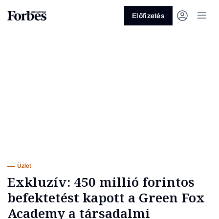
Előfizetés
Vagy fedezze fel a következő
témákat
Üzlet
Pénz
Zöld
Legyél jobb!
Üzlet
Exkluzív: 450 millió forintos
befektetést kapott a Green Fox
Academy a társadalmi