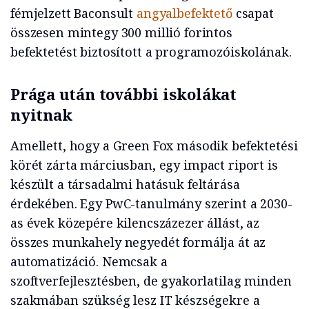
fémjelzett Baconsult
angyalbefektető
csapat
összesen mintegy 300 millió forintos
befektetést biztosított a programozóiskolának.
Prága után további iskolákat
nyitnak
Amellett, hogy a Green Fox második befektetési
körét zárta márciusban, egy impact riport is
készült a társadalmi hatásuk feltárása
érdekében. Egy PwC-tanulmány szerint a 2030-
as évek közepére kilencszázezer állást, az
összes munkahely negyedét formálja át az
automatizáció. Nemcsak a
szoftverfejlesztésben, de gyakorlatilag minden
szakmában szükség lesz IT készségekre a