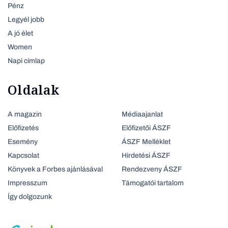
Pénz
Legyél jobb
A jó élet
Women
Napi címlap
Oldalak
A magazin
Médiaajanlat
Előfizetés
Előfizetői ÁSZF
Esemény
ÁSZF Melléklet
Kapcsolat
Hirdetési ÁSZF
Könyvek a Forbes ajánlásával
Rendezveny ÁSZF
Impresszum
Támogatói tartalom
Így dolgozunk