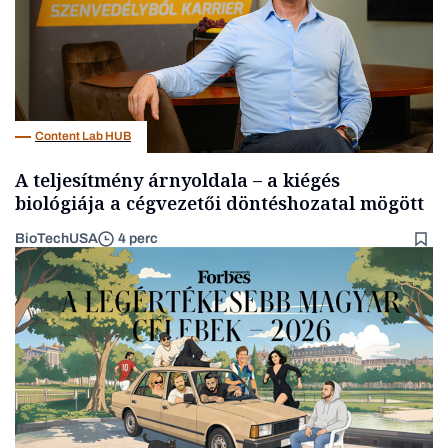
Content Lab HUB
A teljesítmény árnyoldala – a kiégés
biológiája a cégvezetői döntéshozatal mögött
BioTechUSA
4 perc