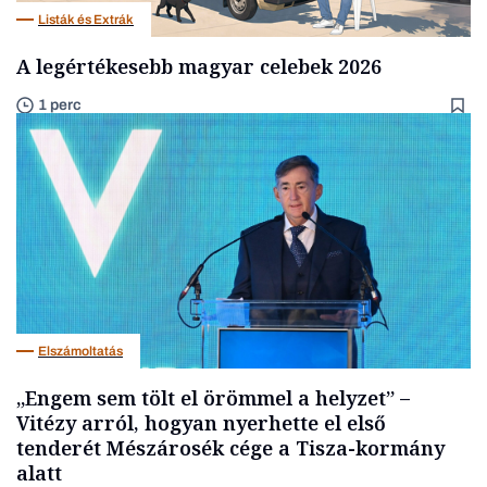
Listák és Extrák
A legértékesebb magyar celebek 2026
1 perc
Elszámoltatás
„Engem sem tölt el örömmel a helyzet” –
Vitézy arról, hogyan nyerhette el első
tenderét Mészárosék cége a Tisza-kormány
alatt