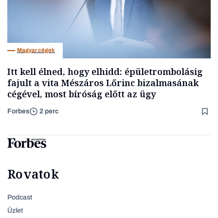
Magyar cégek
Itt kell élned, hogy elhidd: épületrombolásig
fajult a vita Mészáros Lőrinc bizalmasának
cégével, most bíróság előtt az ügy
Forbes
2 perc
Rovatok
Podcast
Üzlet