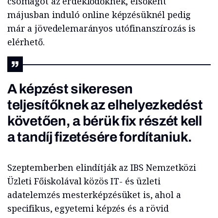
csomagot az érdeklődőknek, elsőként
májusban induló online képzésüknél pedig
már a jövedelemarányos utófinanszírozás is
elérhető.
A képzést sikeresen
teljesítőknek az elhelyezkedést
követően, a bérük fix részét kell
a tandíj fizetésére fordítaniuk.
Szeptemberben elindítják az IBS Nemzetközi
Üzleti Főiskolával közös IT- és üzleti
adatelemzés mesterképzésüket is, ahol a
specifikus, egyetemi képzés és a rövid