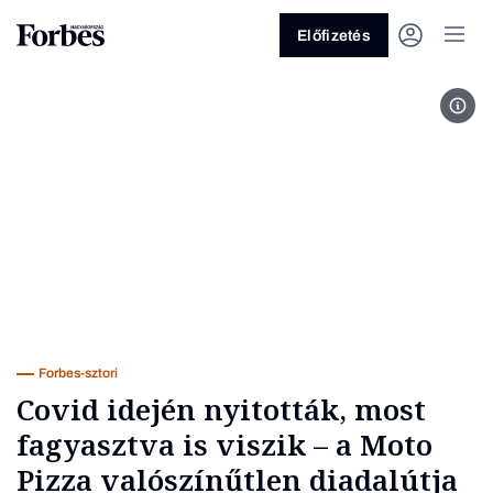
Előfizetés
Nagy
Vagy fedezze fel a következő
témákat
Üzlet
Pénz
Zöld
Legyél jobb!
Forbes-sztori
Covid idején nyitották, most
fagyasztva is viszik – a Moto
Pizza valószínűtlen diadalútja