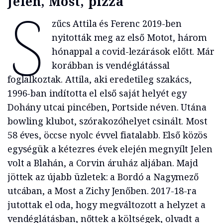
Jelen, Most, pizza
S
zűcs Attila és Ferenc 2019-ben
nyitották meg az első Motot, három
hónappal a covid-lezárások előtt. Már
korábban is vendéglátással
foglalkoztak. Attila, aki eredetileg szakács,
1996-ban indította el első saját helyét egy
Dohány utcai pincében, Portside néven. Utána
bowling klubot, szórakozóhelyet csinált. Most
58 éves, öccse nyolc évvel fiatalabb. Első közös
egységük a kétezres évek elején megnyílt Jelen
volt a Blahán, a Corvin áruház aljában. Majd
jöttek az újabb üzletek: a Bordó a Nagymező
utcában, a Most a Zichy Jenőben. 2017-18-ra
jutottak el oda, hogy megváltozott a helyzet a
vendéglátásban, nőttek a költségek, olvadt a