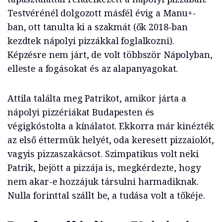
Testvérénél dolgozott másfél évig a Manu+-
ban, ott tanulta ki a szakmát (ők 2018-ban
kezdtek nápolyi pizzákkal foglalkozni).
Képzésre nem járt, de volt többször Nápolyban,
elleste a fogásokat és az alapanyagokat.
Attila találta meg Patrikot, amikor járta a
nápolyi pizzériákat Budapesten és
végigkóstolta a kínálatot. Ekkorra már kinézték
az első éttermük helyét, oda keresett pizzaiolót,
vagyis pizzaszakácsot. Szimpatikus volt neki
Patrik, bejött a pizzája is, megkérdezte, hogy
nem akar-e hozzájuk társulni harmadiknak.
Nulla forinttal szállt be, a tudása volt a tőkéje.