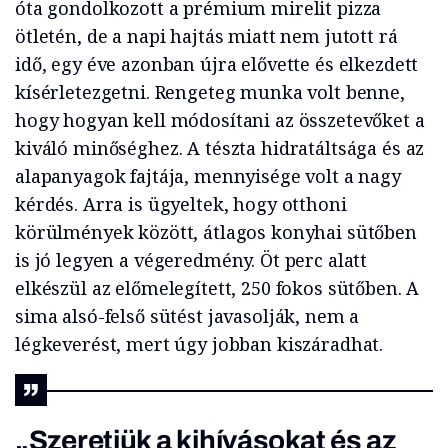
óta gondolkozott a prémium mirelit pizza
ötletén, de a napi hajtás miatt nem jutott rá
idő, egy éve azonban újra elővette és elkezdett
kísérletezgetni. Rengeteg munka volt benne,
hogy hogyan kell módosítani az összetevőket a
kiváló minőséghez. A tészta hidratáltsága és az
alapanyagok fajtája, mennyisége volt a nagy
kérdés. Arra is ügyeltek, hogy otthoni
körülmények között, átlagos konyhai sütőben
is jó legyen a végeredmény. Öt perc alatt
elkészül az előmelegített, 250 fokos sütőben. A
sima alsó-felső sütést javasolják, nem a
légkeverést, mert úgy jobban kiszáradhat.
„Szeretjük a kihívásokat és az