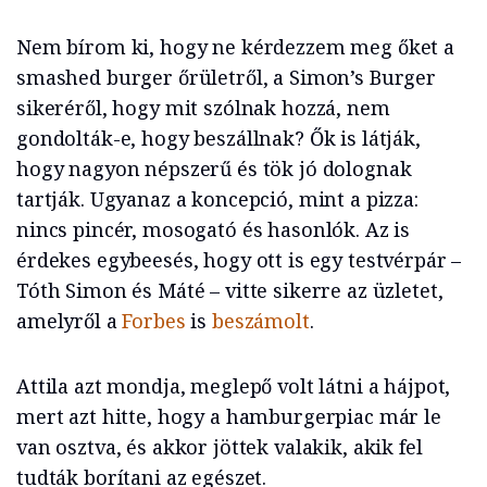
Nem bírom ki, hogy ne kérdezzem meg őket a
smashed burger őrületről, a Simon’s Burger
sikeréről, hogy mit szólnak hozzá, nem
gondolták-e, hogy beszállnak? Ők is látják,
hogy nagyon népszerű és tök jó dolognak
tartják. Ugyanaz a koncepció, mint a pizza:
nincs pincér, mosogató és hasonlók. Az is
érdekes egybeesés, hogy ott is egy testvérpár –
Tóth Simon és Máté – vitte sikerre az üzletet,
amelyről a
Forbes
is
beszámolt
.
Attila azt mondja, meglepő volt látni a hájpot,
mert azt hitte, hogy a hamburgerpiac már le
van osztva, és akkor jöttek valakik, akik fel
tudták borítani az egészet.