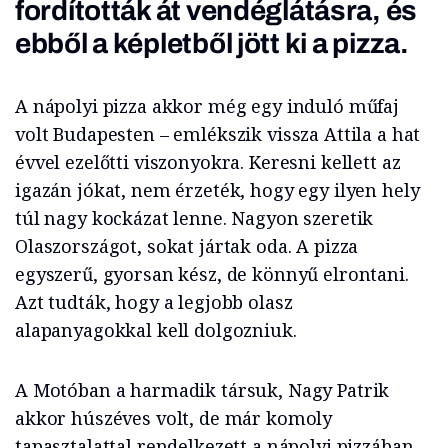
fordították át vendéglátásra, és
ebből a képletből jött ki a pizza.
A nápolyi pizza akkor még egy induló műfaj
volt Budapesten – emlékszik vissza Attila a hat
évvel ezelőtti viszonyokra. Keresni kellett az
igazán jókat, nem érzeték, hogy egy ilyen hely
túl nagy kockázat lenne. Nagyon szeretik
Olaszországot, sokat jártak oda. A pizza
egyszerű, gyorsan kész, de könnyű elrontani.
Azt tudták, hogy a legjobb olasz
alapanyagokkal kell dolgozniuk.
A Motóban a harmadik társuk, Nagy Patrik
akkor húszéves volt, de már komoly
tapasztalattal rendelkezett a nápolyi pizzában.