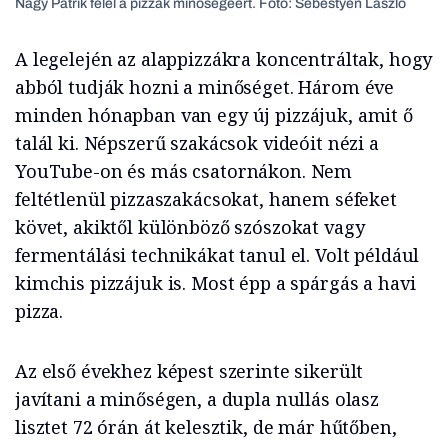
Nagy Patrik felel a pizzák minőségéért. Fotó: Sebestyén László
A legelején az alappizzákra koncentráltak, hogy
abból tudják hozni a minőséget. Három éve
minden hónapban van egy új pizzájuk, amit ő
talál ki. Népszerű szakácsok videóit nézi a
YouTube-on és más csatornákon. Nem
feltétlenül pizzaszakácsokat, hanem séfeket
követ, akiktől különböző szószokat vagy
fermentálási technikákat tanul el. Volt például
kimchis pizzájuk is. Most épp a spárgás a havi
pizza.
Az első évekhez képest szerinte sikerült
javítani a minőségen, a dupla nullás olasz
lisztet 72 órán át kelesztik, de már hűtőben,