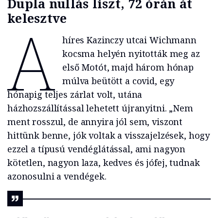
Dupla nullás liszt, 72 órán át
kelesztve
A
híres Kazinczy utcai Wichmann
kocsma helyén nyitották meg az
első Motót, majd három hónap
múlva beütött a covid, egy
hónapig teljes zárlat volt, utána
házhozszállítással lehetett újranyitni. „Nem
ment rosszul, de annyira jól sem, viszont
hittünk benne, jók voltak a visszajelzések, hogy
ezzel a típusú vendéglátással, ami nagyon
kötetlen, nagyon laza, kedves és jófej, tudnak
azonosulni a vendégek.