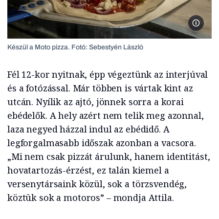
Készül 
Készül a Moto pizza. Fotó: Sebestyén László
Fél 12-kor nyitnak, épp végeztünk az interjúval
és a fotózással. Már többen is vártak kint az
utcán. Nyílik az ajtó, jönnek sorra a korai
ebédelők. A hely azért nem telik meg azonnal,
laza negyed házzal indul az ebédidő. A
legforgalmasabb időszak azonban a vacsora.
„Mi nem csak pizzát árulunk, hanem identitást,
hovatartozás-érzést, ez talán kiemel a
versenytársaink közül, sok a törzsvendég,
köztük sok a motoros” – mondja Attila.