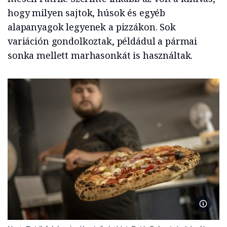
hogy milyen sajtok, húsok és egyéb
alapanyagok legyenek a pizzákon. Sok
variáción gondolkoztak, példádul a pármai
sonka mellett marhasonkát is használtak.
Nagy Pa