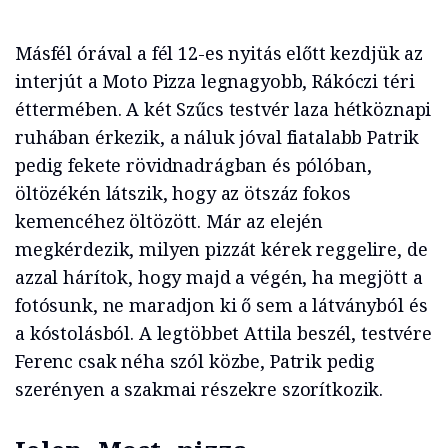
Másfél órával a fél 12-es nyitás előtt kezdjük az
interjút a Moto Pizza legnagyobb, Rákóczi téri
éttermében. A két Szűcs testvér laza hétköznapi
ruhában érkezik, a náluk jóval fiatalabb Patrik
pedig fekete rövidnadrágban és pólóban,
öltözékén látszik, hogy az ötszáz fokos
kemencéhez öltözött. Már az elején
megkérdezik, milyen pizzát kérek reggelire, de
azzal hárítok, hogy majd a végén, ha megjött a
fotósunk, ne maradjon ki ő sem a látványból és
a kóstolásból. A legtöbbet Attila beszél, testvére
Ferenc csak néha szól közbe, Patrik pedig
szerényen a szakmai részekre szorítkozik.