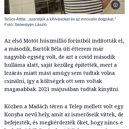
Szűcs A
Szűcs Attila: „szeretjük a kihívásokat és az innovatív dolgokat.”
Fotó: Sebestyén László
Az első Motót húszmillió forintból indították el,
a második, Bartók Béla úti étterem már
nagyobb egység volt, de azt a covid második
hulláma alatt, saját kezűleg építették, mert a
lezárás miatt mást amúgy sem tudtak volna
csinálni, így a költségek ott sem voltak
magasabbak. 2021 májusában tudtak kinyitni.
Közben a Madách téren a Telep mellett volt egy
Konyha nevű hely, amit az ismerőseik vittek, de
befejezték, és megkérdezték őket, hogy nincs-e