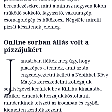
berendezésekre, mint a mínusz negyven fokon
működő sokkoló, fagyasztó, vákuumgép,
csomagológép és hűtőkocsi. Négyféle mirelit
pizzát készítenek jelenleg.
Online sorban állás volt a
pizzájukért
J
anuárban ítélték meg úgy, hogy
piacképes a termék, amit aztán
engedélyeztetni kellett a Nébihhel. Kövy
Mátyás kereskedelmi kollégájuk
segítségével kerültek be a Kifli.hu kínálatába.
Amikor elmentek hozzájuk kóstoltatni,
mindenkinek tetszett az irodában és egyből
kiemelten kezdték kezelni.