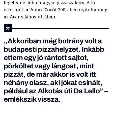
legelismertebb magyar pizzaszakács. A fő
éttermét, a Pomo D’orót 2002-ben nyitotta meg
az Arany János utcában.
„Akkoriban még botrány volt a
budapesti pizzahelyzet. Inkább
ettem egy jó rántott sajtot,
pörköltet vagy lángost, mint
pizzát, de már akkor is volt itt
néhány olasz, aki jókat csinált,
például az Alkotás úti Da Lello” –
emlékszik vissza.