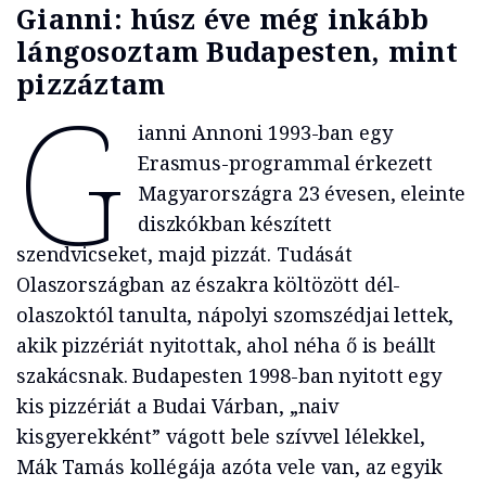
Gianni: húsz éve még inkább
lángosoztam Budapesten, mint
pizzáztam
G
ianni Annoni 1993-ban egy
Erasmus-programmal érkezett
Magyarországra 23 évesen, eleinte
diszkókban készített
szendvicseket, majd pizzát. Tudását
Olaszországban az északra költözött dél-
olaszoktól tanulta, nápolyi szomszédjai lettek,
akik pizzériát nyitottak, ahol néha ő is beállt
szakácsnak. Budapesten 1998-ban nyitott egy
kis pizzériát a Budai Várban, „naiv
kisgyerekként” vágott bele szívvel lélekkel,
Mák Tamás kollégája azóta vele van, az egyik