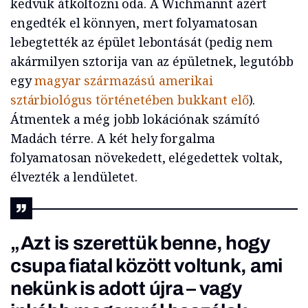
kedvük átköltözni oda. A Wichmannt azért
engedték el könnyen, mert folyamatosan
lebegtették az épület lebontását (pedig nem
akármilyen sztorija van az épületnek, legutóbb
egy
magyar származású amerikai
sztárbiológus történetében bukkant elő
).
Átmentek a még jobb lokációnak számító
Madách térre. A két hely forgalma
folyamatosan növekedett, elégedettek voltak,
élvezték a lendületet.
„Azt is szerettük benne, hogy
csupa fiatal között voltunk, ami
nekünk is adott újra – vagy