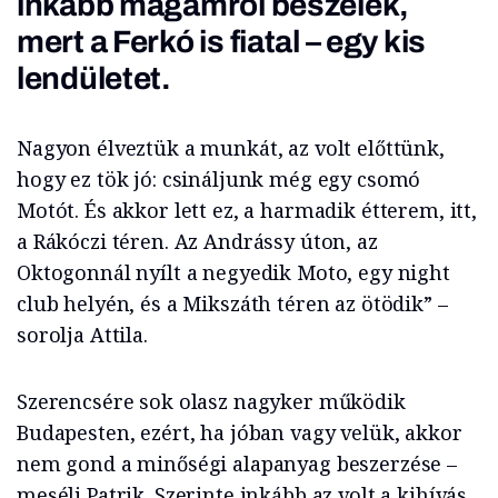
inkább magamról beszélek,
mert a Ferkó is fiatal – egy kis
lendületet.
Nagyon élveztük a munkát, az volt előttünk,
hogy ez tök jó: csináljunk még egy csomó
Motót. És akkor lett ez, a harmadik étterem, itt,
a Rákóczi téren. Az Andrássy úton, az
Oktogonnál nyílt a negyedik Moto, egy night
club helyén, és a Mikszáth téren az ötödik” –
sorolja Attila.
Szerencsére sok olasz nagyker működik
Budapesten, ezért, ha jóban vagy velük, akkor
nem gond a minőségi alapanyag beszerzése –
meséli Patrik. Szerinte inkább az volt a kihívás,