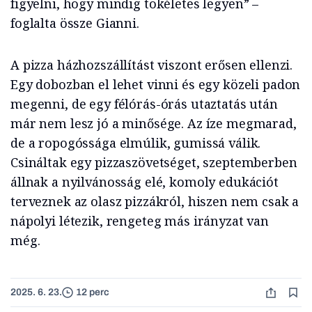
figyelni, hogy mindig tökéletes legyen” –
foglalta össze Gianni.
A pizza házhozszállítást viszont erősen ellenzi.
Egy dobozban el lehet vinni és egy közeli padon
megenni, de egy félórás-órás utaztatás után
már nem lesz jó a minősége. Az íze megmarad,
de a ropogóssága elmúlik, gumissá válik.
Csináltak egy pizzaszövetséget, szeptemberben
állnak a nyilvánosság elé, komoly edukációt
terveznek az olasz pizzákról, hiszen nem csak a
nápolyi létezik, rengeteg más irányzat van
még.
2025. 6. 23.
12 perc