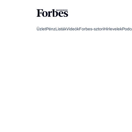
Üzlet
Pénz
Listák
Videók
Forbes-sztori
Hírlevelek
Podc