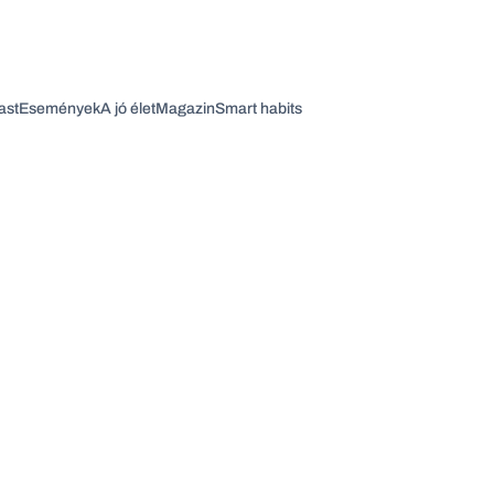
ast
Események
A jó élet
Magazin
Smart habits
Vagy fedezze fel a következő témákat
Üzlet
Pénz
Zöld
Legyél jobb!