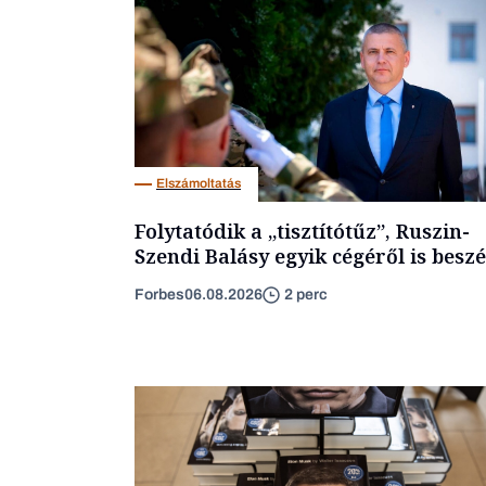
Elszámoltatás
Folytatódik a „tisztítótűz”, Ruszin-
Szendi Balásy egyik cégéről is beszé
Forbes
06.08.2026
2 perc