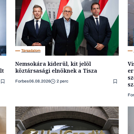
Társadalom
Nemsokára kiderül, kit jelöl
Vi
lt
köztársasági elnöknek a Tisza
er
sz
Forbes
06.08.2026
2 perc
sz
Fo