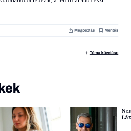
 különadóból fedezik, a fennmaradó részt
Megosztás
Mentés
Téma követése
kek
Nem
Láz