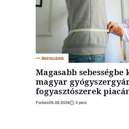
Magyar cégek
Magasabb sebességbe k
magyar gyógyszergyár
fogyasztószerek piacá
Forbes
06.08.2026
2 perc