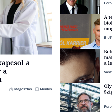
Forb
A t
bio
mög
Bio
Bet
Politika
már
apcsol a
a l
aka
 a
Vasz
n
Oly
Content Lab HUB
Megosztás
Mentés
Szi
Forb