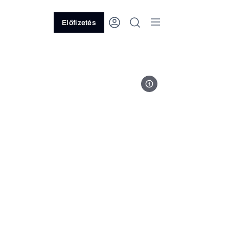
Előfizetés
Fotó: MVM Zrt.