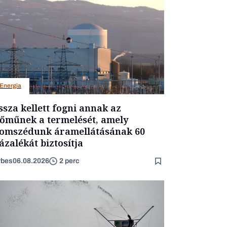
Energia
ssza kellett fogni annak az
őműnek a termelését, amely
omszédunk áramellátásának 60
ázalékát biztosítja
rbes
06.08.2026
2 perc