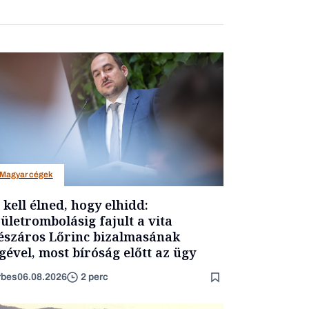
Magyar cégek
t kell élned, hogy elhidd:
ületrombolásig fajult a vita
száros Lőrinc bizalmasának
gével, most bíróság előtt az ügy
rbes
06.08.2026
2 perc