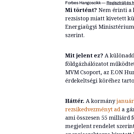
Forbes Hangoscikk
—
Regisztrálj és 
Mi történt?
Nem érinti a 
rezsistop miatt kivetett 
Energiaügyi Minisztérium
szerint.
Mit jelent ez?
A különadó
földgázhálózatot működtet
MVM Csoport, az E.ON Hung
érdekeltségi köréhez tart
Háttér.
A kormány
január
rezsikedvezményt ad
a gá
ami összesen 55 milliárd f
megjelent rendelet szerint