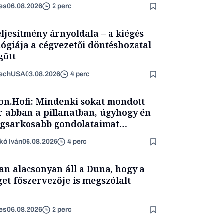
es
06.08.2026
2 perc
eljesítmény árnyoldala – a kiégés
lógiája a cégvezetői döntéshozatal
ött
TechUSA
03.08.2026
4 perc
on.Hofi: Mindenki sokat mondott
 abban a pillanatban, úgyhogy én
egsarkosabb gondolataimat
rtam kimondani
kó Iván
06.08.2026
4 perc
an alacsonyan áll a Duna, hogy a
get főszervezője is megszólalt
es
06.08.2026
2 perc