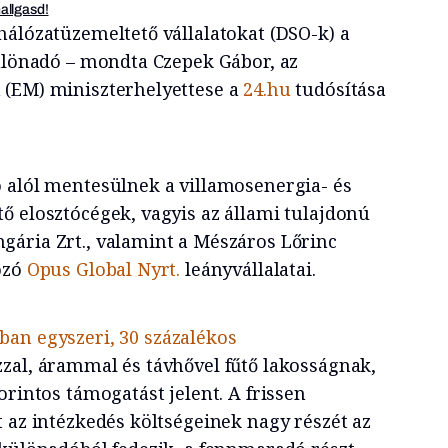
hallgasd!
hálózatüzemeltető vállalatokat (DSO-k) a
különadó – mondta Czepek Gábor, az
 (EM) miniszterhelyettese a
24.hu
tudósítása
 alól mentesülnek a villamosenergia- és
ő elosztócégek, vagyis az állami tulajdonú
ária Zrt., valamint a Mészáros Lőrinc
ozó
Opus Global Nyrt.
leányvállalatai.
ban egyszeri, 30 százalékos
zzal, árammal és távhővel fűtő lakosságnak,
orintos támogatást jelent. A frissen
 az intézkedés költségeinek nagy részét az