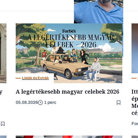
Forbes-sztori
Társadalom
Listák és Extrák
y
A legértékesebb magyar celebek 2026
It
ép
05.08.2026
1 perc
Mé
cé
Fo