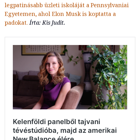
legpatinásabb üzleti iskoláját a Pennsylvaniai
Egyetemen, ahol Elon Musk is koptatta a
padokat.
Írta: Kis Judit.