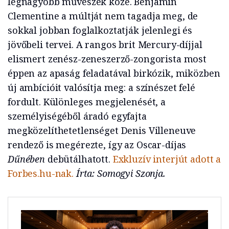
legnagyobb művészek közé. Benjamin
Clementine a múltját nem tagadja meg, de
sokkal jobban foglalkoztatják jelenlegi és
jövőbeli tervei. A rangos brit Mercury-díjjal
elismert zenész-zeneszerző-zongorista most
éppen az apaság feladatával birkózik, miközben
új ambícióit valósítja meg: a színészet felé
fordult. Különleges megjelenését, a
személyiségéből áradó egyfajta
megközelíthetetlenséget Denis Villeneuve
rendező is megérezte, így az Oscar-díjas
Dűnében
debütálhatott.
Exkluzív interjút adott a
Forbes.hu-nak.
Írta: Somogyi Szonja.