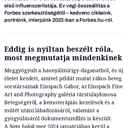
első influenszerlistája. Év végi összeállítás a
Forbes szerkesztőségétől – kedvenc cikkeink,
portréink, interjúink 2023-ban a Forbes.hu-ról.
Eddig is nyíltan beszélt róla,
most megmutatja mindenkinek
Meggyógyult a hasnyálmirigy-daganatból, és új
életet kezdett, amivel példát mutat rákos beteg
sorstársainak Einspach Gábor, az Einspach Fine
Art and Photography galéria társtulajdonosa.
Betegségéről, a kemoterápiás kezelések és a
műtét utáni lábadozásáról, valamint a
gyógyulásáról dokumentumfilm is készült.
A
Nem halok meg
2024 januárjában kerül a