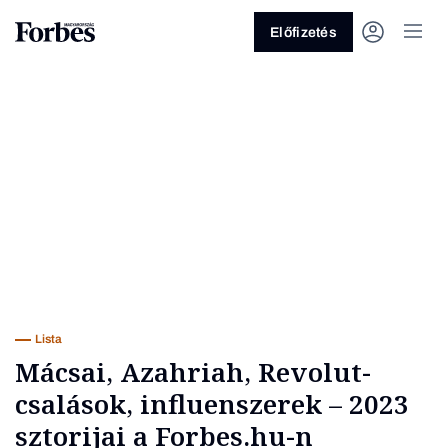
Előfizetés
Vagy fedezze fel a következő
témákat
Üzlet
Pénz
Zöld
Legyél jobb!
Lista
Mácsai, Azahriah, Revolut-
csalások, influenszerek – 2023
sztorijai a Forbes.hu-n