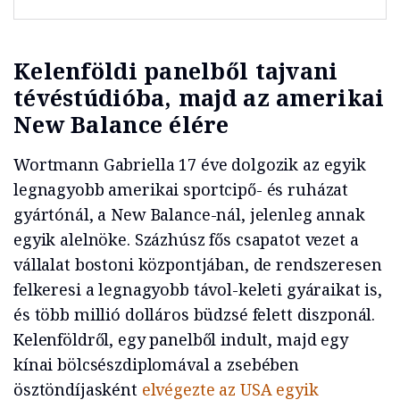
Kelenföldi panelből tajvani
tévéstúdióba, majd az amerikai
New Balance élére
Wortmann Gabriella 17 éve dolgozik az egyik
legnagyobb amerikai sportcipő- és ruházat
gyártónál, a New Balance-nál, jelenleg annak
egyik alelnöke. Százhúsz fős csapatot vezet a
vállalat bostoni központjában, de rendszeresen
felkeresi a legnagyobb távol-keleti gyáraikat is,
és több millió dolláros büdzsé felett diszponál.
Kelenföldről, egy panelből indult, majd egy
kínai bölcsészdiplomával a zsebében
ösztöndíjasként
elvégezte az USA egyik