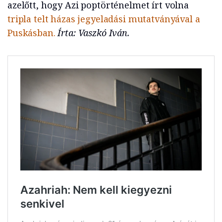
azelőtt, hogy Azi poptörténelmet írt volna
tripla telt házas jegyeladási mutatványával a
Puskásban.
Írta: Vaszkó Iván.