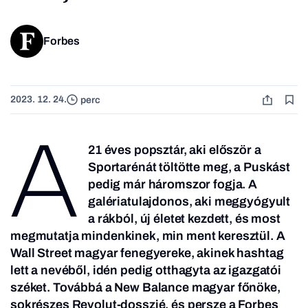
Forbes
2023. 12. 24.
perc
A
21 éves popsztár, aki először a
Sportarénát töltötte meg, a Puskást
pedig már háromszor fogja. A
galériatulajdonos, aki meggyógyult
a rákból, új életet kezdett, és most
megmutatja mindenkinek, min ment keresztül. A
Wall Street magyar fenegyereke, akinek hashtag
lett a nevéből, idén pedig otthagyta az igazgatói
széket. Továbbá a New Balance magyar főnöke,
sokrészes Revolut-dosszié, és persze a Forbes