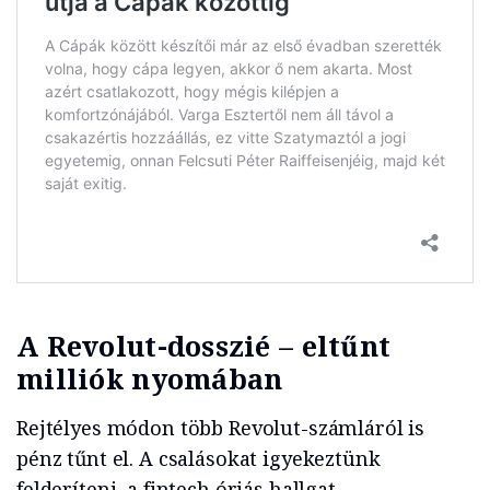
A Revolut-dosszié – eltűnt
milliók nyomában
Rejtélyes módon több Revolut-számláról is
pénz tűnt el. A csalásokat igyekeztünk
felderíteni, a fintech óriás hallgat.