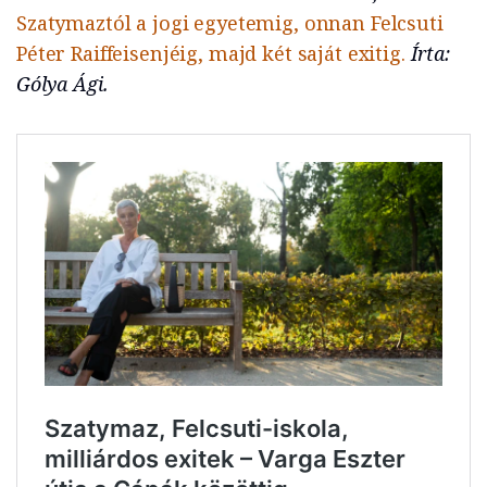
Szatymaztól a jogi egyetemig, onnan Felcsuti
Péter Raiffeisenjéig, majd két saját exitig.
Írta:
Gólya Ági.