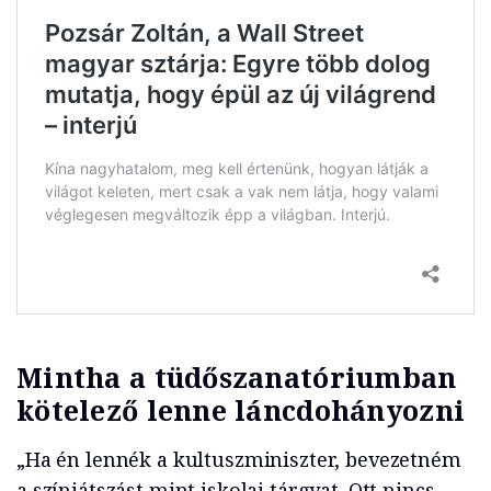
Mintha a tüdőszanatóriumban
kötelező lenne láncdohányozni
„Ha én lennék a kultuszminiszter, bevezetném
a színjátszást mint iskolai tárgyat. Ott nincs