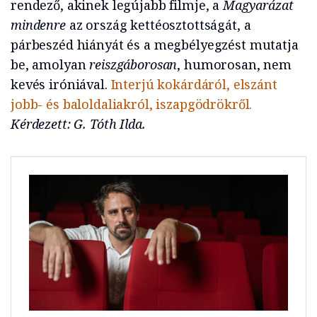
rendező, akinek legújabb filmje, a
Magyarázat
mindenre
az ország kettéosztottságát, a
párbeszéd hiányát és a megbélyegzést mutatja
be, amolyan
reiszgáborosan
, humorosan, nem
kevés iróniával.
Interjú kokárdáról, elszánt
jobb- és baloldaliakról, iszapgödrökről.
Kérdezett: G. Tóth Ilda.