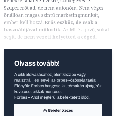
képekre, adatelemzésre, szövegezésre.
Szupererőt ad, de nem autonóm. Nem végez
önállóan magas szintű marketingmunkát,
ember kell hozzá.
Erős eszköz, de csak a
használójával működik.
Az MI-é a jövő, sokat
segít, de
nem vezeti helyetted a céged.
Olvass tovább!
A cikk elolvasásához jelentkezz be vagy
regisztrálj, és legyél a Forbes-közösség tagja!
Előnyök: Forbes hangoscikk, témák és újságírók
követése, cikkek mentése.
Forbes – Ahol megtérül a befektetett időd.
Bejelentkezés