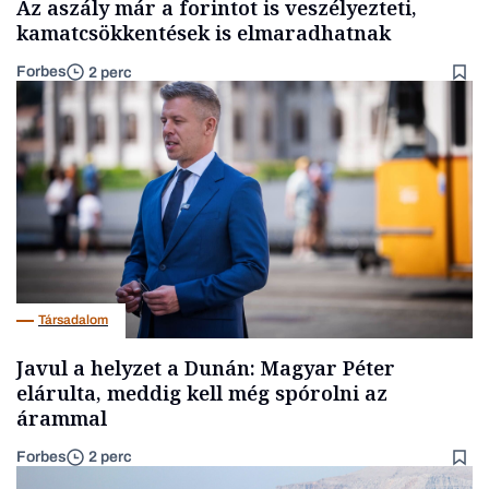
Az aszály már a forintot is veszélyezteti,
kamatcsökkentések is elmaradhatnak
Forbes
2 perc
Társadalom
Javul a helyzet a Dunán: Magyar Péter
elárulta, meddig kell még spórolni az
árammal
Forbes
2 perc