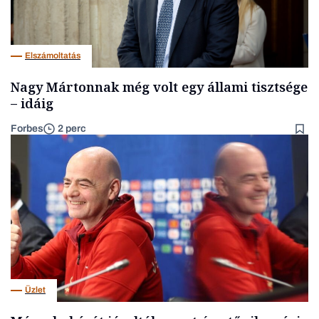
Elszámoltatás
Nagy Mártonnak még volt egy állami tisztsége
– idáig
Forbes
2 perc
Üzlet