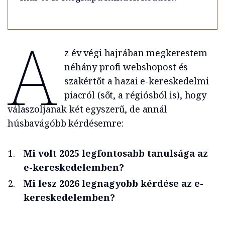
A
z év végi hajrában megkerestem
néhány profi webshopost és
szakértőt a hazai e-kereskedelmi
piacról (sőt, a régiósból is), hogy
válaszoljanak két egyszerű, de annál
húsbavágóbb kérdésemre:
Mi volt 2025 legfontosabb tanulsága az
e-kereskedelemben?
Mi lesz 2026 legnagyobb kérdése az e-
kereskedelemben?