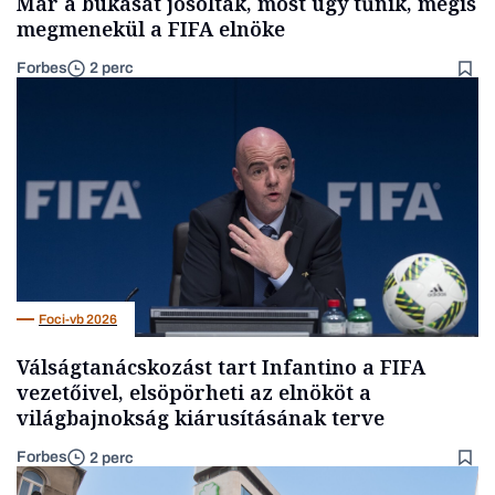
Már a bukását jósolták, most úgy tűnik, mégis
megmenekül a FIFA elnöke
Forbes
2 perc
Foci-vb 2026
Válságtanácskozást tart Infantino a FIFA
vezetőivel, elsöpörheti az elnököt a
világbajnokság kiárusításának terve
Forbes
2 perc