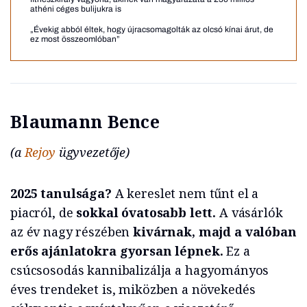
athéni céges bulijukra is
„Évekig abból éltek, hogy újracsomagolták az olcsó kínai árut, de
ez most összeomlóban”
Blaumann Bence
(a
Rejoy
ügyvezetője)
2025 tanulsága?
A kereslet nem tűnt el a
piacról, de
sokkal óvatosabb lett.
A vásárlók
az év nagy részében
kivárnak, majd a valóban
erős ajánlatokra gyorsan lépnek.
Ez a
csúcsosodás kannibalizálja a hagyományos
éves trendeket is, miközben a növekedés