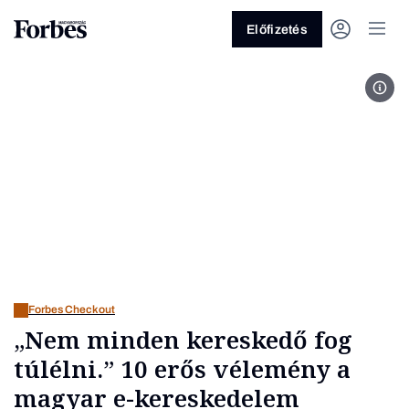
Előfizetés
Fotó
Vagy fedezze fel a következő
témákat
Üzlet
Pénz
Zöld
Legyél jobb!
Forbes Checkout
„Nem minden kereskedő fog
túlélni.” 10 erős vélemény a
magyar e-kereskedelem