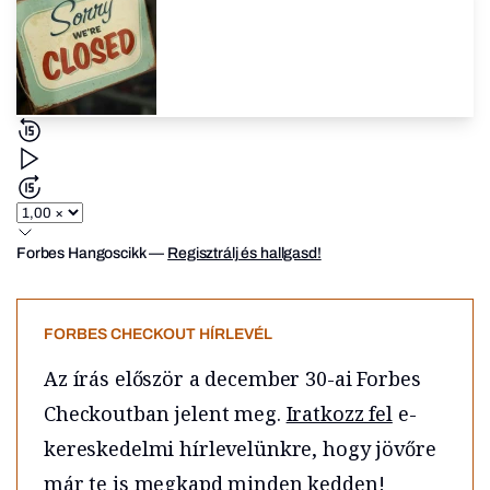
Forbes Hangoscikk
—
Regisztrálj és hallgasd!
FORBES CHECKOUT HÍRLEVÉL
Az írás először a december 30-ai
Forbes
Checkoutban
jelent meg.
Iratkozz fel
e-
kereskedelmi hírlevelünkre, hogy jövőre
már te is megkapd minden kedden!