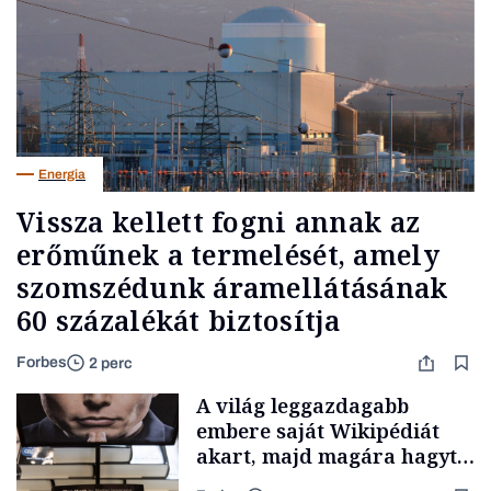
Energia
Vissza kellett fogni annak az
erőműnek a termelését, amely
szomszédunk áramellátásának
60 százalékát biztosítja
Forbes
2 perc
A világ leggazdagabb
embere saját Wikipédiát
akart, majd magára hagyta.
Most milliók olvasnak