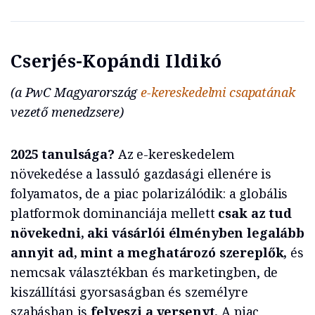
Cserjés-Kopándi Ildikó
(a PwC Magyarország
e-kereskedelmi csapatának
vezető menedzsere)
2025 tanulsága?
Az e-kereskedelem
növekedése a lassuló gazdasági ellenére is
folyamatos, de a piac polarizálódik: a globális
platformok dominanciája mellett
csak az tud
növekedni, aki vásárlói élményben legalább
annyit ad, mint a meghatározó szereplők,
és
nemcsak választékban és marketingben, de
kiszállítási gyorsaságban és személyre
szabásban is
felveszi a versenyt.
A piac