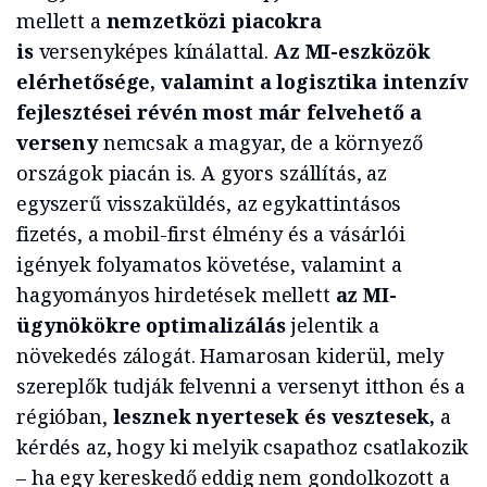
mellett a
nemzetközi piacokra
is
versenyképes kínálattal.
Az MI-eszközök
elérhetősége, valamint a logisztika intenzív
fejlesztései révén most már felvehető a
verseny
nemcsak a magyar, de a környező
országok piacán is. A gyors szállítás, az
egyszerű visszaküldés, az egykattintásos
fizetés, a mobil-first élmény és a vásárlói
igények folyamatos követése, valamint a
hagyományos hirdetések mellett
az MI-
ügynökökre optimalizálás
jelentik a
növekedés zálogát. Hamarosan kiderül, mely
szereplők tudják felvenni a versenyt itthon és a
régióban,
lesznek nyertesek és vesztesek,
a
kérdés az, hogy ki melyik csapathoz csatlakozik
– ha egy kereskedő eddig nem gondolkozott a