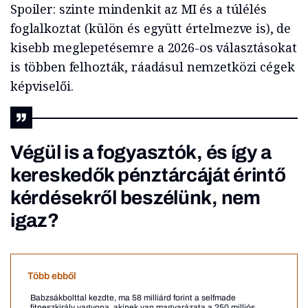
Spoiler: szinte mindenkit az MI és a túlélés
foglalkoztat (külön és együtt értelmezve is), de
kisebb meglepetésemre a 2026-os választásokat
is többen felhozták, ráadásul nemzetközi cégek
képviselői.
Végül is a fogyasztók, és így a
kereskedők pénztárcáját érintő
kérdésekről beszélünk, nem
igaz?
Több ebből
Babzsákbolttal kezdte, ma 58 milliárd forint a selfmade
fitneszkirály vagyona, akinek van magyarázata a 250 milliós