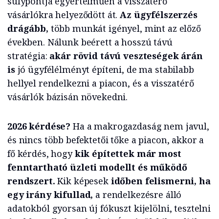
súlypontja egyértelműen a visszatérő
vásárlókra helyeződött át.
Az ügyfélszerzés
drágább,
több munkát igényel, mint az előző
években. Nálunk beérett a hosszú távú
stratégia:
akár rövid távú veszteségek árán
is
jó ügyfélélményt építeni, de ma stabilabb
hellyel rendelkezni a piacon, és a visszatérő
vásárlók bázisán növekedni.
2026 kérdése?
Ha a makrogazdaság nem javul,
és nincs több befektetői tőke a piacon, akkor a
fő kérdés, hogy
kik építettek már most
fenntartható üzleti modellt és működő
rendszert.
Kik képesek
időben felismerni, ha
egy irány kifullad,
a rendelkezésre álló
adatokból gyorsan új fókuszt kijelölni, tesztelni