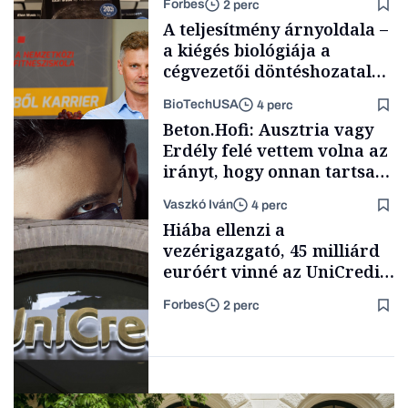
Forbes
2 perc
ellenőrizetlen
A teljesítmény árnyoldala –
információkat
a kiégés biológiája a
cégvezetői döntéshozatal
mögött
BioTechUSA
4 perc
Milliárdosok
Beton.Hofi: Ausztria vagy
Erdély felé vettem volna az
irányt, hogy onnan tartsam
lélegeztetőgépen a magyar
Vaszkó Iván
4 perc
zenét
Content Lab HUB
Hiába ellenzi a
vezérigazgató, 45 milliárd
euróért vinné az UniCredit
az egyik legnagyobb német
Forbes
2 perc
bankot
Forbes-sztori