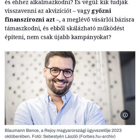
és ehhez alkalmazkodni? És végül: kik tudják
visszavenni az akvizíciót – vagy
győzni
finanszírozni azt
–, a meglévő vásárlói bázisra
támaszkodni, és ebből skálázható működést
építeni, nem csak újabb kampányokat?
Blauman
Blaumann Bence, a Rejoy magyarországi ügyvezetője 2023
októberében. Fotó: Sebestyén László (Forbes.hu-archív)