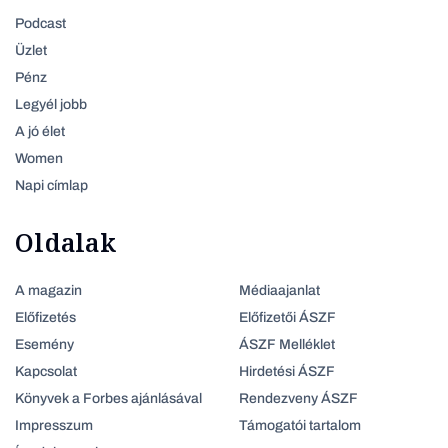
Podcast
Üzlet
Pénz
Legyél jobb
A jó élet
Women
Napi címlap
Oldalak
A magazin
Médiaajanlat
Előfizetés
Előfizetői ÁSZF
Esemény
ÁSZF Melléklet
Kapcsolat
Hirdetési ÁSZF
Könyvek a Forbes ajánlásával
Rendezveny ÁSZF
Impresszum
Támogatói tartalom