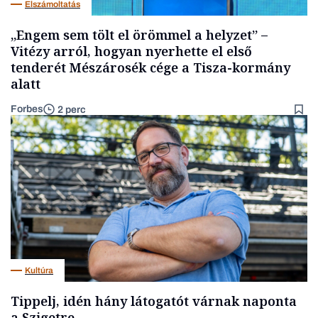
Elszámoltatás
„Engem sem tölt el örömmel a helyzet” –
Vitézy arról, hogyan nyerhette el első
tenderét Mészárosék cége a Tisza-kormány
alatt
Forbes
2 perc
Kultúra
Tippelj, idén hány látogatót várnak naponta
a Szigetre