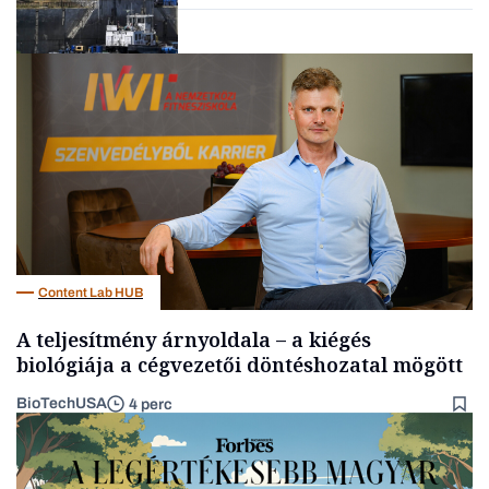
Energia
Content Lab HUB
A teljesítmény árnyoldala – a kiégés
biológiája a cégvezetői döntéshozatal mögött
BioTechUSA
4 perc