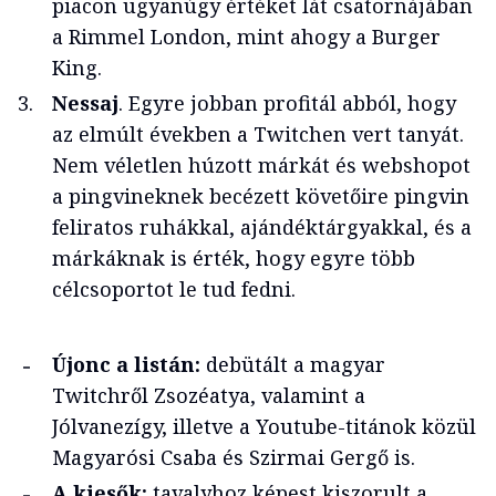
piacon ugyanúgy értéket lát csatornájában
a Rimmel London, mint ahogy a Burger
King.
Nessaj
. Egyre jobban profitál abból, hogy
az elmúlt években a Twitchen vert tanyát.
Nem véletlen húzott márkát és webshopot
a pingvineknek becézett követőire pingvin
feliratos ruhákkal, ajándéktárgyakkal, és a
márkáknak is érték, hogy egyre több
célcsoportot le tud fedni.
Újonc a listán:
debütált a magyar
Twitchről Zsozéatya, valamint a
Jólvanezígy, illetve a Youtube-titánok közül
Magyarósi Csaba és Szirmai Gergő is.
A kiesők:
tavalyhoz képest kiszorult a