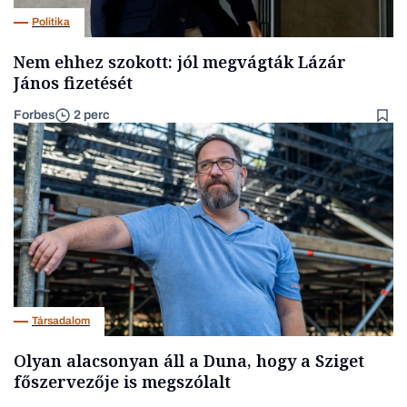
Politika
Nem ehhez szokott: jól megvágták Lázár
János fizetését
Forbes
2 perc
Társadalom
Olyan alacsonyan áll a Duna, hogy a Sziget
főszervezője is megszólalt