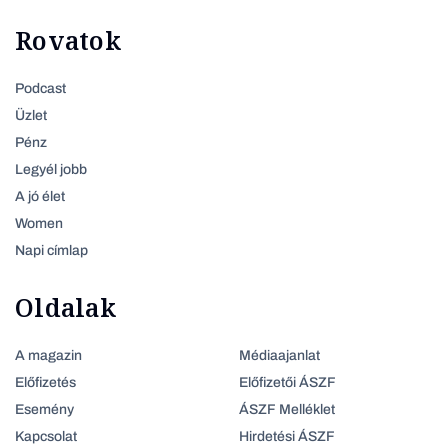
Rovatok
Podcast
Üzlet
Pénz
Legyél jobb
A jó élet
Women
Napi címlap
Oldalak
A magazin
Médiaajanlat
Előfizetés
Előfizetői ÁSZF
Esemény
ÁSZF Melléklet
Kapcsolat
Hirdetési ÁSZF