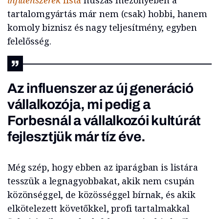
influenszerek
lista
húszas mezőnyében a
tartalomgyártás már nem (csak) hobbi, hanem
komoly biznisz és nagy teljesítmény, egyben
felelősség.
Az influenszer az új generáció
vállalkozója, mi pedig a
Forbesnál a vállalkozói kultúrát
fejlesztjük már tíz éve.
Még szép, hogy ebben az iparágban is listára
tesszük a legnagyobbakat, akik nem csupán
közönséggel, de közösséggel bírnak, és akik
elkötelezett követőkkel, profi tartalmakkal