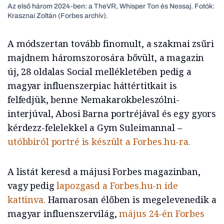
Az első három 2024-ben: a TheVR, Whisper Ton és Nessaj. Fotók:
Krasznai Zoltán (Forbes archív).
A módszertan tovább finomult, a szakmai zsűri
majdnem háromszorosára bővült, a magazin
új, 28 oldalas Social mellékletében pedig a
magyar influenszerpiac háttértitkait is
felfedjük, benne Nemakarokbeleszólni-
interjúval, Abosi Barna portréjával és egy gyors
kérdezz-felelekkel a Gym Suleimannal –
utóbbiról portré is készült a Forbes.hu-ra.
A listát keresd a májusi Forbes magazinban,
vagy pedig
lapozgasd a Forbes.hu-n ide
kattinva.
Hamarosan élőben is megelevenedik a
magyar influenszervilág,
május 24-én Forbes