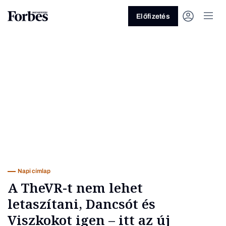
Előfizetés
Vagy fedezze fel a következő
témákat
Üzlet
Pénz
Zöld
Legyél jobb!
Napi címlap
A TheVR-t nem lehet
letaszítani, Dancsót és
Viszkokot igen – itt az új