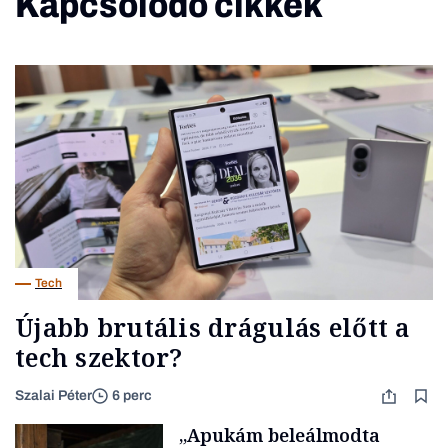
Kapcsolódó cikkek
Tech
Újabb brutális drágulás előtt a
tech szektor?
Szalai Péter
6 perc
„Apukám beleálmodta