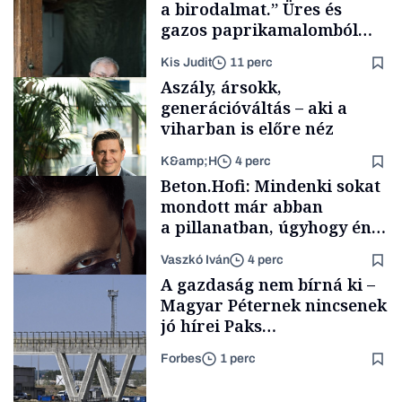
a birodalmat.” Üres és
gazos paprikamalomból
lett az igazi családi
Kis Judit
11 perc
fűszersztori
Aszály, ársokk,
generációváltás – aki a
viharban is előre néz
K&amp;H
4 perc
Családi
Beton.Hofi: Mindenki sokat
vállalkozások
mondott már abban
a pillanatban, úgyhogy én
a legsarkosabb
Vaszkó Iván
4 perc
gondolataimat akartam
TÁMOGATÓI
A gazdaság nem bírná ki –
TARTALOM
kimondani
Magyar Péternek nincsenek
jó hírei Paks
újraindításáról
Forbes
1 perc
Forbes-sztori