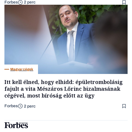
Forbes
2 perc
Magyar cégek
Itt kell élned, hogy elhidd: épületrombolásig
fajult a vita Mészáros Lőrinc bizalmasának
cégével, most bíróság előtt az ügy
Forbes
2 perc