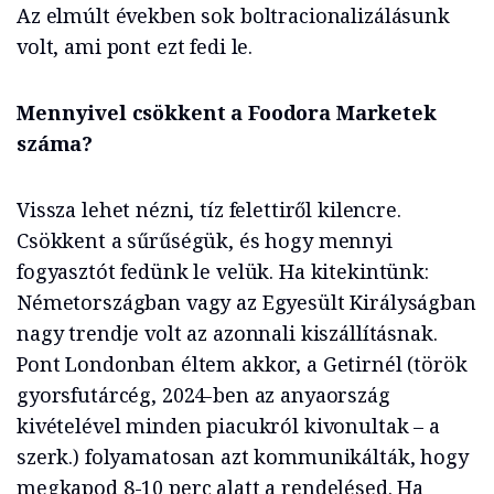
Az elmúlt években sok boltracionalizálásunk
volt, ami pont ezt fedi le.
Mennyivel csökkent a Foodora Marketek
száma?
Vissza lehet nézni, tíz felettiről kilencre.
Csökkent a sűrűségük, és hogy mennyi
fogyasztót fedünk le velük. Ha kitekintünk:
Németországban vagy az Egyesült Királyságban
nagy trendje volt az azonnali kiszállításnak.
Pont Londonban éltem akkor, a Getirnél (török
gyorsfutárcég, 2024-ben az anyaország
kivételével minden piacukról kivonultak – a
szerk.) folyamatosan azt kommunikálták, hogy
megkapod 8-10 perc alatt a rendelésed. Ha