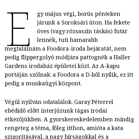
E
gy május végi, borús pénteken
járunk a Soroksári úton. Ha fekete
öves (vagy rózsaszín táskás) futár
lennék, tuti hamarabb
megtalálnám a Foodora-iroda bejáratát, nem
pedig flippergolyó módjára pattognék a Haller
Gardens irodaház épületei közt. Az A-kapu
portáján szólnak: a Foodora a D-ből nyílik, ez itt
pedig a munkaügyi központ.
Végül nyilván odatalálok. Garay Péterrel
ebédidő előtt interjúzunk tágas irodai
étkezőjükben. A gyorskereskedelemben mindig
rengeteg a téma, főleg itthon, amióta a kata
szigorításával, a nagy bírságokkal és a