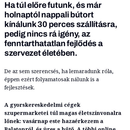
Ha túl előre futunk, és már
holnaptól nappali bútort
kínálunk 30 perces szállításra,
pedig nincs rá igény, az
fenntarthatatlan fejlődés a
szervezet életében.
De az sem szerencsés, ha lemaradunk róla,
éppen ezért folyamatosak nálunk is a
fejlesztések.
A gyorskereskedelmi cégek
szupermarketei túl magas életszínvonalra
lőnek: vasárnap este hazaérkezem a
Balatonról, és üres a hűtő. A többi online