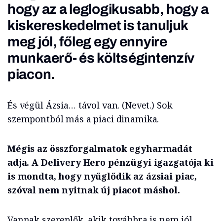
hogy az a leglogikusabb, hogy a
kiskereskedelmet is tanuljuk
meg jól, főleg egy ennyire
munkaerő- és költségintenzív
piacon.
És végül Ázsia… távol van. (Nevet.) Sok
szempontból más a piaci dinamika.
Mégis az összforgalmatok egyharmadát
adja. A Delivery Hero pénzügyi igazgatója ki
is mondta, hogy nyűglődik az ázsiai piac,
szóval nem nyitnak új piacot máshol.
Vannak szereplők, akik továbbra is nem jól