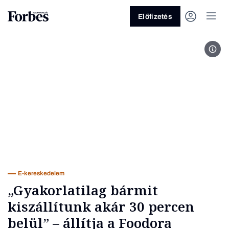
Előfizetés
Gara
Vagy fedezze fel a következő
témákat
Üzlet
Pénz
Zöld
Legyél jobb!
E-kereskedelem
„Gyakorlatilag bármit
kiszállítunk akár 30 percen
belül” – állítja a Foodora