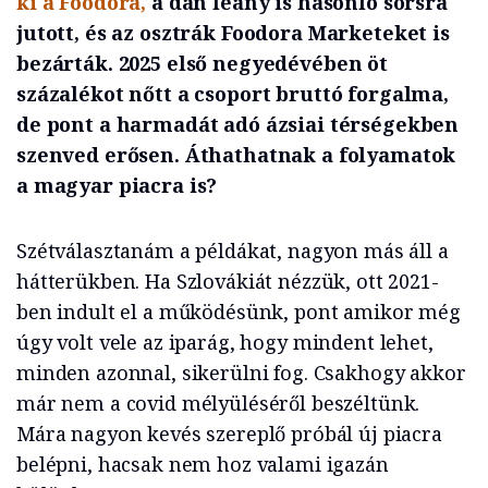
ki a Foodora,
a dán leány is hasonló sorsra
jutott, és az osztrák Foodora Marketeket is
bezárták. 2025 első negyedévében öt
százalékot nőtt a csoport bruttó forgalma,
de pont a harmadát adó ázsiai térségekben
szenved erősen. Áthathatnak a folyamatok
a magyar piacra is?
Szétválasztanám a példákat, nagyon más áll a
hátterükben. Ha Szlovákiát nézzük, ott 2021-
ben indult el a működésünk, pont amikor még
úgy volt vele az iparág, hogy mindent lehet,
minden azonnal, sikerülni fog. Csakhogy akkor
már nem a covid mélyüléséről beszéltünk.
Mára nagyon kevés szereplő próbál új piacra
belépni, hacsak nem hoz valami igazán