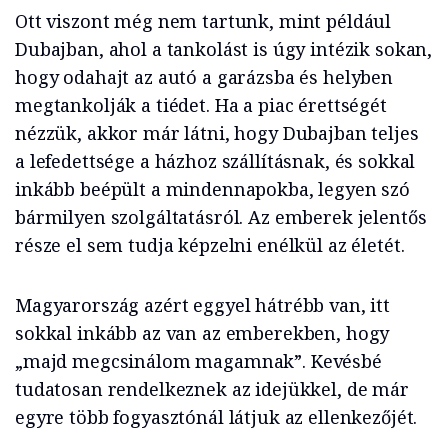
Ott viszont még nem tartunk, mint például
Dubajban, ahol a tankolást is úgy intézik sokan,
hogy odahajt az autó a garázsba és helyben
megtankolják a tiédet. Ha a piac érettségét
nézzük, akkor már látni, hogy Dubajban teljes
a lefedettsége a házhoz szállításnak, és sokkal
inkább beépült a mindennapokba, legyen szó
bármilyen szolgáltatásról. Az emberek jelentős
része el sem tudja képzelni enélkül az életét.
Magyarország azért eggyel hátrébb van, itt
sokkal inkább az van az emberekben, hogy
„majd megcsinálom magamnak”. Kevésbé
tudatosan rendelkeznek az idejükkel, de már
egyre több fogyasztónál látjuk az ellenkezőjét.