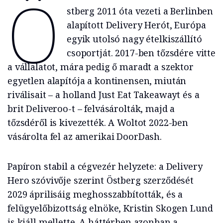
Ö
stberg 2011 óta vezeti a Berlinben
alapított Delivery Herót, Európa
egyik utolsó nagy ételkiszállító
csoportját. 2017-ben tőzsdére vitte
a vállalatot, mára pedig ő maradt a szektor
egyetlen alapítója a kontinensen, miután
riválisait – a holland Just Eat Takeawayt és a
brit Deliveroo-t – felvásárolták, majd a
tőzsdéről is kivezették. A Woltot 2022-ben
vásárolta fel az amerikai DoorDash.
Papíron stabil a cégvezér helyzete: a Delivery
Hero szóvivője szerint Östberg szerződését
2029 áprilisáig meghosszabbították, és a
felügyelőbizottság elnöke, Kristin Skogen Lund
is kiáll mellette. A háttérben azonban a