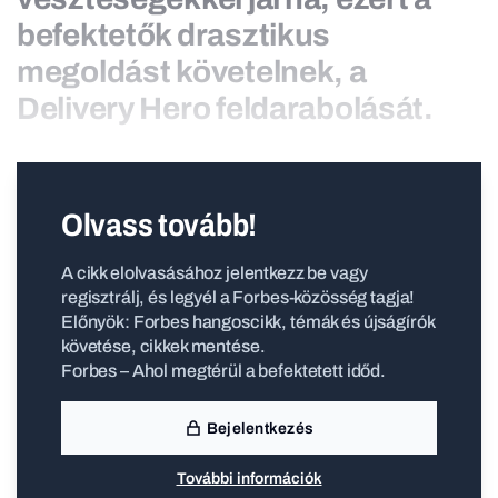
befektetők drasztikus
megoldást követelnek, a
Delivery Hero feldarabolását.
Olvass tovább!
A cikk elolvasásához jelentkezz be vagy
regisztrálj, és legyél a Forbes-közösség tagja!
Előnyök: Forbes hangoscikk, témák és újságírók
követése, cikkek mentése.
Forbes – Ahol megtérül a befektetett időd.
Bejelentkezés
További információk