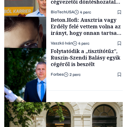
cégvezetői döntéshozatal
mögött
BioTechUSA
4 perc
Magyar cégek
Beton.Hofi: Ausztria vagy
Erdély felé vettem volna az
irányt, hogy onnan tartsam
lélegeztetőgépen a magyar
Vaszkó Iván
4 perc
zenét
Content Lab HUB
Folytatódik a „tisztítótűz”,
Ruszin-Szendi Balásy egyik
cégéről is beszélt
Forbes
2 perc
Forbes-sztori
Elszámoltatás