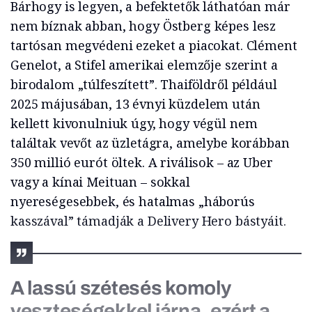
Bárhogy is legyen, a befektetők láthatóan már
nem bíznak abban, hogy Östberg képes lesz
tartósan megvédeni ezeket a piacokat. Clément
Genelot, a Stifel amerikai elemzője szerint a
birodalom „túlfeszített”. Thaiföldről például
2025 májusában, 13 évnyi küzdelem után
kellett kivonulniuk úgy, hogy végül nem
találtak vevőt az üzletágra, amelybe korábban
350 millió eurót öltek. A riválisok – az Uber
vagy a kínai Meituan – sokkal
nyereségesebbek, és hatalmas „háborús
kasszával” támadják a Delivery Hero bástyáit.
A lassú szétesés komoly
veszteségekkel járna, ezért a