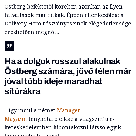
Östberg befektetői körében azonban az ilyen
hitvallások már ritkák. Éppen ellenkezőleg: a
Delivery Hero részvényeseinek elégedetlensége
érezhetően megnőtt.
Ha a dolgok rosszul alakulnak
Östberg számára, jövő télen már
jóval több ideje maradhat
sítúrákra
– így indul a német
Manager
Magazin
tényfeltáró cikke a világszintű e-
kereskedelemben kibontakozni látszó egyik
legnagyobb balhéról.