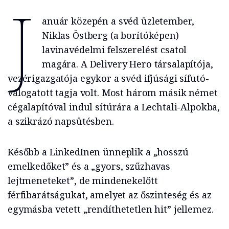
J
anuár közepén a svéd üzletember,
Niklas Östberg (a borítóképen)
lavinavédelmi felszerelést csatol
magára. A Delivery Hero társalapítója,
vezérigazgatója egykor a svéd ifjúsági sífutó-
válogatott tagja volt. Most három másik német
cégalapítóval indul sítúrára a Lechtali-Alpokba,
a szikrázó napsütésben.
Később a LinkedInen ünneplik a „hosszú
emelkedőket” és a „gyors, szűzhavas
lejtmeneteket”, de mindenekelőtt
férfibarátságukat, amelyet az őszinteség és az
egymásba vetett „rendíthetetlen hit” jellemez.