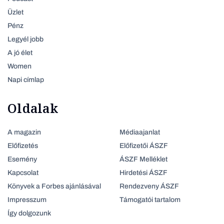
Üzlet
Pénz
Legyél jobb
A jó élet
Women
Napi címlap
Oldalak
A magazin
Médiaajanlat
Előfizetés
Előfizetői ÁSZF
Esemény
ÁSZF Melléklet
Kapcsolat
Hirdetési ÁSZF
Könyvek a Forbes ajánlásával
Rendezveny ÁSZF
Impresszum
Támogatói tartalom
Így dolgozunk