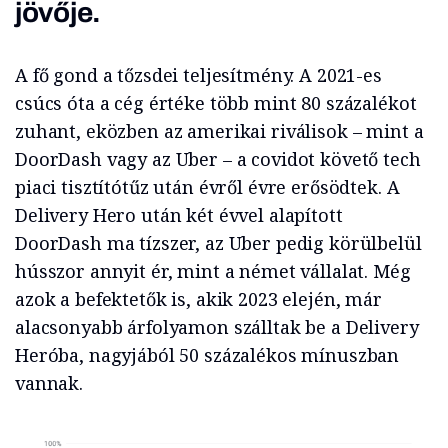
jövője.
A fő gond a tőzsdei teljesítmény. A 2021-es
csúcs óta a cég értéke több mint 80 százalékot
zuhant, eközben az amerikai riválisok – mint a
DoorDash vagy az Uber – a covidot követő tech
piaci tisztítótűz után évről évre erősödtek. A
Delivery Hero után két évvel alapított
DoorDash ma tízszer, az Uber pedig körülbelül
hússzor annyit ér, mint a német vállalat. Még
azok a befektetők is, akik 2023 elején, már
alacsonyabb árfolyamon szálltak be a Delivery
Heróba, nagyjából 50 százalékos mínuszban
vannak.