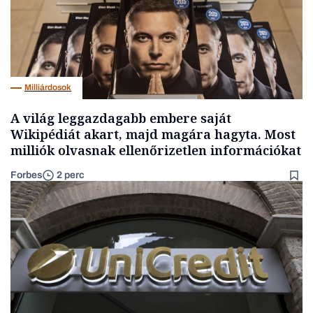
Milliárdosok
A világ leggazdagabb embere saját
Wikipédiát akart, majd magára hagyta. Most
milliók olvasnak ellenőrizetlen információkat
Forbes
2 perc