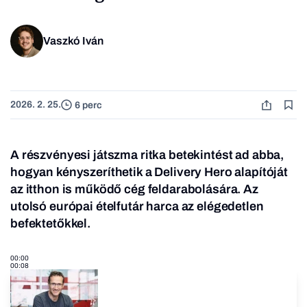
Vaszkó Iván
2026. 2. 25.
6 perc
A részvényesi játszma ritka betekintést ad abba,
hogyan kényszeríthetik a Delivery Hero alapítóját
az itthon is működő cég feldarabolására. Az
utolsó európai ételfutár harca az elégedetlen
befektetőkkel.
00:00
00:08