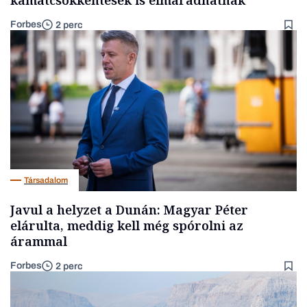
kamatcsökkentések is elmaradhatnak
Forbes
2 perc
Társadalom
Javul a helyzet a Dunán: Magyar Péter
elárulta, meddig kell még spórolni az
árammal
Forbes
2 perc