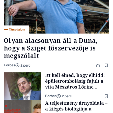
Társadalom
Olyan alacsonyan áll a Duna,
hogy a Sziget főszervezője is
megszólalt
Forbes
2 perc
Itt kell élned, hogy elhidd:
épületrombolásig fajult a
vita Mészáros Lőrinc
bizalmasának cégével, most
Forbes
2 perc
bíróság előtt az ügy
A teljesítmény árnyoldala –
a kiégés biológiája a