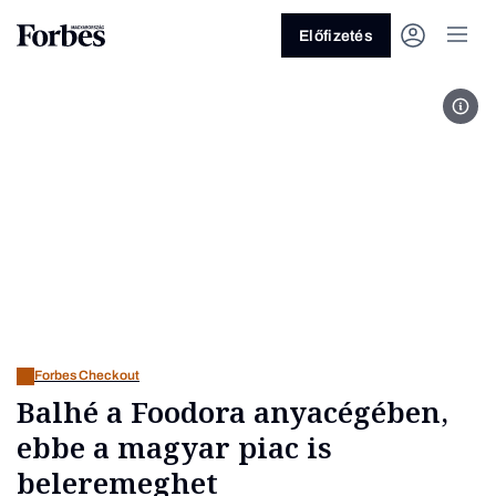
Előfizetés
Nikl
Vagy fedezze fel a következő
témákat
Üzlet
Pénz
Zöld
Legyél jobb!
Forbes Checkout
Balhé a Foodora anyacégében,
ebbe a magyar piac is
beleremeghet