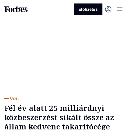
Előfizetés
Vagy fedezze fel a következő
témákat
Üzlet
Pénz
Zöld
Legyél jobb!
Üzlet
Fél év alatt 25 milliárdnyi
közbeszerzést sikált össze az
állam kedvenc takarítócége