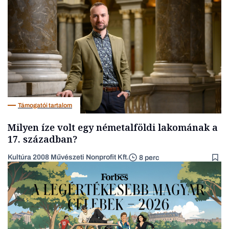
Magyar cégek
Támogatói tartalom
Milyen íze volt egy németalföldi lakomának a
17. században?
Kultúra 2008 Művészeti Nonprofit Kft.
8 perc