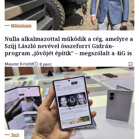
Milliárdosok
Nulla alkalmazottal működik a cég, amelyre a
Szíjj László nevével összeforrt Gidrán-
program „jövőjét építik” – megszólalt a 4iG is
Maurer Kristóf
8 perc
Tech