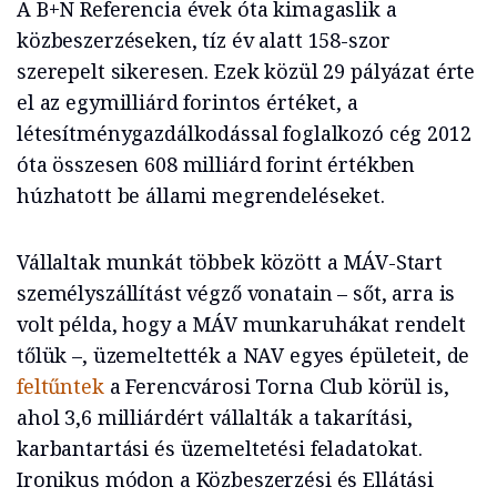
A B+N Referencia évek óta kimagaslik a
közbeszerzéseken, tíz év alatt 158-szor
szerepelt sikeresen. Ezek közül 29 pályázat érte
el az egymilliárd forintos értéket, a
létesítménygazdálkodással foglalkozó cég 2012
óta összesen 608 milliárd forint értékben
húzhatott be állami megrendeléseket.
Vállaltak munkát többek között a MÁV-Start
személyszállítást végző vonatain – sőt, arra is
volt példa, hogy a MÁV munkaruhákat rendelt
tőlük –, üzemeltették a NAV egyes épületeit, de
feltűntek
a Ferencvárosi Torna Club körül is,
ahol 3,6 milliárdért vállalták a takarítási,
karbantartási és üzemeltetési feladatokat.
Ironikus módon a Közbeszerzési és Ellátási