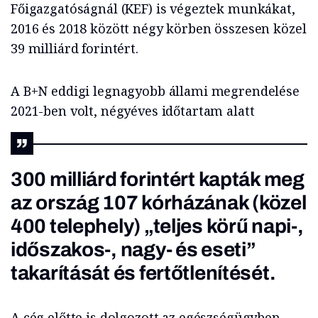
Főigazgatóságnál (KEF) is végeztek munkákat,
2016 és 2018 között négy körben összesen közel
39 milliárd forintért.
A B+N eddigi legnagyobb állami megrendelése
2021-ben volt, négyéves időtartam alatt
300 milliárd forintért
kapták meg
az ország 107 kórházának (közel
400 telephely) „teljes körű napi-,
időszakos-, nagy- és eseti”
takarítását és fertőtlenítését.
A cég előtte is dolgozott az egészségügyben,