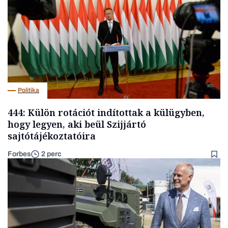
Politika
444: Külön rotációt indítottak a külügyben,
hogy legyen, aki beül Szijjártó
sajtótájékoztatóira
Forbes
2 perc