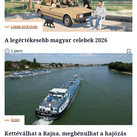
Listák és Extrák
A legértékesebb magyar celebek 2026
1 perc
Üzlet
Kettéválhat a Rajna, megbénulhat a hajózás