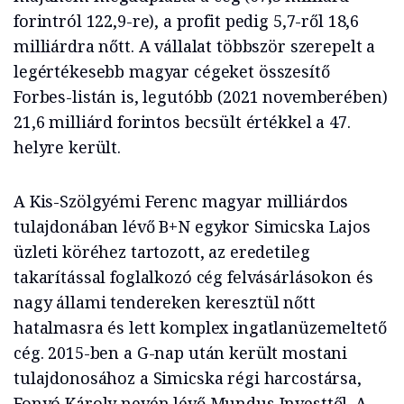
forintról 122,9-re), a profit pedig 5,7-ről 18,6
milliárdra nőtt. A vállalat többször szerepelt a
legértékesebb magyar cégeket összesítő
Forbes-listán is, legutóbb (2021 novemberében)
21,6 milliárd forintos becsült értékkel a 47.
helyre került.
A Kis-Szölgyémi Ferenc magyar milliárdos
tulajdonában lévő B+N egykor Simicska Lajos
üzleti köréhez tartozott, az eredetileg
takarítással foglalkozó cég felvásárlásokon és
nagy állami tendereken keresztül nőtt
hatalmasra és lett komplex ingatlanüzemeltető
cég. 2015-ben a G-nap után került mostani
tulajdonosához a Simicska régi harcostársa,
Fonyó Károly nevén lévő Mundus Investtől. A