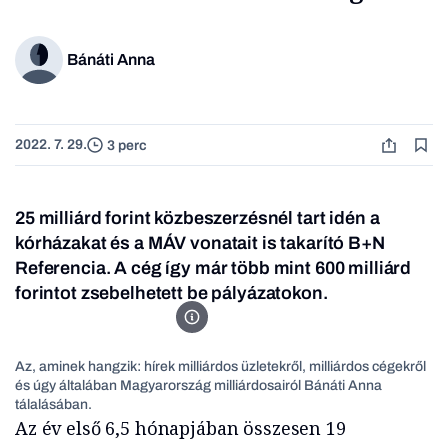
Bánáti Anna
2022. 7. 29.
3 perc
25 milliárd forint közbeszerzésnél tart idén a
kórházakat és a MÁV vonatait is takarító B+N
Referencia. A cég így már több mint 600 milliárd
forintot zsebelhetett be pályázatokon.
Az, aminek hangzik: hírek milliárdos üzletekről, milli
Az, aminek hangzik: hírek milliárdos üzletekről, milliárdos cégekről
és úgy általában Magyarország milliárdosairól Bánáti Anna
tálalásában.
Az év első 6,5 hónapjában összesen 19