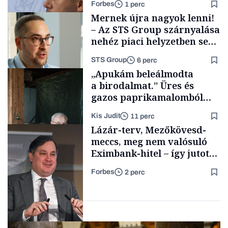
Forbes
1 perc
Mernek újra nagyok lenni!
– Az STS Group szárnyalása
nehéz piaci helyzetben sem
lassult
STS Group
6 perc
Energia
„Apukám beleálmodta
a birodalmat.” Üres és
gazos paprikamalomból
lett az igazi családi
Kis Judit
11 perc
fűszersztori
Támogatói tartalom
Lázár-terv, Mezőkövesd-
meccs, meg nem valósuló
Eximbank-hitel – így jutott
el a bezárásig a 70 éves
Forbes
2 perc
téglagyár
Családi
vállalkozások