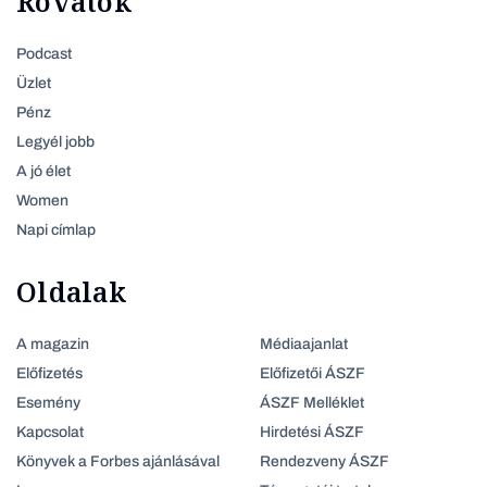
Rovatok
Podcast
Üzlet
Pénz
Legyél jobb
A jó élet
Women
Napi címlap
Oldalak
A magazin
Médiaajanlat
Előfizetés
Előfizetői ÁSZF
Esemény
ÁSZF Melléklet
Kapcsolat
Hirdetési ÁSZF
Könyvek a Forbes ajánlásával
Rendezveny ÁSZF