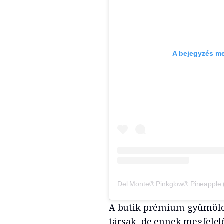
A bejegyzés m
A butik prémium gyümölc
társak, de ennek megfelel