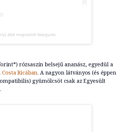
erry) által megosztott bejegyzés
forint*) rózsaszín belsejű ananász, egyedül a
 Costa Ricában
. A nagyon látványos (és éppen
kompatibilis) gyümölcsöt csak az Egyesült
.