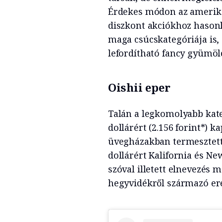
Érdekes módon az amerika
diszkont akciókhoz hason
maga csúcskategóriája is
lefordítható fancy gyümöl
Oishii eper
Talán a legkomolyabb kat
dollárért (2.156 forint*) 
üvegházakban termesztett 
dollárért Kalifornia és N
szóval illetett elnevezés 
hegyvidékről származó ere