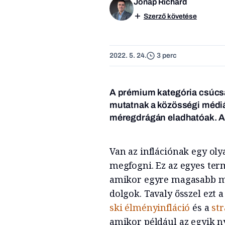
Jónap Richárd
Szerző követése
2022. 5. 24.
3 perc
A prémium kategória csúcsát
mutatnak a közösségi médi
méregdrágán eladhatóak. A
Van az inflációnak egy oly
megfogni. Ez az egyes ter
amikor egyre magasabb mi
dolgok. Tavaly ősszel ezt
ski élményinfláció
és a
str
amikor például az egyik n