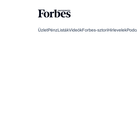
Üzlet
Pénz
Listák
Videók
Forbes-sztori
Hírlevelek
Podc