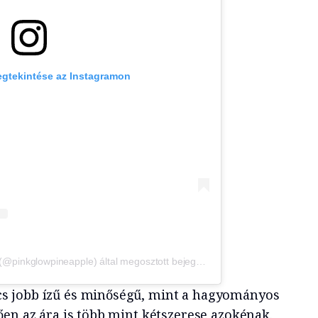
egtekintése az Instagramon
Del Monte® Pinkglow® Pineapple (@pinkglowpineapple) által megosztott bejegyzés
s jobb ízű és minőségű, mint a hagyományos
ően az ára is több mint kétszerese azokénak.