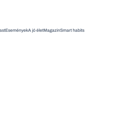
ast
Események
A jó élet
Magazin
Smart habits
Vagy fedezze fel a következő témákat
Üzlet
Pénz
Zöld
Legyél jobb!