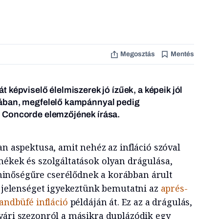
Megosztás
Mentés
 képviselő élelmiszerek jó ízűek, a képeik jól
ában, megfelelő kampánnyal pedig
 Concorde elemzőjének írása
.
an aspektusa, amit nehéz az infláció szóval
mékek és szolgáltatások olyan drágulása,
nőségűre cserélődnek a korábban árult
 a jelenséget igyekeztünk bemutatni az
aprés-
andbüfé infláció
példáján át. Ez az a drágulás,
yári szezonról a másikra duplázódik egy