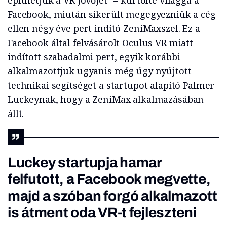
építhetjük a VR jövőjét” – kürtölte világgá a
Facebook, miután sikerült megegyezniük a cég
ellen négy éve pert indító ZeniMaxszel. Ez a
Facebook által felvásárolt Oculus VR miatt
indított szabadalmi pert, egyik korábbi
alkalmazottjuk ugyanis még úgy nyújtott
technikai segítséget a startupot alapító Palmer
Luckeynak, hogy a ZeniMax alkalmazásában
állt.
Luckey startupja hamar
felfutott, a Facebook megvette,
majd a szóban forgó alkalmazott
is átment oda VR-t fejleszteni