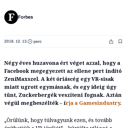
Forbes
2018. 12. 13.
perc
Négy éves huzavona ért véget azzal, hogy a
Facebook megegyezett az ellene pert indító
ZeniMaxszel. A két óriáscég egy VR-sisak
miatt ugrott egymásnak, és egy ideig úgy
tűnt, Zuckerbergék veszíteni fognak. Aztán
végül megbeszélték – í
rja a Gamesindustry
.
„Örülünk, hogy túlvagyunk ezen, és tovább