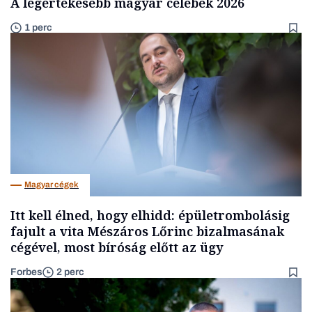
A legértékesebb magyar celebek 2026
1 perc
Magyar cégek
Itt kell élned, hogy elhidd: épületrombolásig
fajult a vita Mészáros Lőrinc bizalmasának
cégével, most bíróság előtt az ügy
Forbes
2 perc