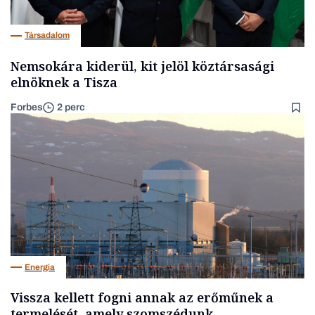
Társadalom
Nemsokára kiderül, kit jelöl köztársasági
elnöknek a Tisza
Forbes
2 perc
Energia
Vissza kellett fogni annak az erőműnek a
termelését, amely szomszédunk