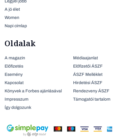
Legyél jobb
A jó élet
Women
Napi címlap
Oldalak
A magazin
Médiaajanlat
Előfizetés
Előfizetői ÁSZF
Esemény
ÁSZF Melléklet
Kapcsolat
Hirdetési ÁSZF
Könyvek a Forbes ajánlásával
Rendezveny ÁSZF
Impresszum
Támogatói tartalom
Így dolgozunk