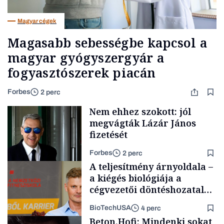
Magyar cégek
Magasabb sebességbe kapcsol a
magyar gyógyszergyár a
fogyasztószerek piacán
Forbes
2 perc
Nem ehhez szokott: jól
megvágták Lázár János
fizetését
Forbes
2 perc
A teljesítmény árnyoldala –
a kiégés biológiája a
cégvezetői döntéshozatal
mögött
BioTechUSA
4 perc
Politika
Beton.Hofi: Mindenki sokat