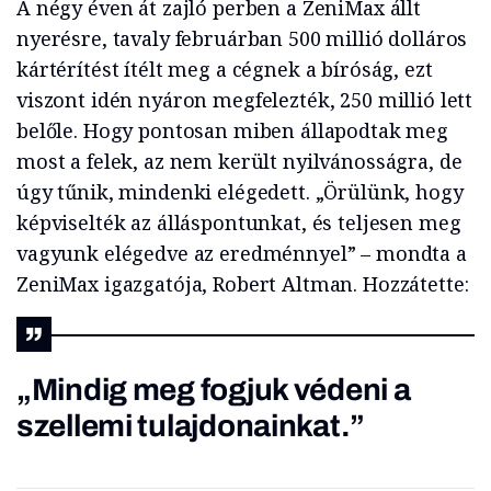
A négy éven át zajló perben a ZeniMax állt
nyerésre, tavaly februárban 500 millió dolláros
kártérítést ítélt meg a cégnek a bíróság, ezt
viszont idén nyáron megfelezték, 250 millió lett
belőle. Hogy pontosan miben állapodtak meg
most a felek, az nem került nyilvánosságra, de
úgy tűnik, mindenki elégedett. „Örülünk, hogy
képviselték az álláspontunkat, és teljesen meg
vagyunk elégedve az eredménnyel” – mondta a
ZeniMax igazgatója, Robert Altman. Hozzátette:
„Mindig meg fogjuk védeni a
szellemi tulajdonainkat.”