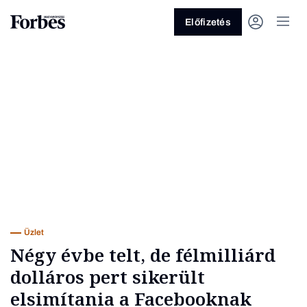
Előfizetés
Vagy fedezze fel a következő
témákat
Üzlet
Pénz
Zöld
Legyél jobb!
Üzlet
Négy évbe telt, de félmilliárd
dolláros pert sikerült
elsimítania a Facebooknak