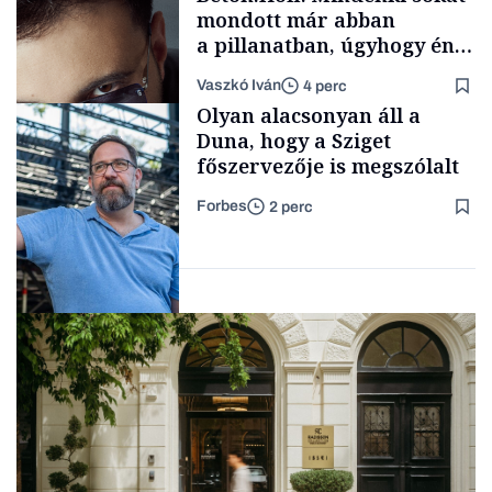
mondott már abban
a pillanatban, úgyhogy én
a legsarkosabb
Vaszkó Iván
4 perc
gondolataimat akartam
Content Lab HUB
Olyan alacsonyan áll a
kimondani
Duna, hogy a Sziget
főszervezője is megszólalt
Forbes
2 perc
Forbes-sztori
Társadalom