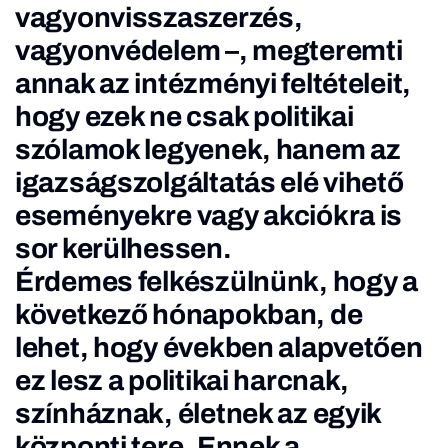
vagyonvisszaszerzés,
vagyonvédelem –, megteremti
annak az intézményi feltételeit,
hogy ezek ne csak politikai
szólamok legyenek, hanem az
igazságszolgáltatás elé vihető
eseményekre vagy akciókra is
sor kerülhessen.
Érdemes felkészülnünk, hogy a
következő hónapokban, de
lehet, hogy években alapvetően
ez lesz a politikai harcnak,
színháznak, életnek az egyik
központi tere. Ennek a