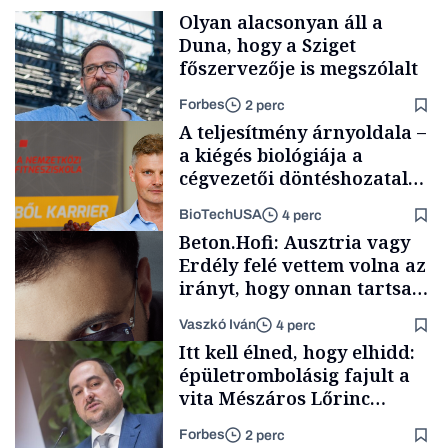
Olyan alacsonyan áll a
Duna, hogy a Sziget
főszervezője is megszólalt
Forbes
2 perc
A teljesítmény árnyoldala –
a kiégés biológiája a
cégvezetői döntéshozatal
mögött
BioTechUSA
4 perc
Társadalom
Beton.Hofi: Ausztria vagy
Erdély felé vettem volna az
irányt, hogy onnan tartsam
lélegeztetőgépen a magyar
Vaszkó Iván
4 perc
zenét
Content Lab HUB
Itt kell élned, hogy elhidd:
épületrombolásig fajult a
vita Mészáros Lőrinc
bizalmasának cégével, most
Forbes
2 perc
bíróság előtt az ügy