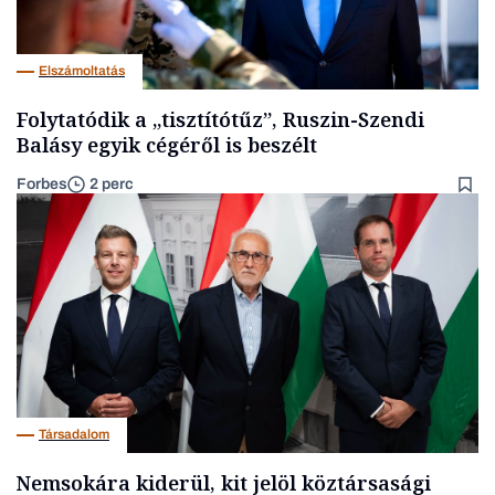
Elszámoltatás
Folytatódik a „tisztítótűz”, Ruszin-Szendi
Balásy egyik cégéről is beszélt
Forbes
2 perc
Társadalom
Nemsokára kiderül, kit jelöl köztársasági