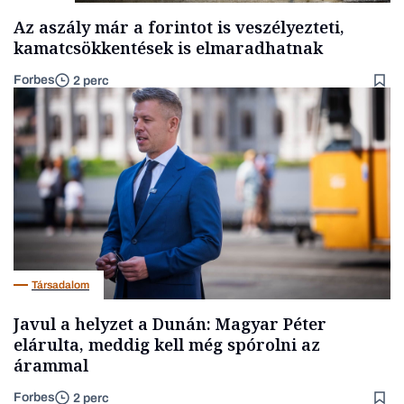
Az aszály már a forintot is veszélyezteti,
kamatcsökkentések is elmaradhatnak
Forbes
2 perc
Társadalom
Javul a helyzet a Dunán: Magyar Péter
elárulta, meddig kell még spórolni az
árammal
Forbes
2 perc