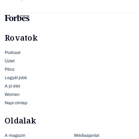
Rovatok
Podcast
Üzlet
Pénz
Legyél jobb
A jó élet
Women
Napi címlap
Oldalak
A magazin
Médiaajanlat