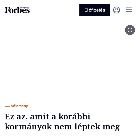
Előfizetés
Fot
Vagy fedezze fel a következő
témákat
Üzlet
Pénz
Zöld
Legyél jobb!
Vélemény
Ez az, amit a korábbi
kormányok nem léptek meg