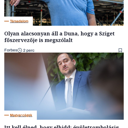
Társadalom
Olyan alacsonyan áll a Duna, hogy a Sziget
főszervezője is megszólalt
Forbes
2 perc
Magyar cégek
Itt kell élned, hogy elhidd: épületrombolásig