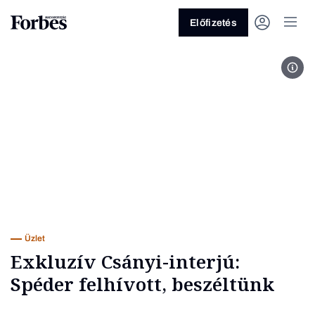
Előfizetés
The 
Vagy fedezze fel a következő
témákat
Üzlet
Pénz
Zöld
Legyél jobb!
Üzlet
Exkluzív Csányi-interjú:
Spéder felhívott, beszéltünk