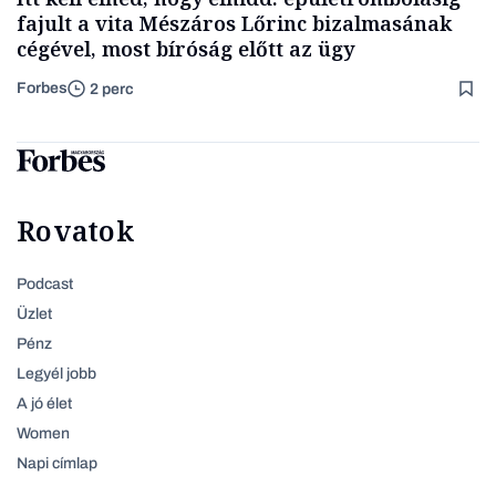
fajult a vita Mészáros Lőrinc bizalmasának
cégével, most bíróság előtt az ügy
Forbes
2 perc
Rovatok
Podcast
Üzlet
Pénz
Legyél jobb
A jó élet
Women
Napi címlap