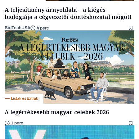
A teljesítmény árnyoldala – a kiégés
biológiája a cégvezetői döntéshozatal mögött
BioTechUSA
4 perc
Listák és Extrák
A legértékesebb magyar celebek 2026
1 perc