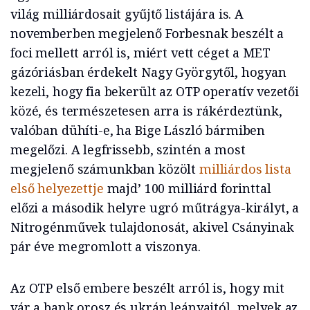
világ milliárdosait gyűjtő listájára is. A
novemberben megjelenő Forbesnak beszélt a
foci mellett arról is, miért vett céget a MET
gázóriásban érdekelt Nagy Györgytől, hogyan
kezeli, hogy fia bekerült az OTP operatív vezetői
közé, és természetesen arra is rákérdeztünk,
valóban dühíti-e, ha Bige László bármiben
megelőzi. A legfrissebb, szintén a most
megjelenő számunkban közölt
milliárdos lista
első helyezettje
majd’ 100 milliárd forinttal
előzi a második helyre ugró műtrágya-királyt, a
Nitrogénművek tulajdonosát, akivel Csányinak
pár éve megromlott a viszonya.
Az OTP első embere beszélt arról is, hogy mit
vár a bank orosz és ukrán leányaitól, melyek az