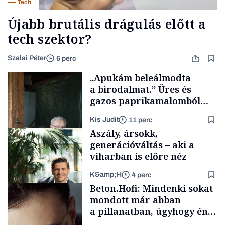
Tech
Újabb brutális drágulás előtt a
tech szektor?
Szalai Péter
6 perc
„Apukám beleálmodta
a birodalmat.” Üres és
gazos paprikamalomból
lett az igazi családi
Kis Judit
11 perc
fűszersztori
Aszály, ársokk,
generációváltás – aki a
viharban is előre néz
K&amp;H
4 perc
Családi
Beton.Hofi: Mindenki sokat
vállalkozások
mondott már abban
a pillanatban, úgyhogy én
a legsarkosabb