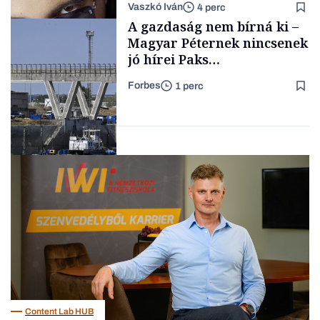
Vaszkó Iván
4 perc
gondolataimat akartam
TÁMOGATÓI
A gazdaság nem bírná ki –
TARTALOM
kimondani
Magyar Péternek nincsenek
jó hírei Paks
újraindításáról
Forbes
1 perc
Forbes-sztori
Energia
Content Lab HUB