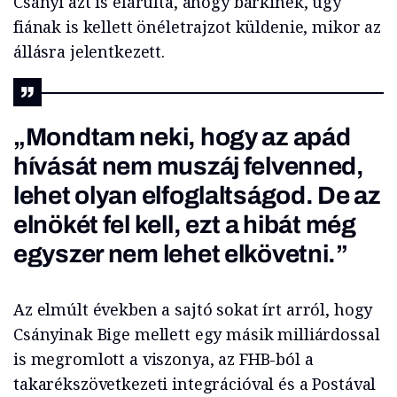
Csányi azt is elárulta, ahogy bárkinek, úgy
fiának is kellett önéletrajzot küldenie, mikor az
állásra jelentkezett.
„Mondtam neki, hogy az apád
hívását nem muszáj felvenned,
lehet olyan elfoglaltságod. De az
elnökét fel kell, ezt a hibát még
egyszer nem lehet elkövetni.”
Az elmúlt években a sajtó sokat írt arról, hogy
Csányinak Bige mellett egy másik milliárdossal
is megromlott a viszonya, az FHB-ból a
takarékszövetkezeti integrációval és a Postával