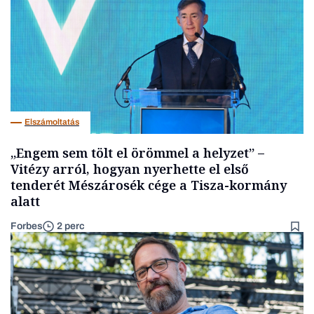
Elszámoltatás
„Engem sem tölt el örömmel a helyzet” –
Vitézy arról, hogyan nyerhette el első
tenderét Mészárosék cége a Tisza-kormány
alatt
Forbes
2 perc