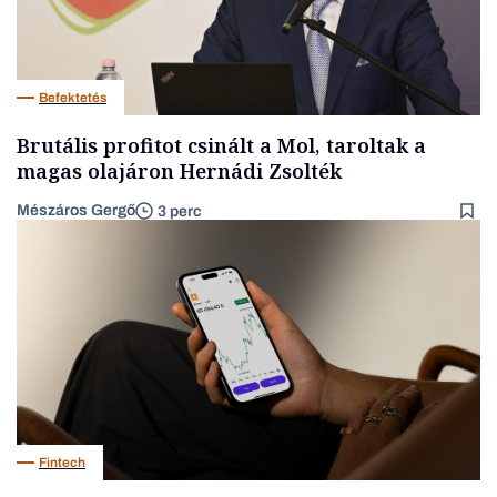
Befektetés
Brutális profitot csinált a Mol, taroltak a
magas olajáron Hernádi Zsolték
Mészáros Gergő
3 perc
Fintech