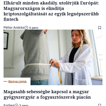
Elhárult minden akadály, utolérjük Európát:
Magyarországon is elindítja
kriptoszolgáltatását az egyik legnépszerűbb
fintech
Péller András
4 perc
Magyar cégek
Magasabb sebességbe kapcsol a magyar
gyógyszergyár a fogyasztószerek piacán
Forbes
2 perc