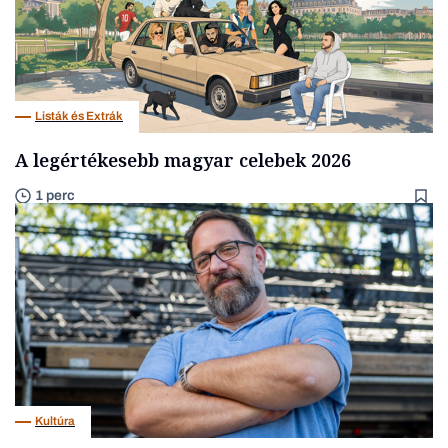
Listák és Extrák
A legértékesebb magyar celebek 2026
1 perc
Kultúra