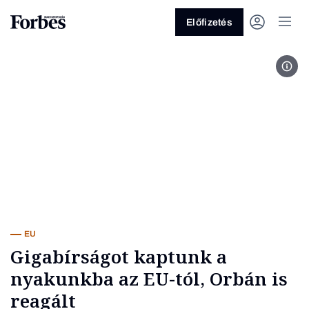
Előfizetés
Brüs
Vagy fedezze fel a következő
témákat
Üzlet
Pénz
Zöld
Legyél jobb!
EU
Gigabírságot kaptunk a
nyakunkba az EU-tól, Orbán is
reagált