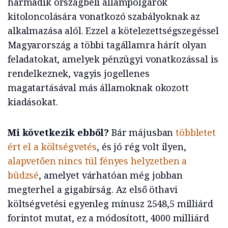
harmadik országbeli állampolgárok
kitoloncolására vonatkozó szabályoknak az
alkalmazása alól. Ezzel a kötelezettségszegéssel
Magyarország a többi tagállamra hárít olyan
feladatokat, amelyek pénzügyi vonatkozással is
rendelkeznek, vagyis jogellenes
magatartásával más államoknak okozott
kiadásokat.
Mi következik ebből?
Bár májusban
többletet
ért el a költségvetés
, és jó rég volt ilyen,
alapvetően nincs túl fényes helyzetben a
büdzsé
, amelyet várhatóan még jobban
megterhel a gigabírság. Az első öthavi
költségvetési egyenleg mínusz 2548,5 milliárd
forintot mutat, ez a módosított, 4000 milliárd