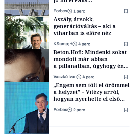
jó hírei Paks
újraindításáról
Forbes
1 perc
Aszály, ársokk,
generációváltás – aki a
viharban is előre néz
K&amp;H
4 perc
Energia
Beton.Hofi: Mindenki sokat
mondott már abban
a pillanatban, úgyhogy én
a legsarkosabb
Vaszkó Iván
4 perc
gondolataimat akartam
TÁMOGATÓI
„Engem sem tölt el örömmel
TARTALOM
kimondani
a helyzet” – Vitézy arról,
hogyan nyerhette el első
tenderét Mészárosék cége a
Forbes
2 perc
Tisza-kormány alatt
Forbes-sztori