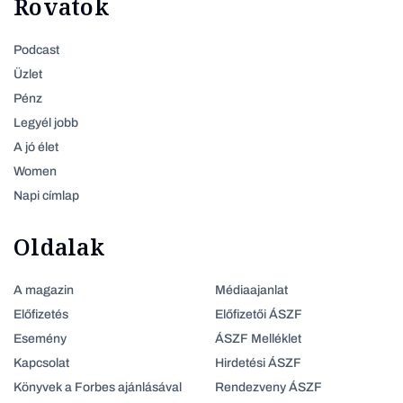
Rovatok
Podcast
Üzlet
Pénz
Legyél jobb
A jó élet
Women
Napi címlap
Oldalak
A magazin
Médiaajanlat
Előfizetés
Előfizetői ÁSZF
Esemény
ÁSZF Melléklet
Kapcsolat
Hirdetési ÁSZF
Könyvek a Forbes ajánlásával
Rendezveny ÁSZF