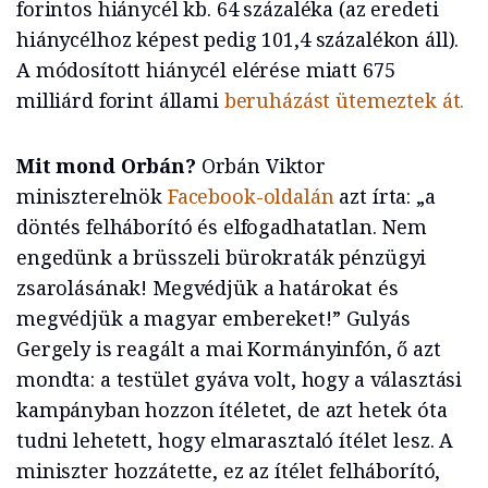
forintos hiánycél kb. 64 százaléka (az eredeti
hiánycélhoz képest pedig 101,4 százalékon áll).
A módosított hiánycél elérése miatt 675
milliárd forint állami
beruházást ütemeztek át.
Mit mond Orbán?
Orbán Viktor
miniszterelnök
Facebook-oldalán
azt írta: „a
döntés felháborító és elfogadhatatlan. Nem
engedünk a brüsszeli bürokraták pénzügyi
zsarolásának! Megvédjük a határokat és
megvédjük a magyar embereket!” Gulyás
Gergely is reagált a mai Kormányinfón, ő azt
mondta: a testület gyáva volt, hogy a választási
kampányban hozzon ítéletet, de azt hetek óta
tudni lehetett, hogy elmarasztaló ítélet lesz. A
miniszter hozzátette, ez az ítélet felháborító,