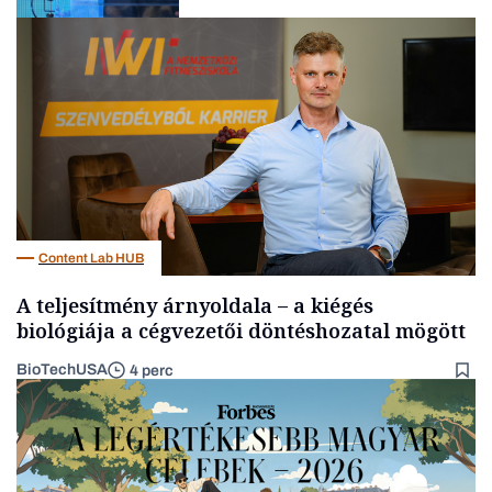
Elszámoltatás
Content Lab HUB
A teljesítmény árnyoldala – a kiégés
biológiája a cégvezetői döntéshozatal mögött
BioTechUSA
4 perc