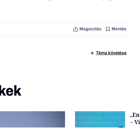
Megosztás
Mentés
Téma követése
kek
„En
– V
ten
kor