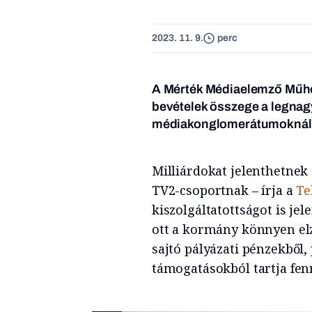
2023. 11. 9.
perc
A Mérték Médiaelemző Műhe
bevételek összege a legnag
médiakonglomerátumoknál
Milliárdokat jelenthetnek
TV2-csoportnak – írja a
Te
kiszolgáltatottságot is jel
ott a kormány könnyen elz
sajtó pályázati pénzekből, 
támogatásokból tartja fen