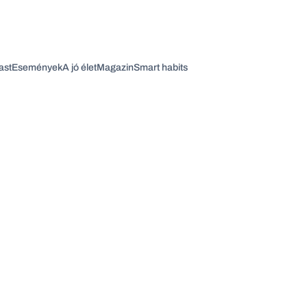
ast
Események
A jó élet
Magazin
Smart habits
Vagy fedezze fel a következő témákat
Üzlet
Pénz
Zöld
Legyél jobb!