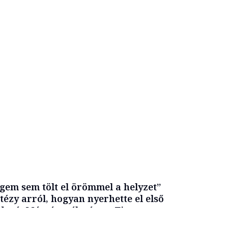
gem sem tölt el örömmel a helyzet”
itézy arról, hogyan nyerhette el első
derét Mészárosék cége a Tisza-
mány alatt