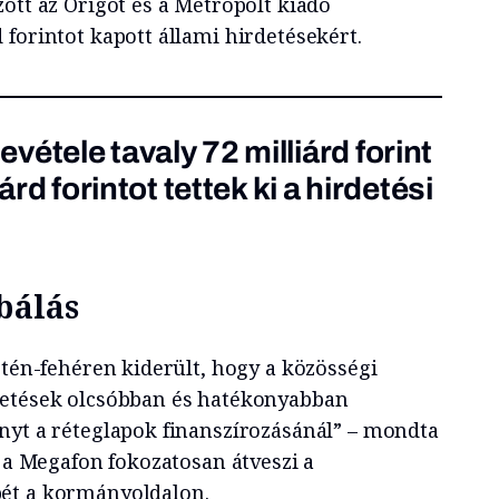
ött az Origot és a Metropolt kiadó
forintot kapott állami hirdetésekért.
étele tavaly 72 milliárd forint
árd forintot tettek ki a hirdetési
bálás
etén-fehéren kiderült, hogy a közösségi
detések olcsóbban és hatékonyabban
nyt a réteglapok finanszírozásánál” – mondta
y a Megafon fokozatosan átveszi a
ét a kormányoldalon.