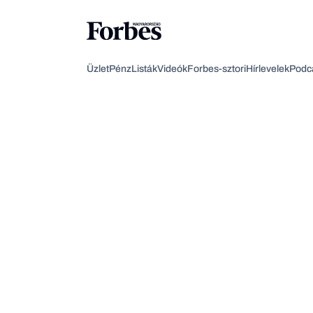
Üzlet
Pénz
Listák
Videók
Forbes-sztori
Hírlevelek
Podc