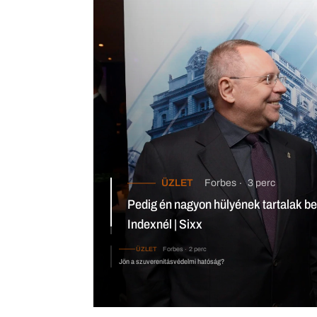
ÜZLET
Forbes
3 perc
Pedig én nagyon hülyének tartalak benneteket – mondta Spéder a
újságíróinak az Indexnél | Sixx
ÜZLET
Forbes
2 perc
Jön a szuverenitásvédelmi hatóság?