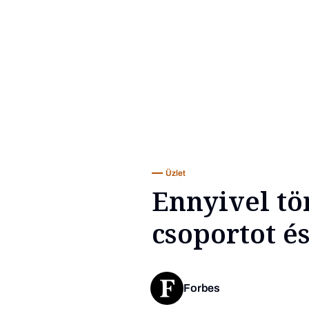
Üzlet
Ennyivel tö
csoportot é
Forbes