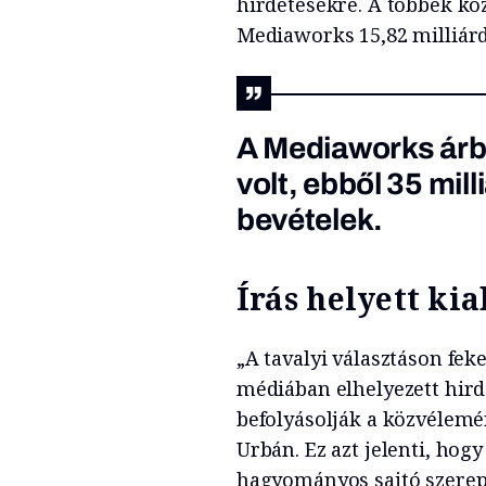
hirdetésekre. A többek köz
Mediaworks 15,82 milliárd 
A Mediaworks árbev
volt, ebből 35 milli
bevételek.
Írás helyett kia
„A tavalyi választáson fek
médiában elhelyezett hir
befolyásolják a közvélemé
Urbán. Ez azt jelenti, hog
hagyományos sajtó szerep