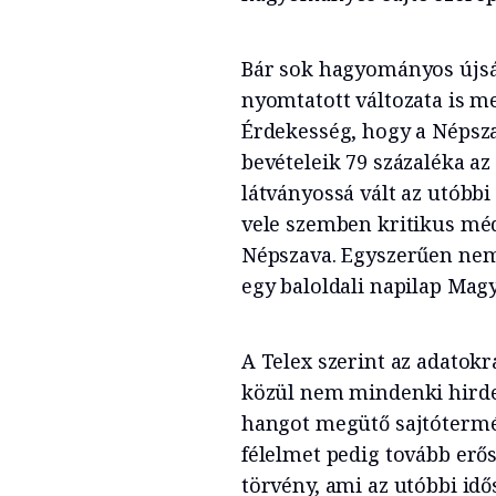
Bár sok hagyományos újság
nyomtatott változata is me
Érdekesség, hogy a Népszav
bevételeik 79 százaléka az
látványossá vált az utóbbi
vele szemben kritikus méd
Népszava. Egyszerűen ne
egy baloldali napilap Ma
A Telex szerint az adatokra
közül nem mindenki hirde
hangot megütő sajtótermé
félelmet pedig tovább erő
törvény, ami az utóbbi id