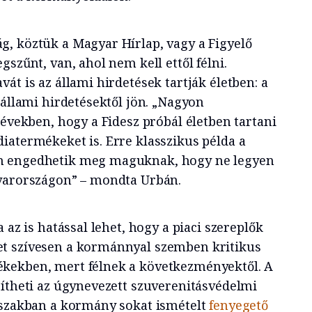
, köztük a Magyar Hírlap, vagy a Figyelő
gszűnt, van, ahol nem kell ettől félni.
át is az állami hirdetések tartják életben: a
 állami hirdetésektől jön. „Nagyon
 években, hogy a Fidesz próbál életben tartani
iatermékeket is. Erre klasszikus példa a
m engedhetik meg maguknak, hogy ne legyen
gyarországon” – mondta Urbán.
 az is hatással lehet, hogy a piaci szereplők
t szívesen a kormánnyal szemben kritikus
kekben, mert félnek a következményektől. A
sítheti az úgynevezett szuverenitásvédelmi
őszakban a kormány sokat ismételt
fenyegető