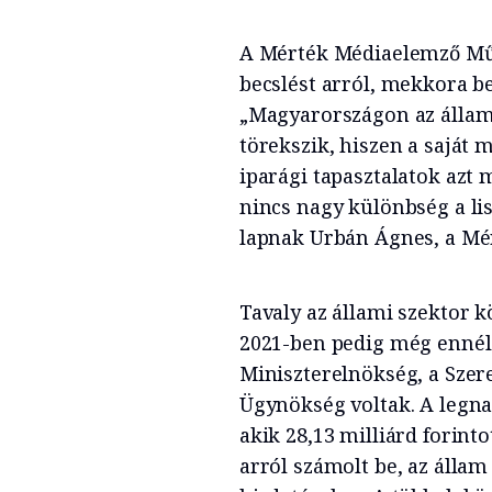
A Mérték Médiaelemző Műhe
becslést arról, mekkora be
„Magyarországon az állam 
törekszik, hiszen a saját m
iparági tapasztalatok azt
nincs nagy különbség a lis
lapnak Urbán Ágnes, a Mér
Tavaly az állami szektor kö
2021-ben pedig még ennél 
Miniszterelnökség, a Szere
Ügynökség voltak. A legn
akik 28,13 milliárd forint
arról számolt be, az állam 