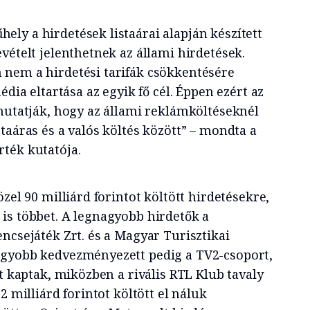
ly a hirdetések listaárai alapján készített
vételt jelenthetnek az állami hirdetések.
nem a hirdetési tarifák csökkentésére
édia eltartása az egyik fő cél. Éppen ezért az
 mutatják, hogy az állami reklámköltéseknél
taáras és a valós költés között” – mondta a
ték kutatója.
zel 90 milliárd forintot költött hirdetésekre,
is többet. A legnagyobb hirdetők a
ncsejáték Zrt. és a Magyar Turisztikai
agyobb kedvezményezett pedig a TV2-csoport,
ot kaptak, miközben a rivális RTL Klub tavaly
2 milliárd forintot költött el náluk