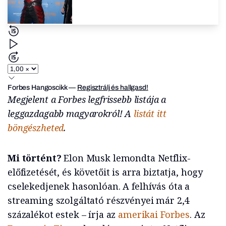
Forbes Hangoscikk
—
Regisztrálj és hallgasd!
Megjelent a Forbes legfrissebb listája a
leggazdagabb magyarokról! A
listát itt
böngészheted
.
Mi történt?
Elon Musk lemondta Netflix-
előfizetését, és követőit is arra biztatja, hogy
cselekedjenek hasonlóan. A felhívás óta a
streaming szolgáltató részvényei már 2,4
százalékot estek – írja az
amerikai Forbes
. Az