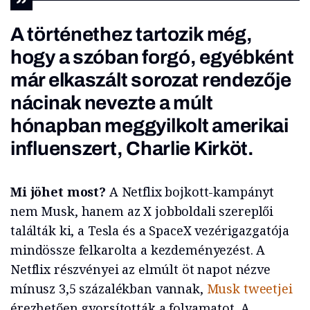
A történethez tartozik még,
hogy a szóban forgó, egyébként
már elkaszált sorozat rendezője
nácinak nevezte a múlt
hónapban meggyilkolt amerikai
influenszert, Charlie Kirköt.
Mi jöhet most?
A Netflix bojkott-kampányt
nem Musk, hanem az X jobboldali szereplői
találták ki, a Tesla és a SpaceX vezérigazgatója
mindössze felkarolta a kezdeményezést. A
Netflix részvényei az elmúlt öt napot nézve
mínusz 3,5 százalékban vannak,
Musk tweetjei
érezhetően gyorsították a folyamatot. A