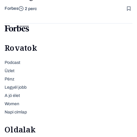
Forbes
2 perc
Rovatok
Podcast
Üzlet
Pénz
Legyél jobb
A jó élet
Women
Napi címlap
Oldalak