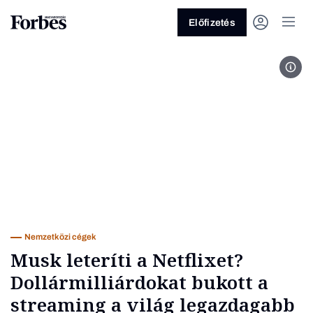
Előfizetés
MTI/
Vagy fedezze fel a következő
témákat
Üzlet
Pénz
Zöld
Legyél jobb!
Nemzetközi cégek
Musk leteríti a Netflixet?
Dollármilliárdokat bukott a
streaming a világ legazdagabb