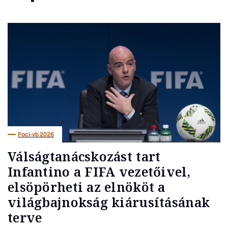
Foci-vb 2026
Válságtanácskozást tart
Infantino a FIFA vezetőivel,
elsöpörheti az elnököt a
világbajnokság kiárusításának
terve