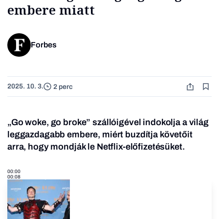
embere miatt
Forbes
2025. 10. 3.
2 perc
„Go woke, go broke” szállóigével indokolja a világ
leggazdagabb embere, miért buzdítja követőit
arra, hogy mondják le Netflix-előfizetésüket.
00:00
00:08