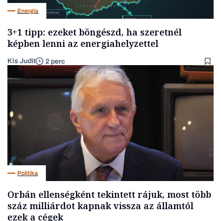
Energia
3+1 tipp: ezeket böngészd, ha szeretnél
képben lenni az energiahelyzettel
Kis Judit
2 perc
Politika
Orbán ellenségként tekintett rájuk, most több
száz milliárdot kapnak vissza az államtól
ezek a cégek