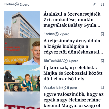
Forbes
2 perc
Átalakul a Szerencsejáték
Zrt. működése, miután
megváltak Balásy Gyula
cégétől
Forbes
2 perc
A teljesítmény árnyoldala –
a kiégés biológiája a
cégvezetői döntéshozatal
mögött
BioTechUSA
4 perc
Társadalom
Új korszak, új celeblista:
Majka és Szoboszlai között
dőlt el az első hely
Vaszkó Iván
5 perc
Content Lab HUB
Egyre valószínűbb, hogy az
egyik nagy élelmiszerlánc
kivonul Magyarországról