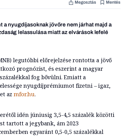
Megosztás
Mentés
nt a nyugdíjasoknak jövőre nem járhat majd a
daság lelassulása miatt az elvárások lefelé
B) legutóbbi előrejelzése rontotta a jövő
kozó prognózist, és eszerint a magyar
százalékkal fog bővülni. Emiatt a
lessége nyugdíjprémiumot fizetni – igaz,
tet az
mfor.hu
.
rétől idén júniusig 3,5-4,5 százalék közötti
st tartott a jegybank, ám 2023
emberben egyaránt 0,5-0,5 százalékkal