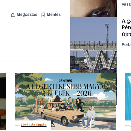
aka
Vasz
Megosztás
Mentés
TÁMOGATÓI
A g
TARTALOM
Pét
újr
Forb
Forbes-sztori
Energia
Listák és Extrák