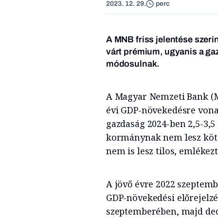
2023. 12. 29.
perc
A MNB friss jelentése szeri
várt prémium, ugyanis a gaz
módosulnak.
A Magyar Nemzeti Bank (MN
évi GDP-növekedésre vonat
gazdaság 2024-ben 2,5-3,5 
kormánynak nem lesz köte
nem is lesz tilos, emlékez
A jövő évre 2022 szeptembe
GDP-növekedési előrejelzé
szeptemberében, majd dec