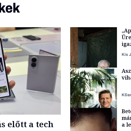
kek
„Ap
Üre
iga
Kis J
Asz
vih
K&a
Bet
Családi vállalkozások
már
 előtt a tech
a l