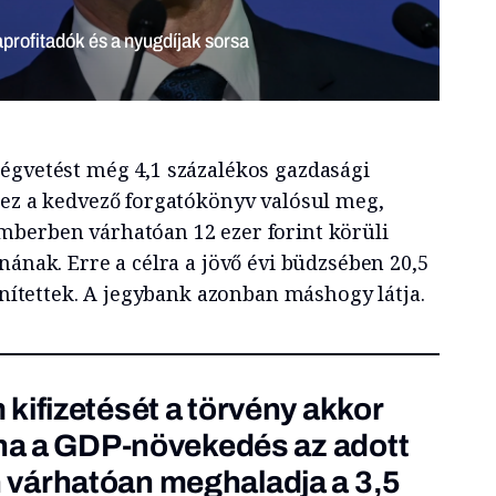
a
égvetést még 4,1 százalékos gazdasági
 ez a kedvező forgatókönyv valósul meg,
mberben várhatóan 12 ezer forint körüli
nának. Erre a célra a jövő évi büdzsében 20,5
lönítettek. A jegybank azonban máshogy látja.
kifizetését a törvény akkor
 ha a GDP-növekedés az adott
várhatóan meghaladja a 3,5