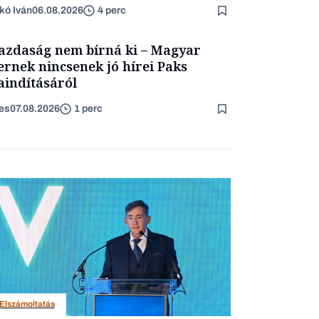
rtam kimondani
kó Iván
06.08.2026
4 perc
azdaság nem bírná ki – Magyar
ernek nincsenek jó hírei Paks
aindításáról
es
07.08.2026
1 perc
Elszámoltatás