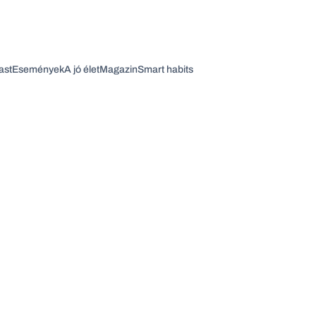
ast
Események
A jó élet
Magazin
Smart habits
Vagy fedezze fel a következő témákat
Üzlet
Pénz
Zöld
Legyél jobb!