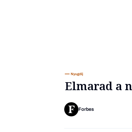
Nyugdíj
Elmarad a 
Forbes