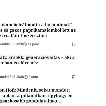
ukám beleálmodta a birodalmat.”
s és gazos paprikamalomból lett az
zi családi fűszersztori
udit
08.08.2026
11 perc
ály, ársokk, generációváltás – aki a
arban is előre néz
mp;H
07.08.2026
4 perc
on.Hofi: Mindenki sokat mondott
 abban a pillanatban, úgyhogy én
egsarkosabb gondolataimat