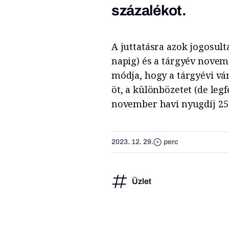
százalékot.
A juttatásra azok jogosult
napig) és a tárgyév novem
módja, hogy a tárgyévi vá
öt, a különbözetet (de legf
november havi nyugdíj 25 s
2023. 12. 29.
perc
Üzlet