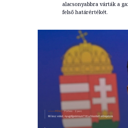
alacsonyabbra várták a g
felső határértékét.
PÉNZ
Forbes
2 perc
Mi lesz veled, nyugdíjprémium? Itt a fr