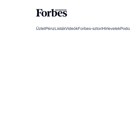
Üzlet
Pénz
Listák
Videók
Forbes-sztori
Hírlevelek
Podc