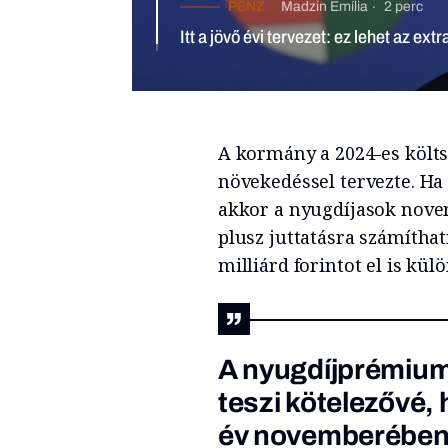
PÉNZ
Madzin Emília
2 perc
Itt a jövő évi tervezet: ez lehet az extraprofitadók és a nyugdíjak sors
A kormány a 2024-es költs
növekedéssel tervezte. Ha
akkor a nyugdíjasok nove
plusz juttatásra számíthat
milliárd forintot el is kü
A nyugdíjprémium 
teszi kötelezővé,
év novemberében 