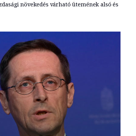
azdasági növekedés várható ütemének alsó és
issített előrejelzés