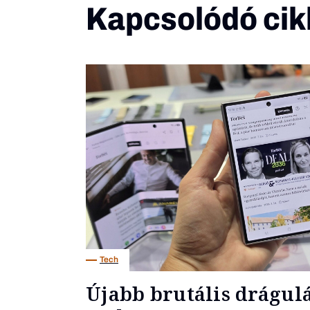
Kapcsolódó cik
Tech
Újabb brutális drágulás