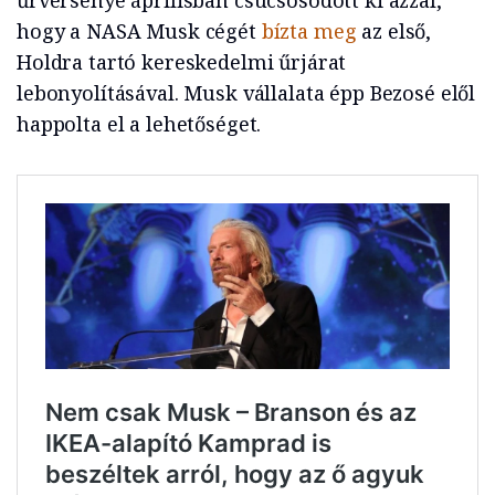
űrversenye áprilisban csúcsosodott ki azzal,
hogy a NASA Musk cégét
bízta meg
az első,
Holdra tartó kereskedelmi űrjárat
lebonyolításával. Musk vállalata épp Bezosé elől
happolta el a lehetőséget.