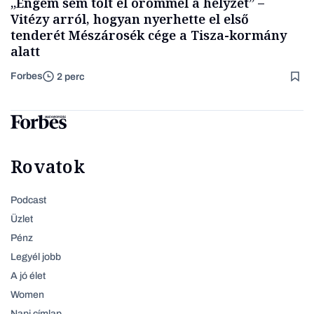
„Engem sem tölt el örömmel a helyzet” –
Vitézy arról, hogyan nyerhette el első
tenderét Mészárosék cége a Tisza-kormány
alatt
Forbes
2 perc
Rovatok
Podcast
Üzlet
Pénz
Legyél jobb
A jó élet
Women
Napi címlap