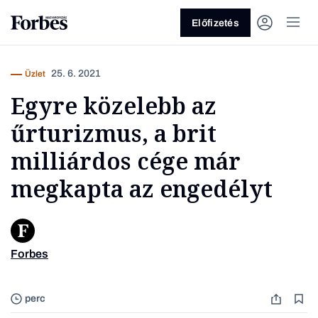
Előfizetés
25. 6. 2021
Üzlet
Egyre közelebb az
űrturizmus, a brit
milliárdos cége már
megkapta az engedélyt
Vagy fedezze fel a következő
témákat
Üzlet
Pénz
Zöld
Legyél jobb!
Forbes
Richard 
perc