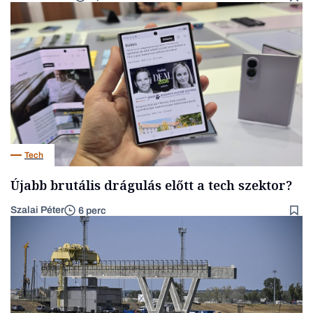
Tech
Újabb brutális drágulás előtt a tech szektor?
Szalai Péter
6 perc