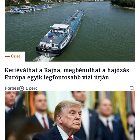
Üzlet
Kettéválhat a Rajna, megbénulhat a hajózás
Európa egyik legfontosabb vízi útján
Forbes
1 perc