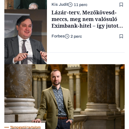
lett az igazi családi
Kis Judit
11 perc
fűszersztori
Támogatói tartalom
Lázár-terv, Mezőkövesd-
meccs, meg nem valósuló
Eximbank-hitel – így jutott
el a bezárásig a 70 éves
Forbes
2 perc
téglagyár
Családi
vállalkozások
Magyar cégek
Támogatói tartalom