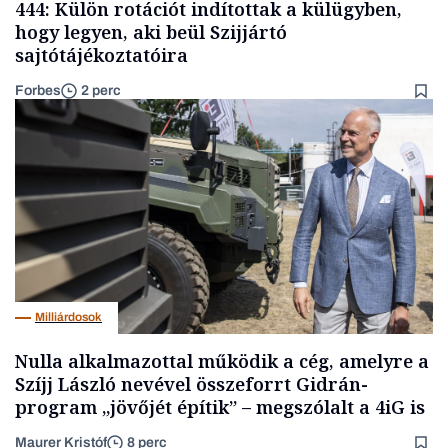
444: Külön rotációt indítottak a külügyben,
hogy legyen, aki beül Szijjártó
sajtótájékoztatóira
Forbes
2 perc
Milliárdosok
Nulla alkalmazottal működik a cég, amelyre a
Szíjj László nevével összeforrt Gidrán-
program „jövőjét építik” – megszólalt a 4iG is
Maurer Kristóf
8 perc