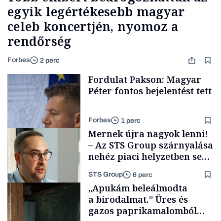
egyik legértékesebb magyar
celeb koncertjén, nyomoz a
rendőrség
Forbes
2 perc
Fordulat Pakson: Magyar
Péter fontos bejelentést tett
Forbes
1 perc
Mernek újra nagyok lenni!
– Az STS Group szárnyalása
nehéz piaci helyzetben sem
lassult
STS Group
6 perc
Energia
„Apukám beleálmodta
a birodalmat.” Üres és
gazos paprikamalomból