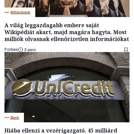
Milliárdosok
A világ leggazdagabb embere saját
Wikipédiát akart, majd magára hagyta. Most
milliók olvasnak ellenőrizetlen információkat
Forbes
2 perc
Bank
Hiába ellenzi a vezérigazgató, 45 milliárd