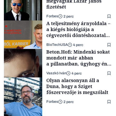
megvágták Lázár János
fizetését
Forbes
2 perc
A teljesítmény árnyoldala –
a kiégés biológiája a
cégvezetői döntéshozatal
mögött
BioTechUSA
4 perc
Politika
Beton.Hofi: Mindenki sokat
mondott már abban
a pillanatban, úgyhogy én
a legsarkosabb
Vaszkó Iván
4 perc
gondolataimat akartam
Content Lab HUB
Olyan alacsonyan áll a
kimondani
Duna, hogy a Sziget
főszervezője is megszólalt
Forbes
2 perc
Forbes-sztori