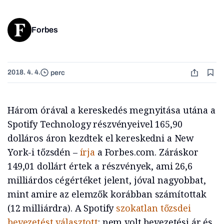
Forbes
2018. 4. 4.
perc
Három órával a kereskedés megnyitása utána a
Spotify Technology részvényeivel 165,90
dolláros áron kezdtek el kereskedni a New
York-i tőzsdén –
írja
a Forbes.com. Záráskor
149,01 dollárt értek a részvények, ami 26,6
milliárdos cégértéket jelent, jóval nagyobbat,
mint amire az elemzők korábban számítottak
(12 milliárdra). A Spotify
szokatlan tőzsdei
bevezetést választott
: nem volt bevezetési ár és