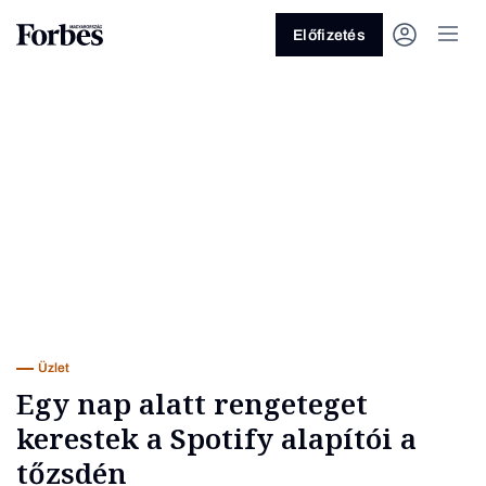
Előfizetés
Vagy fedezze fel a következő
témákat
Üzlet
Pénz
Zöld
Legyél jobb!
Üzlet
Egy nap alatt rengeteget
kerestek a Spotify alapítói a
tőzsdén