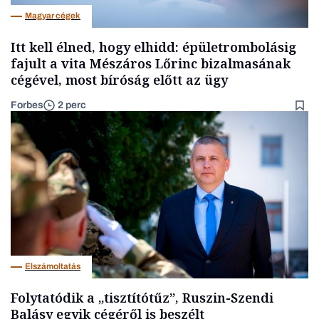
Magyar cégek
Itt kell élned, hogy elhidd: épületrombolásig
fajult a vita Mészáros Lőrinc bizalmasának
cégével, most bíróság előtt az ügy
Forbes
2 perc
Elszámoltatás
Folytatódik a „tisztítótűz”, Ruszin-Szendi
Balásy egyik cégéről is beszélt