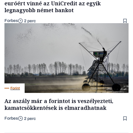
euróért vinné az UniCredit az egyik
legnagyobb német bankot
Forbes
2 perc
Forint
Az aszály már a forintot is veszélyezteti,
kamatcsökkentések is elmaradhatnak
Forbes
2 perc