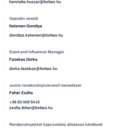
henrietta.huszar@forbes.hu
Operatív vezető
Kelemen Dorottya
dorottya.kelemen@forbes.hu
Event and Influencer Manager
Fazekas Dorka
dorka.fazekas@forbes.hu
Junior rendezvényszervező menedzser
Fehér Zsófia
+36 20 409 5415
zsofia.feher@forbes.hu
Rendezvényekkel kapcsolatos általános kérdések