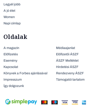
Legyél jobb
A jó élet
Women
Napi címlap
Oldalak
A magazin
Médiaajanlat
Előfizetés
Előfizetői ÁSZF
Esemény
ÁSZF Melléklet
Kapcsolat
Hirdetési ÁSZF
Könyvek a Forbes ajánlásával
Rendezveny ÁSZF
Impresszum
Támogatói tartalom
Így dolgozunk