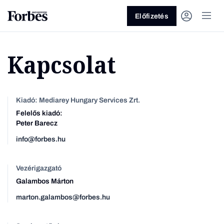
Előfizetés
Kapcsolat
Kiadó: Mediarey Hungary Services Zrt.
Felelős kiadó:
Peter Barecz
Vagy fedezze fel a következő
info@forbes.hu
témákat
Üzlet
Pénz
Zöld
Legyél jobb!
Vezérigazgató
Galambos Márton
marton.galambos@forbes.hu