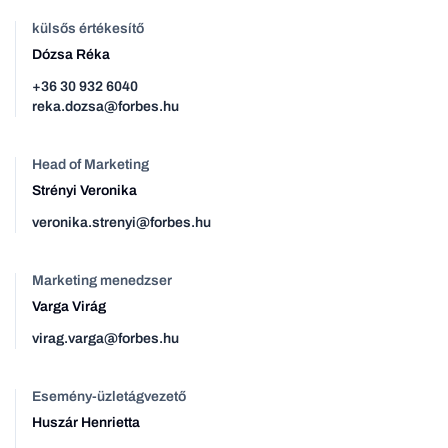
külsős értékesítő
Dózsa Réka
+36 30 932 6040
reka.dozsa@forbes.hu
Head of Marketing
Strényi Veronika
veronika.strenyi@forbes.hu
Marketing menedzser
Varga Virág
virag.varga@forbes.hu
Esemény-üzletágvezető
Huszár Henrietta