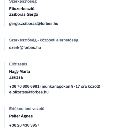
Szerkesztőség
Főszerkesztő:
Zsiborás Gergő
gergo.zsiboras@forbes.hu
Szerkesztőség - központi elérhetőség
szerk@forbes.hu
Előfizetés
Nagy Márta
Zsuzsa
+36 70 606 6991 (munkanapokon 9-17 óra között)
elofizetes@forbes.hu
Értékesítési vezető
Peller Ágnes
+36 20 430 3957