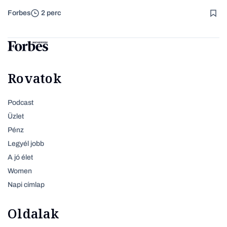
Forbes
2 perc
Rovatok
Podcast
Üzlet
Pénz
Legyél jobb
A jó élet
Women
Napi címlap
Oldalak