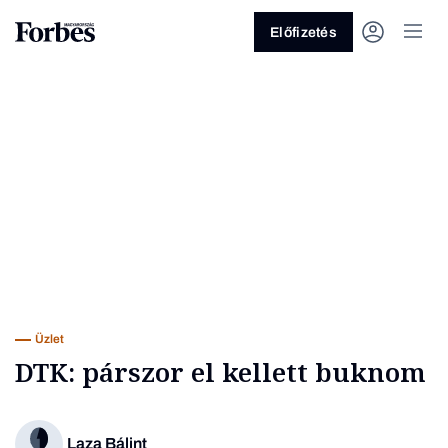
Előfizetés
Vagy fedezze fel a következő
témákat
Üzlet
Pénz
Zöld
Legyél jobb!
Üzlet
DTK: párszor el kellett buknom
Laza Bálint