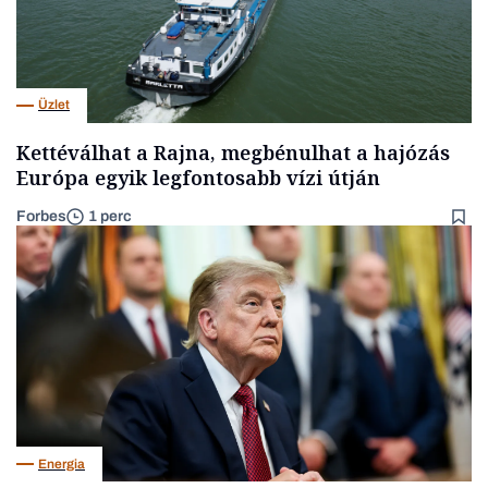
Üzlet
Kettéválhat a Rajna, megbénulhat a hajózás
Európa egyik legfontosabb vízi útján
Forbes
1 perc
Energia