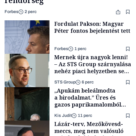
Forbes
2 perc
Fordulat Pakson: Magyar
Péter fontos bejelentést tett
Forbes
1 perc
Mernek újra nagyok lenni!
– Az STS Group szárnyalása
nehéz piaci helyzetben sem
lassult
STS Group
6 perc
Energia
„Apukám beleálmodta
a birodalmat.” Üres és
gazos paprikamalomból
lett az igazi családi
Kis Judit
11 perc
fűszersztori
Támogatói tartalom
Lázár-terv, Mezőkövesd-
meccs, meg nem valósuló