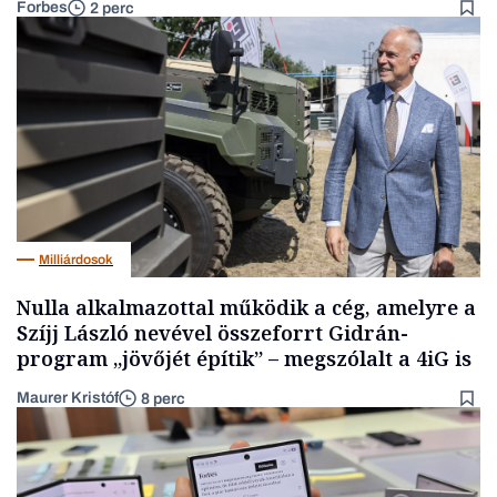
Forbes
2 perc
Milliárdosok
Nulla alkalmazottal működik a cég, amelyre a
Szíjj László nevével összeforrt Gidrán-
program „jövőjét építik” – megszólalt a 4iG is
Maurer Kristóf
8 perc