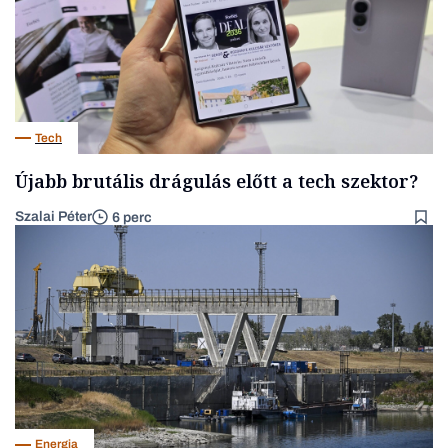
Tech
Újabb brutális drágulás előtt a tech szektor?
Szalai Péter
6 perc
Energia