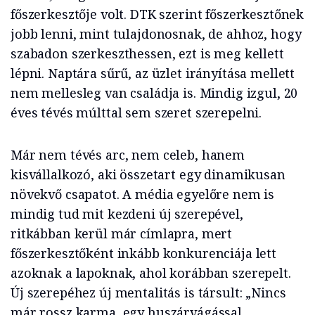
főszerkesztője volt. DTK szerint főszerkesztőnek
jobb lenni, mint tulajdonosnak, de ahhoz, hogy
szabadon szerkeszthessen, ezt is meg kellett
lépni. Naptára sűrű, az üzlet irányítása mellett
nem mellesleg van családja is. Mindig izgul, 20
éves tévés múlttal sem szeret szerepelni.
Már nem tévés arc, nem celeb, hanem
kisvállalkozó, aki összetart egy dinamikusan
növekvő csapatot. A média egyelőre nem is
mindig tud mit kezdeni új szerepével,
ritkábban kerül már címlapra, mert
főszerkesztőként inkább konkurenciája lett
azoknak a lapoknak, ahol korábban szerepelt.
Új szerepéhez új mentalitás is társult: „Nincs
már rossz karma, egy huszárvágással