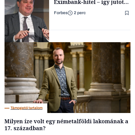
Eximbank-hitel – így jutott
el a bezárásig a 70 éves
Forbes
2 perc
téglagyár
Családi
vállalkozások
Magyar cégek
Támogatói tartalom
Milyen íze volt egy németalföldi lakomának a
17. században?