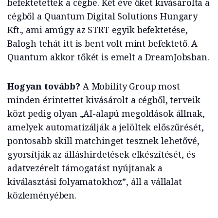
befektetettek a cégbe. Két éve őket kivásárolta a
cégből a Quantum Digital Solutions Hungary
Kft., ami amúgy az STRT egyik befektetése,
Balogh tehát itt is bent volt mint befektető. A
Quantum akkor tőkét is emelt a DreamJobsban.
Hogyan tovább?
A Mobility Group most
minden érintettet kivásárolt a cégből, terveik
közt pedig olyan „AI-alapú megoldások állnak,
amelyek automatizálják a jelöltek előszűrését,
pontosabb skill matchinget tesznek lehetővé,
gyorsítják az álláshirdetések elkészítését, és
adatvezérelt támogatást nyújtanak a
kiválasztási folyamatokhoz”, áll a vállalat
közleményében.