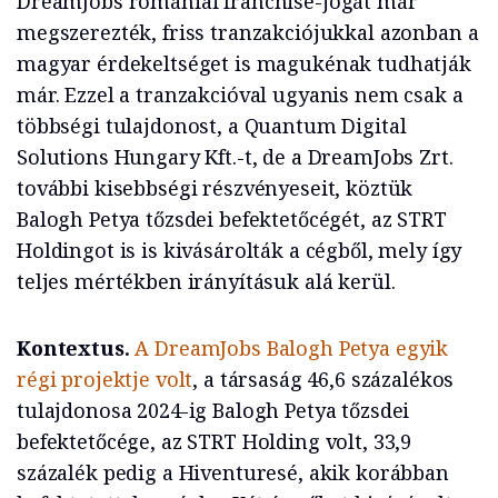
DreamJobs romániai franchise-jogát már
megszerezték, friss tranzakciójukkal azonban a
magyar érdekeltséget is magukénak tudhatják
már. Ezzel a tranzakcióval ugyanis nem csak a
többségi tulajdonost, a Quantum Digital
Solutions Hungary Kft.-t, de a DreamJobs Zrt.
további kisebbségi részvényeseit, köztük
Balogh Petya tőzsdei befektetőcégét, az STRT
Holdingot is is kivásárolták a cégből, mely így
teljes mértékben irányításuk alá kerül.
Kontextus.
A DreamJobs Balogh Petya egyik
régi projektje volt
, a társaság 46,6 százalékos
tulajdonosa 2024-ig Balogh Petya tőzsdei
befektetőcége, az STRT Holding volt, 33,9
százalék pedig a Hiventuresé, akik korábban