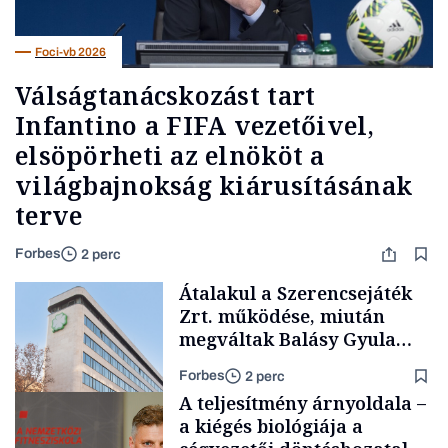
Foci-vb 2026
Válságtanácskozást tart
Infantino a FIFA vezetőivel,
elsöpörheti az elnököt a
világbajnokság kiárusításának
terve
Forbes
2 perc
Átalakul a Szerencsejáték
Zrt. működése, miután
megváltak Balásy Gyula
cégétől
Forbes
2 perc
A teljesítmény árnyoldala –
a kiégés biológiája a