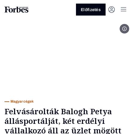
Előfizetés
Fotó
Vagy fedezze fel a következő
témákat
Üzlet
Pénz
Zöld
Legyél jobb!
Magyar cégek
Felvásárolták Balogh Petya
állásportálját, két erdélyi
vállalkozó áll az üzlet mögött