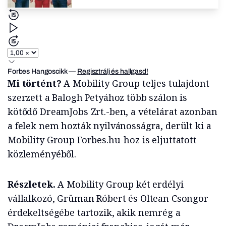
Forbes Hangoscikk
—
Regisztrálj és hallgasd!
Mi történt?
A Mobility Group teljes tulajdont
szerzett a Balogh Petyához több szálon is
kötődő DreamJobs Zrt.-ben, a vételárat azonban
a felek nem hozták nyilvánosságra, derült ki a
Mobility Group Forbes.hu-hoz is eljuttatott
közleményéből.
Részletek.
A Mobility Group két erdélyi
vállalkozó, Grüman Róbert és Oltean Csongor
érdekeltségébe tartozik, akik nemrég a