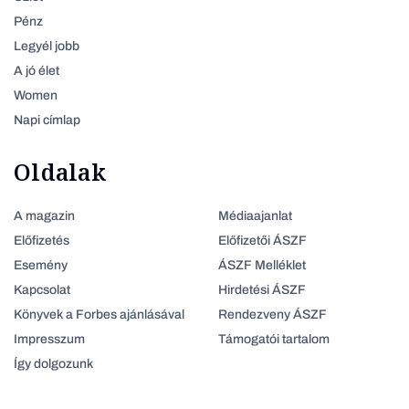
Pénz
Legyél jobb
A jó élet
Women
Napi címlap
Oldalak
A magazin
Médiaajanlat
Előfizetés
Előfizetői ÁSZF
Esemény
ÁSZF Melléklet
Kapcsolat
Hirdetési ÁSZF
Könyvek a Forbes ajánlásával
Rendezveny ÁSZF
Impresszum
Támogatói tartalom
Így dolgozunk