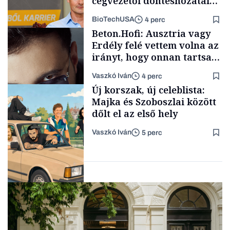
cégvezetői döntéshozatal
mögött
BioTechUSA
4 perc
Társadalom
Beton.Hofi: Ausztria vagy
Erdély felé vettem volna az
irányt, hogy onnan tartsam
lélegeztetőgépen a magyar
Vaszkó Iván
4 perc
zenét
Content Lab HUB
Új korszak, új celeblista:
Majka és Szoboszlai között
dőlt el az első hely
Vaszkó Iván
5 perc
Forbes-sztori
Lista