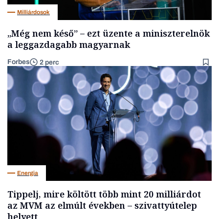
Milliárdosok
„Még nem késő” – ezt üzente a miniszterelnök
a leggazdagabb magyarnak
Forbes
2 perc
Energia
Tippelj, mire költött több mint 20 milliárdot
az MVM az elmúlt években – szivattyútelep
helyett