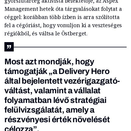
gyorsfutárcég aktivista befektetője, az Aspex
Management hetek óta tárgyalásokat folytat a
céggel: korábban több ízben is arra szólította
fel a cégóriást, hogy vonuljon ki a veszteséges
régiókból, és váltsa le Östberget.
Most azt mondják, hogy
támogatják „a Delivery Hero
által bejelentett vezérigazgató-
váltást, valamint a vállalat
folyamatban lévő stratégiai
felülvizsgálatát, amely a
részvényesi érték növelését
célozza”.