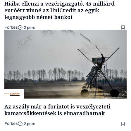
Hiába ellenzi a vezérigazgató, 45 milliárd
euróért vinné az UniCredit az egyik
legnagyobb német bankot
Forbes
2 perc
Forint
Az aszály már a forintot is veszélyezteti,
kamatcsökkentések is elmaradhatnak
Forbes
2 perc