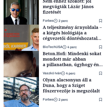
Nem ehhez szokott: jól
megvágták Lázár János
fizetését
Forbes
2 perc
A teljesítmény árnyoldala –
a kiégés biológiája a
cégvezetői döntéshozatal
mögött
BioTechUSA
4 perc
Politika
Beton.Hofi: Mindenki sokat
mondott már abban
a pillanatban, úgyhogy én
a legsarkosabb
Vaszkó Iván
4 perc
gondolataimat akartam
Content Lab HUB
Olyan alacsonyan áll a
kimondani
Duna, hogy a Sziget
főszervezője is megszólalt
Forbes
2 perc
Forbes-sztori