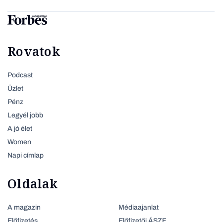
Rovatok
Podcast
Üzlet
Pénz
Legyél jobb
A jó élet
Women
Napi címlap
Oldalak
A magazin
Médiaajanlat
Előfizetés
Előfizetői ÁSZF