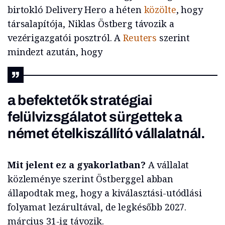
birtokló Delivery Hero a héten
közölte
, hogy
társalapítója, Niklas Östberg távozik a
vezérigazgatói posztról. A
Reuters
szerint
mindezt azután, hogy
a befektetők stratégiai
felülvizsgálatot sürgettek a
német ételkiszállító vállalatnál.
Mit jelent ez a gyakorlatban?
A vállalat
közleménye szerint Östberggel abban
állapodtak meg, hogy a kiválasztási-utódlási
folyamat lezárultával, de legkésőbb 2027.
március 31-ig távozik.