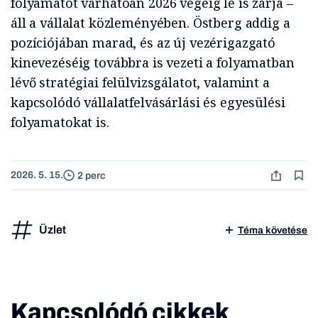
folyamatot várhatóan 2026 végéig le is zárja –
áll a vállalat közleményében. Östberg addig a
pozíciójában marad, és az új vezérigazgató
kinevezéséig továbbra is vezeti a folyamatban
lévő stratégiai felülvizsgálatot, valamint a
kapcsolódó vállalatfelvásárlási és egyesülési
folyamatokat is.
2026. 5. 15.
2 perc
Üzlet
Téma követése
Kapcsolódó cikkek