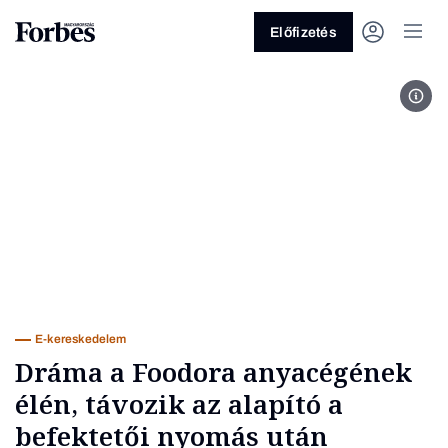
Előfizetés
Nikl
Vagy fedezze fel a következő
témákat
Üzlet
Pénz
Zöld
Legyél jobb!
E-kereskedelem
Dráma a Foodora anyacégének
élén, távozik az alapító a
befektetői nyomás után