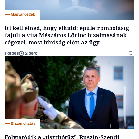
Magyar cégek
Itt kell élned, hogy elhidd: épületrombolásig
fajult a vita Mészáros Lőrinc bizalmasának
cégével, most bíróság előtt az ügy
Forbes
2 perc
Elszámoltatás
Folytatódik a „tisztítótűz”, Ruszin-Szendi