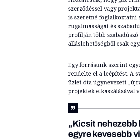
szerződéssel vagy projekt
is szeretné foglalkoztatni
rugalmasságát és szabadús
profilján több szabadúszó p
álláslehetőségből csak egy
Egy forrásunk szerint egy
rendelte el a leépítést. A
üzlet óta úgynevezett „újr
projektek elkaszálásával v
„Kicsit nehezebb
egyre kevesebb vi