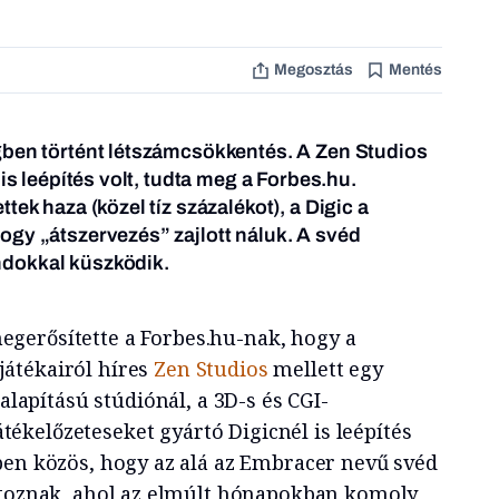
Megosztás
Mentés
gben történt létszámcsökkentés. A Zen Studios
 is leépítés volt, tudta meg a Forbes.hu.
tek haza (közel tíz százalékot), a Digic a
gy „átszervezés” zajlott náluk. A svéd
dokkal küszködik.
megerősítette a Forbes.hu-nak, hogy a
játékairól híres
Zen Studios
mellett egy
lapítású stúdiónál, a 3D-s és CGI-
tékelőzeteseket gyártó Digicnél is leépítés
ben közös, hogy az alá az Embracer nevű svéd
rtoznak, ahol az elmúlt hónapokban komoly