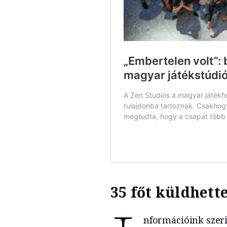
35 főt küldhett
nformációink szerin