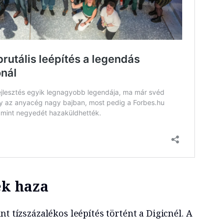
ek haza
t tízszázalékos leépítés történt a Digicnél. A