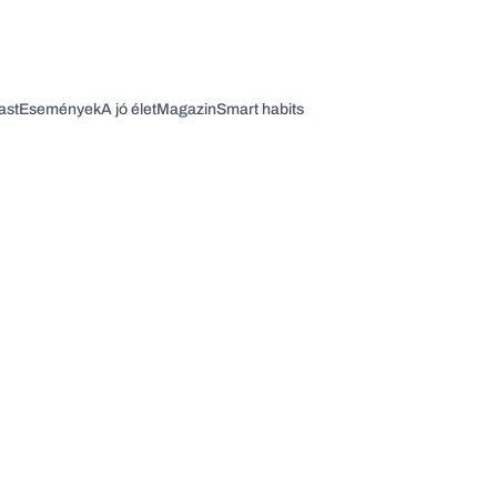
ast
Események
A jó élet
Magazin
Smart habits
Vagy fedezze fel a következő témákat
Üzlet
Pénz
Zöld
Legyél jobb!