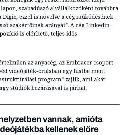
alapon, szabadúszó alvállalkozóként továbbra
 a Digic, ezzel is növelve a cég működésének
zó szakértőinek arányát”. A cég Linkedin-
ozíció is elérhető, teljes idős
.
értelműen az anyacég, az Embracer csoport
 svéd videójáték-óriásban egy füstbe ment
astruktúrálási program” zajlik, ami akár
agy stúdiók bezárásával is járhat.
 helyzetben vannak, amióta
deójátékba kellenek előre