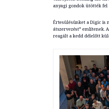
anyagi gondok ütötték fel 
Értesülésünket a Digic is 
átszervezést” említenek.
reagált a kedd délelőtt kü