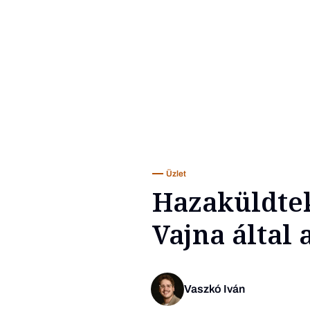
Üzlet
Hazaküldtek
Vajna által 
Vaszkó Iván