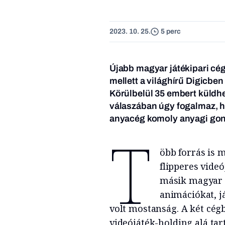
2023. 10. 25.
5 perc
Újabb magyar játékipari cé
mellett a világhírű Digicben
Körülbelül 35 embert küldhet
válaszában úgy fogalmaz, ho
anyacég komoly anyagi gon
T
öbb forrás is 
flipperes videó
másik magyar a
animációkat, já
volt mostanság. A két cég
videójáték-holding alá ta