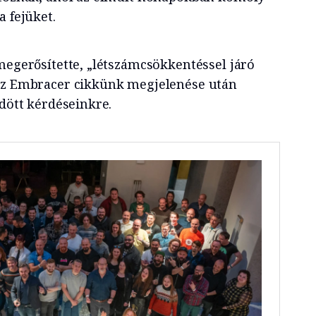
a fejüket.
megerősítette, „létszámcsökkentéssel járó
 Az Embracer cikkünk megjelenése után
ldött kérdéseinkre.