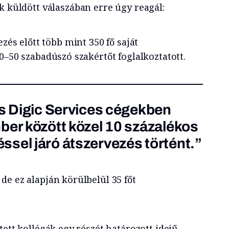
k küldött válaszában erre úgy reagál:
ezés előtt több mint 350 fő saját
0–50 szabadúszó szakértőt foglalkoztatott.
és Digic Services cégekben
ber között közel 10 százalékos
sel járó átszervezés történt.”
de ez alapján körülbelül 35 főt
tett kollégák egy részét határozott idejű