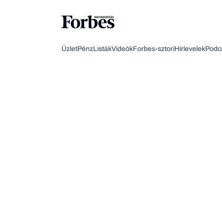
Üzlet
Pénz
Listák
Videók
Forbes-sztori
Hírlevelek
Podc