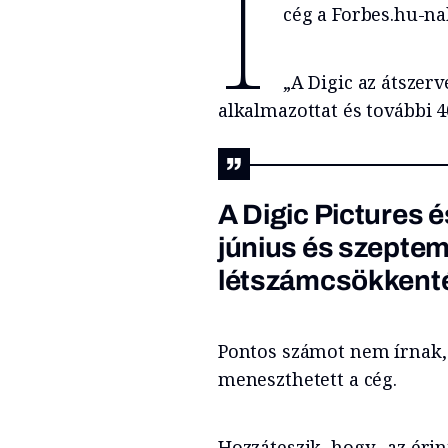
I
cég a Forbes.hu-na
„A Digic az átszerv
alkalmazottat és további 4
A Digic Pictures 
június és szeptem
létszámcsökkentés
Pontos számot nem írnak, 
meneszthetett a cég.
Hozzáteszik, hogy „az érin