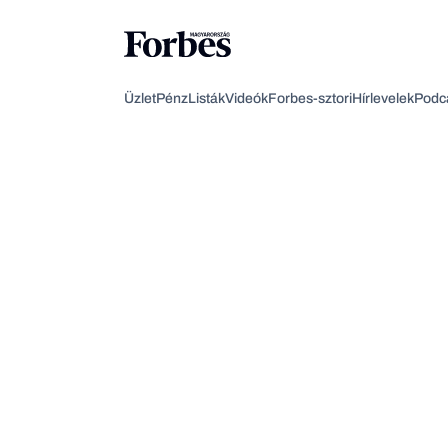
Üzlet
Pénz
Listák
Videók
Forbes-sztori
Hírlevelek
Podc