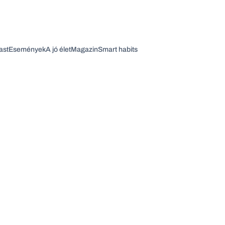
ast
Események
A jó élet
Magazin
Smart habits
Vagy fedezze fel a következő témákat
Üzlet
Pénz
Zöld
Legyél jobb!