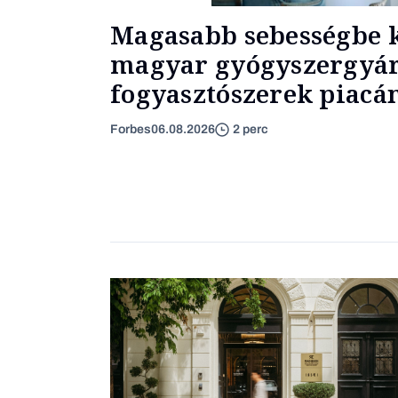
Magasabb sebességbe k
magyar gyógyszergyár
fogyasztószerek piacá
Forbes
06.08.2026
2 perc