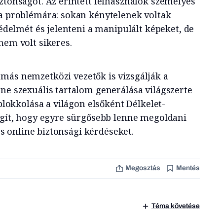
ztonságot. Az érintett felhasználók személyes
 a problémára: sokan kénytelenek voltak
 védelmét és jelenteni a manipulált képeket, de
nem volt sikeres.
 más nemzetközi vezetők is vizsgálják a
ine szexuális tartalom generálása világszerte
 blokkolása a világon elsőként Délkelet-
lágít, hogy egyre sürgősebb lenne megoldani
 és online biztonsági kérdéseket.
Megosztás
Mentés
Téma követése