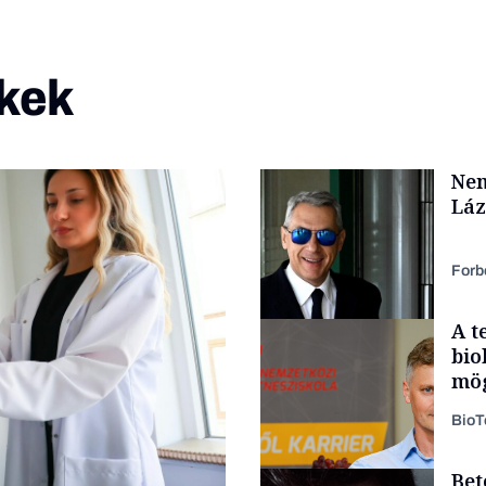
kek
Nem
Láz
Forb
A t
bio
mög
Bio
Bet
Politika