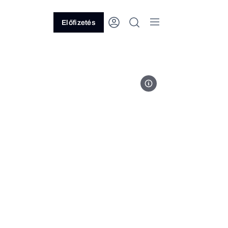
Előfizetés
MTI/EPA/Jim Lo Scalzo