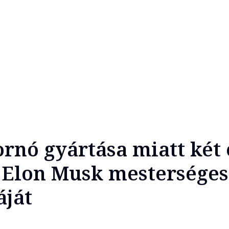
rnó gyártása miatt két 
ta Elon Musk mesterséges
áját