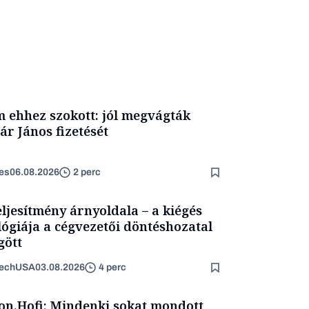
 ehhez szokott: jól megvágták
ár János fizetését
es
06.08.2026
2 perc
eljesítmény árnyoldala – a kiégés
lógiája a cégvezetői döntéshozatal
ött
TechUSA
03.08.2026
4 perc
on.Hofi: Mindenki sokat mondott