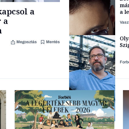
már
apcsol a
a l
aka
 a
Vasz
n
Oly
Content Lab HUB
Megosztás
Mentés
Szi
Forb
Forbes-sztori
Társadalom