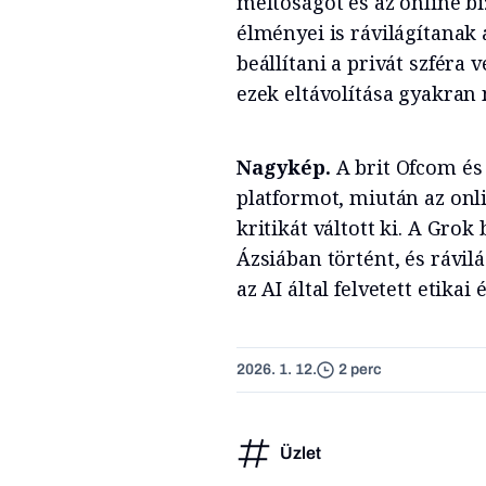
méltóságot és az online bi
élményei is rávilágítanak
beállítani a privát szféra
ezek eltávolítása gyakran 
Nagykép.
A brit Ofcom és
platformot, miután az onl
kritikát váltott ki. A Grok
Ázsiában történt, és rávi
az AI által felvetett etikai
2026. 1. 12.
2 perc
Üzlet