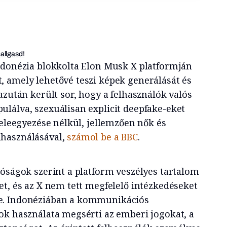
hallgasd!
ndonézia blokkolta Elon Musk X platformján
 amely lehetővé teszi képek generálását és
azután került sor, hogy a felhasználók valós
lálva, szexuálisan explicit deepfake-eket
beleegyezése nélkül, jellemzően nők és
használásával,
számol be a BBC
.
óságok szerint a platform veszélyes tartalom
et, és az X nem tett megfelelő intézkedéseket
e. Indonéziában a kommunikációs
ok használata megsérti az emberi jogokat, a