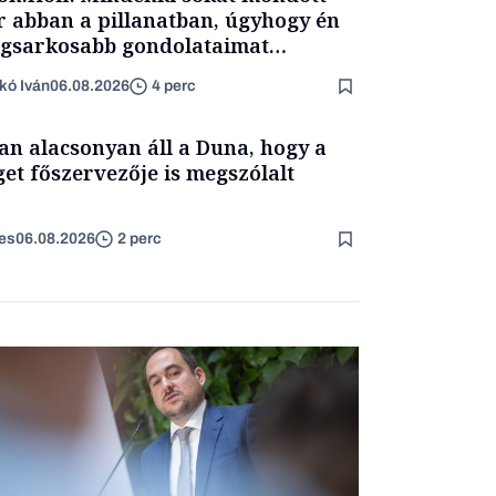
 abban a pillanatban, úgyhogy én
egsarkosabb gondolataimat
rtam kimondani
kó Iván
06.08.2026
4 perc
an alacsonyan áll a Duna, hogy a
get főszervezője is megszólalt
es
06.08.2026
2 perc