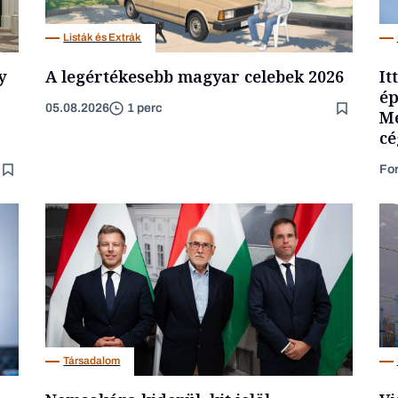
Listák és Extrák
y
A legértékesebb magyar celebek 2026
It
ép
05.08.2026
1 perc
Mé
cé
Fo
Társadalom