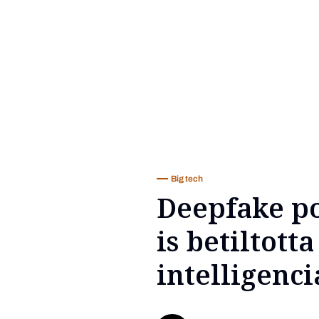
Big tech
Deepfake po
is betiltot
intelligenci