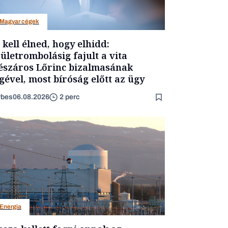
Magyar cégek
t kell élned, hogy elhidd:
ületrombolásig fajult a vita
száros Lőrinc bizalmasának
gével, most bíróság előtt az ügy
rbes
06.08.2026
2 perc
Energia