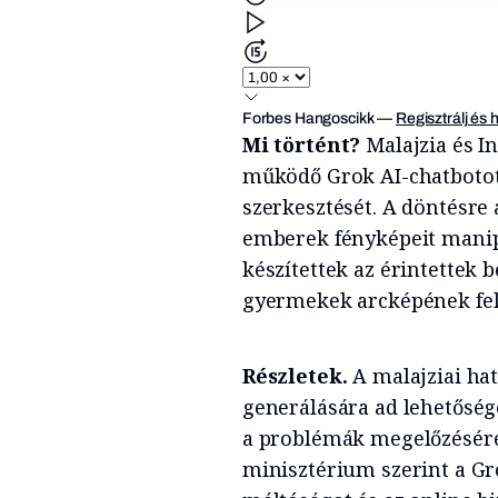
Forbes Hangoscikk
—
Regisztrálj és 
Mi történt?
Malajzia és I
működő Grok AI-chatbotot,
szerkesztését. A döntésre 
emberek fényképeit manipu
készítettek az érintettek 
gyermekek arcképének fel
Részletek.
A malajziai hat
generálására ad lehetőség
a problémák megelőzésér
minisztérium szerint a Gr