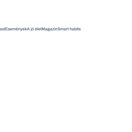
ast
Események
A jó élet
Magazin
Smart habits
Vagy fedezze fel a következő témákat
Üzlet
Pénz
Zöld
Legyél jobb!