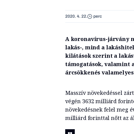
2020. 4. 22.
perc
A koronavírus-járvány n
lakás-, mind a lakáshit
kilátások szerint a laká
támogatások, valamint a
árcsökkenés valamelyest
Masszív növekedéssel zárta
végén 3632 milliárd forinto
növekedésnek felel meg év
milliárd forinttal nőtt az 