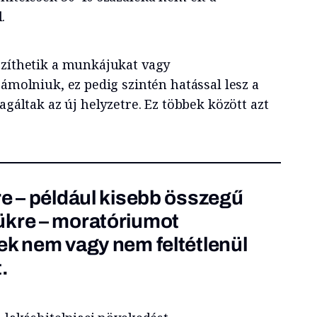
.
szíthetik a munkájukat vagy
zámolniuk, ez pedig szintén hatással lesz a
agáltak az új helyzetre. Ez többek között azt
re – például kisebb összegű
ükre – moratóriumot
ek nem vagy nem feltétlenül
.