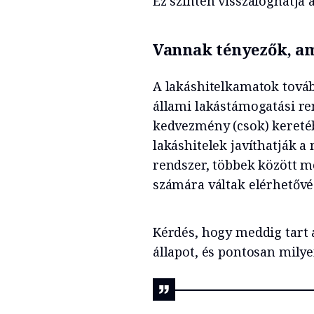
Ez szintén visszafoghatja 
Vannak tényezők, am
A lakáshitelkamatok továb
állami lakástámogatási re
kedvezmény (csok) kereté
lakáshitelek javíthatják a
rendszer, többek között me
számára váltak elérhetővé
Kérdés, hogy meddig tart 
állapot, és pontosan milye