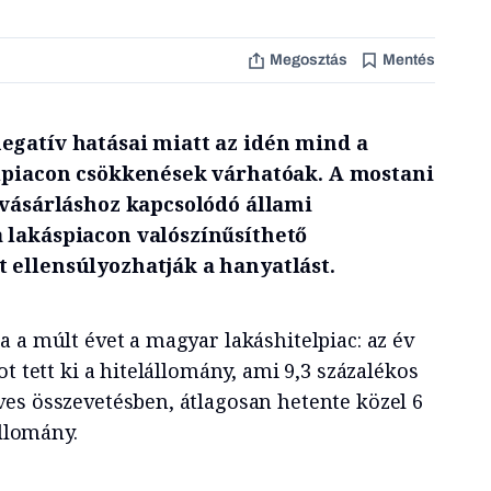
Megosztás
Mentés
egatív hatásai miatt az idén mind a
elpiacon csökkenések várhatóak. A mostani
svásárláshoz kapcsolódó állami
 lakáspiacon valószínűsíthető
 ellensúlyozhatják a hanyatlást.
 a múlt évet a magyar lakáshitelpiac: az év
t tett ki a hitelállomány, ami 9,3 százalékos
es összevetésben, átlagosan hetente közel 6
állomány.