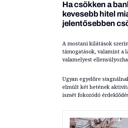
Ha csökken a bank
kevesebb hitel mi
jelentősebben cs
A mostani kilátások szeri
támogatások, valamint a l
valamelyest ellensúlyozhat
Ugyan egyelőre stagnálnak
elmúlt két hetének aktivi
ismét fokozódó érdeklődés