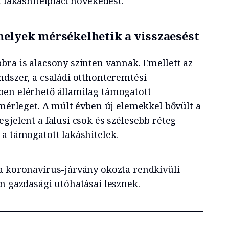
a lakáshitelpiaci növekedést.
elyek mérsékelhetik a visszaesést
bra is alacsony szinten vannak. Emellett az
ndszer, a családi otthonteremtési
ben elérhető államilag támogatott
 mérleget. A múlt évben új elemekkel bővült a
gjelent a falusi csok és szélesebb réteg
 a támogatott lakáshitelek.
a koronavírus-járvány okozta rendkívüli
n gazdasági utóhatásai lesznek.