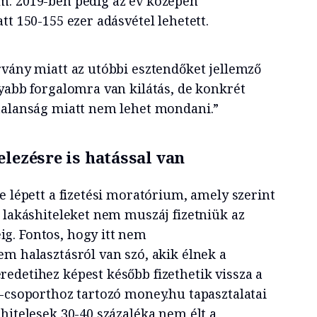
m. 2019-ben pedig az év közepén
tt 150-155 ezer adásvétel lehetett.
rvány miatt az utóbbi esztendőket jellemző
nyabb forgalomra van kilátás, de konkrét
talanság miatt nem lehet mondani.”
elezésre is hatással van
e lépett a fizetési moratórium, amely szerint
t lakáshiteleket nem muszáj fizetniük az
g. Fontos, hogy itt nem
em halasztásról van szó, akik élnek a
edetihez képest később fizethetik vissza a
m-csoporthoz tartozó money.hu tapasztalatai
hitelesek 30-40 százaléka nem élt a