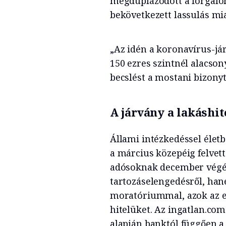
megduplázódott a forgalo
bekövetkezett lassulás mia
„Az idén a koronavírus-já
150 ezres szintnél alacso
becslést a mostani bizony
A járvány a lakáshit
Állami intézkedéssel életb
a március közepéig felvet
adósoknak december végéi
tartozáselengedésről, han
moratóriummal, azok az er
hitelüket. Az ingatlan.co
alapján banktól függően a 