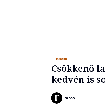
Ingatlan
Csökkenő la
kedvén is s
Forbes