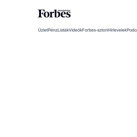
Üzlet
Pénz
Listák
Videók
Forbes-sztori
Hírlevelek
Podc