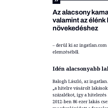
Az alacsony kama
valamint az élénk 
növekedéshez
– derül ki az ingatlan.com
elemzéséből.
Idén alacsonyabb la
Balogh László, az ingatla
„a hitelre vásárolt lakás
százalékot, így a hitelezés
2012-ben 86 ezer lakás cse