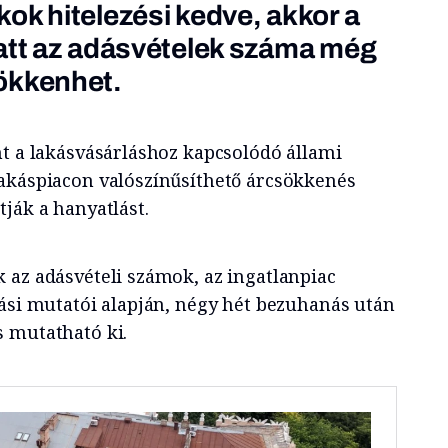
ok hitelezési kedve, akkor a
att az adásvételek száma még
ökkenhet.
nt a lakásvásárláshoz kapcsolódó állami
akáspiacon valószínűsíthető árcsökkenés
ják a hanyatlást.
 az adásvételi számok, az ingatlanpiac
tási mutatói alapján, négy hét bezuhanás után
 mutatható ki.