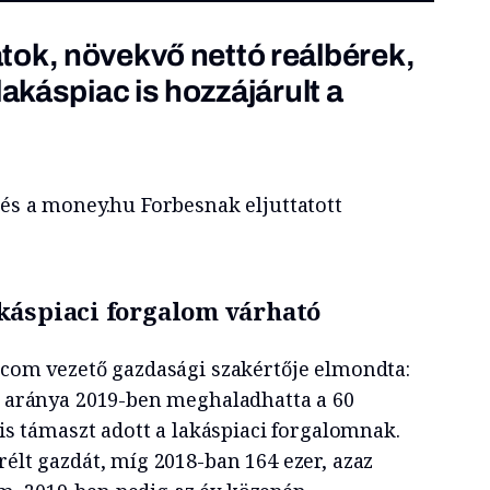
tok, növekvő nettó reálbérek,
lakáspiac is hozzájárult a
 és a money.hu Forbesnak eljuttatott
káspiaci forgalom várható
n.com vezető gazdasági szakértője elmondta:
ok aránya 2019-ben meghaladhatta a 60
 is támaszt adott a lakáspiaci forgalomnak.
rélt gazdát, míg 2018-ban 164 ezer, azaz