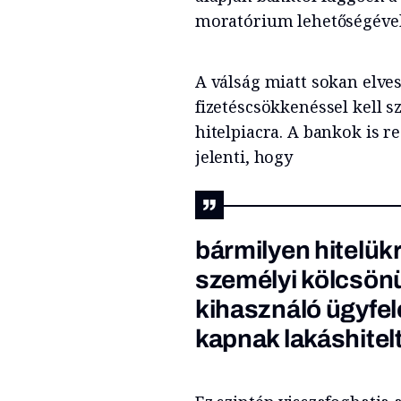
moratórium lehetőségével
A válság miatt sokan elve
fizetéscsökkenéssel kell s
hitelpiacra. A bankok is re
jelenti, hogy
bármilyen hitelük
személyi kölcsön
kihasználó ügyfel
kapnak lakáshitelt