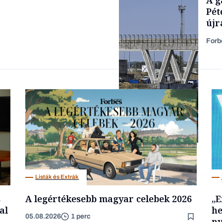
TARTALOM
Pét
újr
Forb
Forbes-sztori
Energia
Listák és Extrák
s
A legértékesebb magyar celebek 2026
„E
al
he
05.08.2026
1 perc
ny