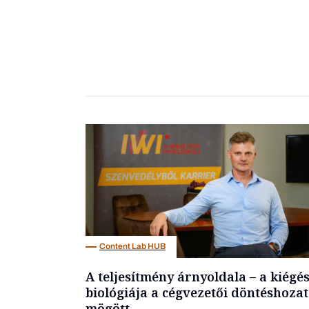
Content Lab HUB
A teljesítmény árnyoldala – a kiégé
biológiája a cégvezetői döntéshozat
mögött