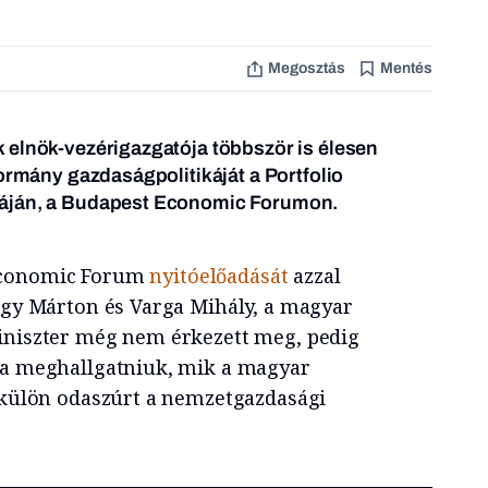
Megosztás
Mentés
 elnök-vezérigazgatója többször is élesen
kormány gazdaságpolitikáját a Portfolio
áján, a Budapest Economic Forumon.
Economic Forum
nyitóelőadását
azzal
Nagy Márton és Varga Mihály, a magyar
iniszter még nem érkezett meg, pedig
na meghallgatniuk, mik a magyar
t külön odaszúrt a nemzetgazdasági