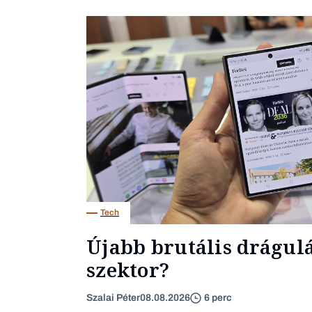
Tech
Újabb brutális drágulás
szektor?
Szalai Péter
08.08.2026
6 perc