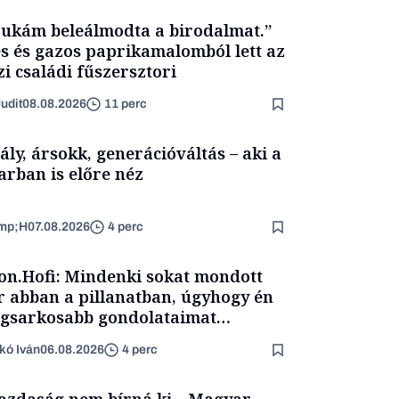
ukám beleálmodta a birodalmat.”
s és gazos paprikamalomból lett az
zi családi fűszersztori
udit
08.08.2026
11 perc
ály, ársokk, generációváltás – aki a
arban is előre néz
mp;H
07.08.2026
4 perc
on.Hofi: Mindenki sokat mondott
 abban a pillanatban, úgyhogy én
egsarkosabb gondolataimat
rtam kimondani
kó Iván
06.08.2026
4 perc
azdaság nem bírná ki – Magyar