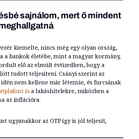
ésbé sajnálom, mert ő mindent
 meghallgatná
ezér kiemelte, nincs még egy olyan ország,
a a bankok életébe, mint a magyar kormány,
ordult elő az elmúlt évtizedben, hogy a
ött tudott teljesíteni. Csányi szerint az
 idén nem kellene már léteznie, és furcsának
tplafont is
a lakáshitelekre, miközben a
 az inflációra.
nt ugyanakkor az OTP így is jól teljesít,