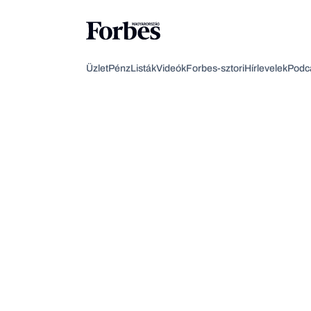
Üzlet
Pénz
Listák
Videók
Forbes-sztori
Hírlevelek
Podc