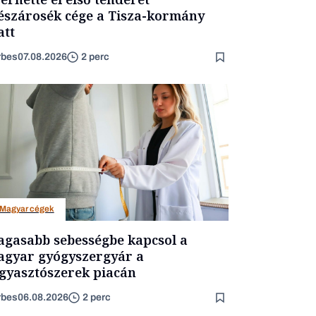
szárosék cége a Tisza-kormány
att
rbes
07.08.2026
2 perc
Magyar cégek
gasabb sebességbe kapcsol a
gyar gyógyszergyár a
gyasztószerek piacán
rbes
06.08.2026
2 perc