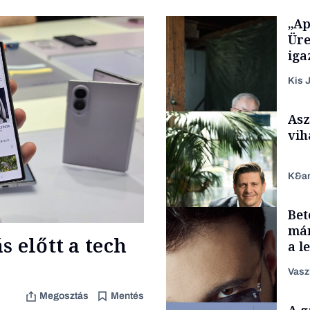
„Ap
Üre
iga
Kis J
Asz
vih
K&a
Bet
Családi vállalkozások
már
 előtt a tech
a l
aka
Vasz
Megosztás
Mentés
TÁMOGATÓI
A g