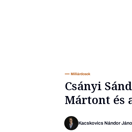
Milliárdosok
Csányi Sánd
Mártont és 
Kacskovics Nándor Ján