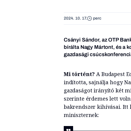
2024. 10. 17.
perc
Csányi Sándor, az OTP Bank
bírálta Nagy Mártont, és a 
gazdasági csúcskonferenci
Mi történt?
A Budapest 
indította, sajnálja hogy 
gazdaságot irányító két m
szerinte érdemes lett vol
bakrendszer kihívásai. It
miniszternek: