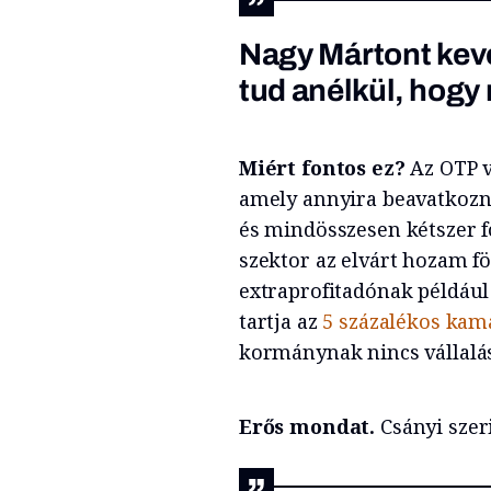
Nagy Mártont kev
tud anélkül, hogy
Miért fontos ez?
Az OTP v
amely annyira beavatkozn
és mindösszesen kétszer f
szektor az elvárt hozam föl
extraprofitadónak például
tartja az
5 százalékos kama
kormánynak nincs vállalása
Erős mondat.
Csányi szeri