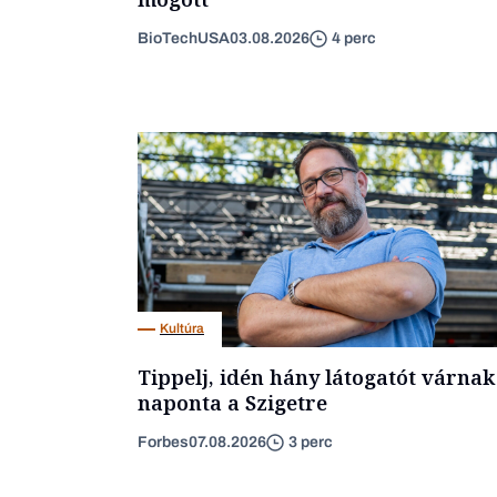
BioTechUSA
03.08.2026
4 perc
Kultúra
Tippelj, idén hány látogatót várnak
naponta a Szigetre
Forbes
07.08.2026
3 perc