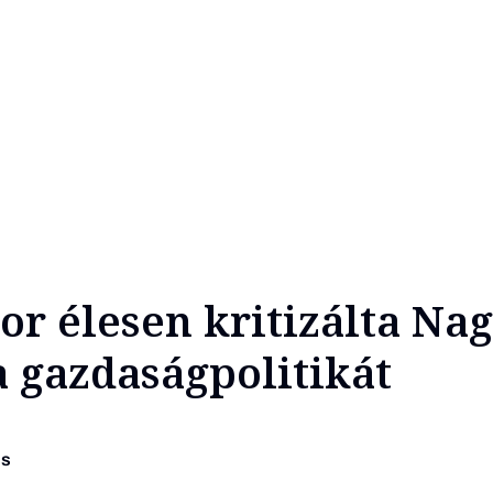
or élesen kritizálta Na
a gazdaságpolitikát
os