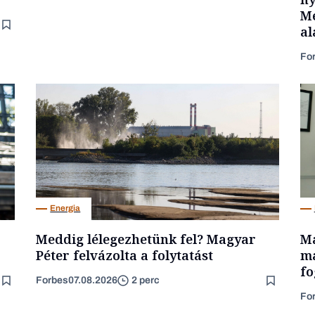
Mé
al
Fo
Energia
Meddig lélegezhetünk fel? Magyar
Ma
Péter felvázolta a folytatást
ma
fo
Forbes
07.08.2026
2 perc
Fo