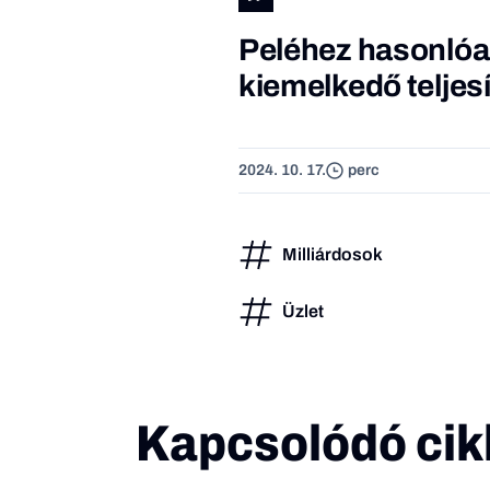
Peléhez hasonlóa
kiemelkedő teljes
2024. 10. 17.
perc
Milliárdosok
Üzlet
Kapcsolódó cik