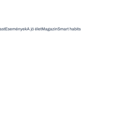
ast
Események
A jó élet
Magazin
Smart habits
Vagy fedezze fel a következő témákat
Üzlet
Pénz
Zöld
Legyél jobb!