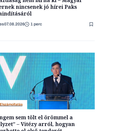
ernek nincsenek jó hírei Paks
aindításáról
es
07.08.2026
1 perc
Elszámoltatás
ngem sem tölt el örömmel a
lyzet” – Vitézy arról, hogyan
erhette el első tenderét