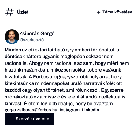
Üzlet
Téma követése
Zsiborás Gergő
főszerkesztő
Minden üzleti sztori leírható egy emberi történettel, a
döntések háttere ugyanis meglepően sokszor nem
racionális. Ahogy nem racionális az sem, hogy miért nem
hiszünk magunkban, miközben sokkal többre vagyunk
hivatottak. A Forbes a legnagyszerűbb hely arra, hogy
kitekintsünk a mindennapokat uraló narratívák fölé: ott
kezdődik egy olyan történet, ami rólunk szól. Egyszerre
szórakoztató ez a misszió és jelent állandó intellektuális
kihívást. Életem legjobb deal-je, hogy belevágtam.
gergo.zsiboras@forbes.hu
Instagram
Linkedin
Szerző követése