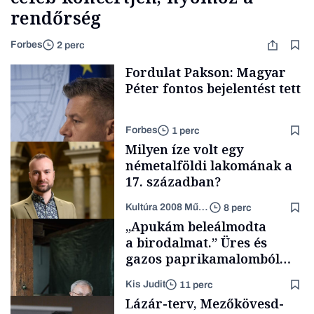
rendőrség
Forbes
2 perc
Fordulat Pakson: Magyar
Péter fontos bejelentést tett
Forbes
1 perc
Milyen íze volt egy
németalföldi lakomának a
17. században?
Kultúra 2008 Művészeti Nonprofit Kft.
8 perc
Energia
„Apukám beleálmodta
a birodalmat.” Üres és
gazos paprikamalomból
lett az igazi családi
Kis Judit
11 perc
fűszersztori
Támogatói tartalom
Lázár-terv, Mezőkövesd-