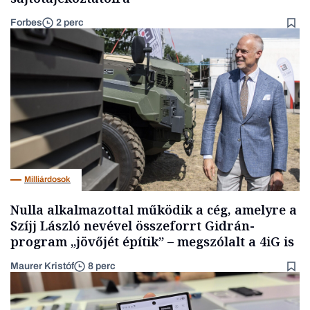
Forbes
2 perc
Milliárdosok
Nulla alkalmazottal működik a cég, amelyre a
Szíjj László nevével összeforrt Gidrán-
program „jövőjét építik” – megszólalt a 4iG is
Maurer Kristóf
8 perc