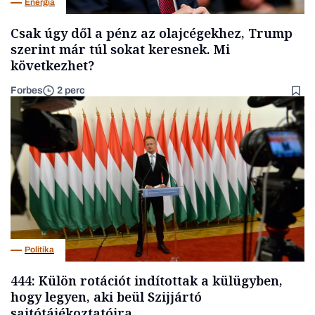
Energia
Csak úgy dől a pénz az olajcégekhez, Trump
szerint már túl sokat keresnek. Mi
következhet?
Forbes
2 perc
Politika
444: Külön rotációt indítottak a külügyben,
hogy legyen, aki beül Szijjártó
sajtótájékoztatóira