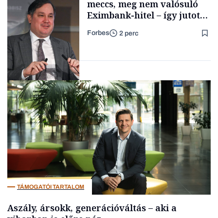
meccs, meg nem valósuló
Eximbank-hitel – így jutott
el a bezárásig a 70 éves
Forbes
2 perc
téglagyár
Családi
vállalkozások
Magyar cégek
TÁMOGATÓI TARTALOM
Aszály, ársokk, generációváltás – aki a