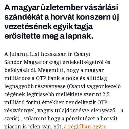
A magyar üzletember vásárlási
szándékát a horvát konszern új
vezetésének egyik tagja
erősítette meg a lapnak.
A Jutarnji List hosszasan ír Csányi
Sándor Magyarországi érdekeltségeiről és
befolyásáról. Megemlíti, hogy a magyar
milliárdos a OTP bank elnöke és állítólag
legnagyobb részvényese (Csányi vagyonkezelő
cégének legfrissebb melléklete szerint 2,5
milliárd forint értékben rendelkezik OTP-
részvénnyel, vagyis tulajdonrésze elenyésző –
a
szerk
.) , valamint hogy a pénzintézet a horvát
piacon is jelen van. Sőt,
a régióban egyre