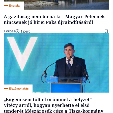
Energia
A gazdaság nem bírná ki – Magyar Péternek
nincsenek jó hírei Paks újraindításáról
Forbes
1 perc
Elszámoltatás
„Engem sem tölt el örömmel a helyzet” –
Vitézy arról, hogyan nyerhette el első
tenderét Mészárosék cége a Tisza-kormány