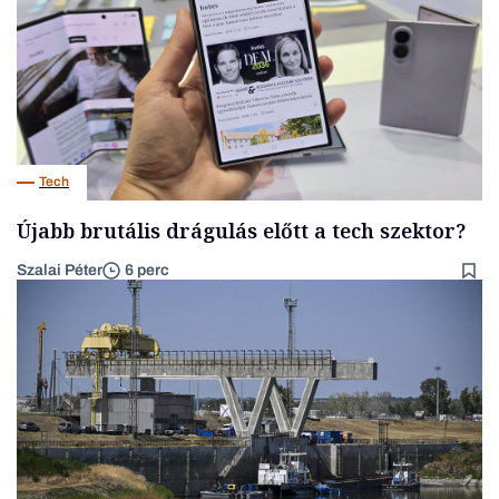
Tech
Újabb brutális drágulás előtt a tech szektor?
Szalai Péter
6 perc