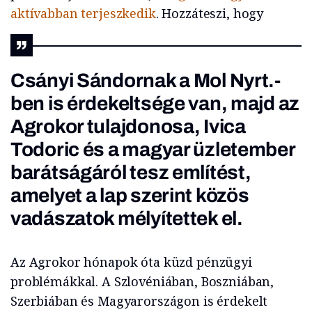
aktívabban terjeszkedik
. Hozzáteszi, hogy
Csányi Sándornak a Mol Nyrt.-
ben is érdekeltsége van, majd az
Agrokor tulajdonosa, Ivica
Todoric és a magyar üzletember
barátságáról tesz említést,
amelyet a lap szerint közös
vadászatok mélyítettek el.
Az Agrokor hónapok óta küzd pénzügyi
problémákkal. A Szlovéniában, Boszniában,
Szerbiában és Magyarországon is érdekelt