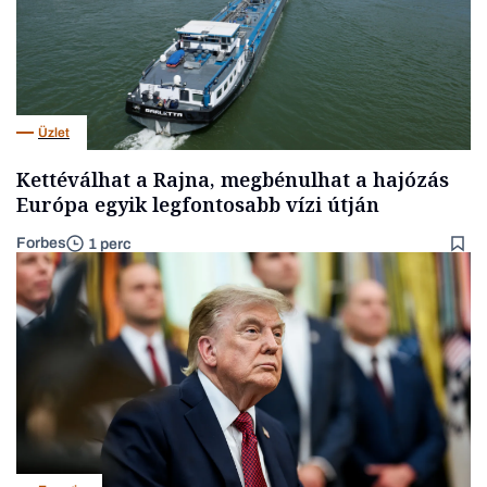
Üzlet
Kettéválhat a Rajna, megbénulhat a hajózás
Európa egyik legfontosabb vízi útján
Forbes
1 perc