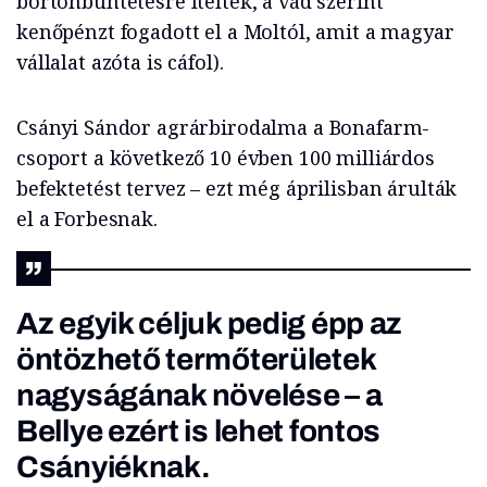
börtönbüntetésre ítélték, a vád szerint
kenőpénzt fogadott el a Moltól, amit a magyar
vállalat azóta is cáfol).
Csányi Sándor agrárbirodalma a Bonafarm-
csoport a következő 10 évben 100 milliárdos
befektetést tervez – ezt még áprilisban árulták
el a Forbesnak.
Az egyik céljuk pedig épp az
öntözhető termőterületek
nagyságának növelése – a
Bellye ezért is lehet fontos
Csányiéknak.