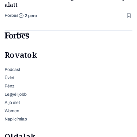
alatt
Forbes
2 perc
Rovatok
Podcast
Üzlet
Pénz
Legyél jobb
A jó élet
Women
Napi címlap
Oldalak