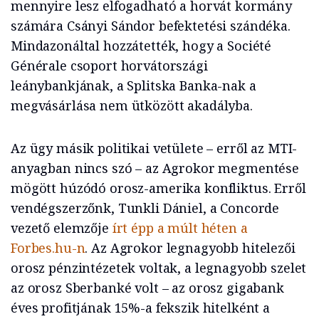
mennyire lesz elfogadható a horvát kormány
számára Csányi Sándor befektetési szándéka.
Mindazonáltal hozzátették, hogy a Société
Générale csoport horvátországi
leánybankjának, a Splitska Banka-nak a
megvásárlása nem ütközött akadályba.
Az ügy másik politikai vetülete – erről az MTI-
anyagban nincs szó – az Agrokor megmentése
mögött húzódó orosz-amerika konfliktus. Erről
vendégszerzőnk, Tunkli Dániel, a Concorde
vezető elemzője
írt épp a múlt héten a
Forbes.hu-n
. Az Agrokor legnagyobb hitelezői
orosz pénzintézetek voltak, a legnagyobb szelet
az orosz Sberbanké volt – az orosz gigabank
éves profitjának 15%-a fekszik hitelként a