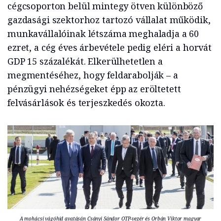
cégcsoporton belül mintegy ötven különböző
gazdasági szektorhoz tartozó vállalat működik,
munkavállalóinak létszáma meghaladja a 60
ezret, a cég éves árbevétele pedig eléri a horvát
GDP 15 százalékát. Elkerülhetetlen a
megmentéséhez, hogy feldarabolják – a
pénzügyi nehézségeket épp az eröltetett
felvásárlások és terjeszkedés okozta.
A mohácsi vágóhíd avatásán Csányi Sándor OTP-vezér és Orbán Viktor magyar