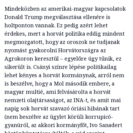
Mindeközben az amerikai-magyar kapcsolatok
Donald Trump megválasztása ellenére is
holtponton vannak. Ez pedig azért lehet
érdekes, mert a horvát politika eddig mindent
megmozgatott, hogy az oroszok ne tudjanak
nyomást gyakorolni Horvátországra az
Agrokoron keresztül – egyelőre úgy tűnik, ez
sikerült is. Csányi színre lépése politikailag
lehet kényes a horvát kormánynak, arról nem
is beszélve, hogy a Mol második embere, a
magyar multié, ami felvásárolta a horvát
nemzeti olajtársaságot, az INA-t, és amit mai
napig sok horvát szavazó óriási hibának tart
(nem beszélve az ügylet körüli korrupicó-
gyanúról, az akkori kormányfőt, Ivo Sanadert