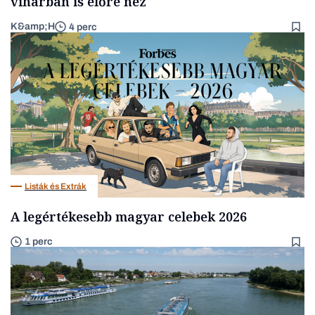
viharban is előre néz
K&amp;H
4 perc
Listák és Extrák
A legértékesebb magyar celebek 2026
1 perc