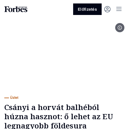
Előfizetés
The 
Vagy fedezze fel a következő
témákat
Üzlet
Pénz
Zöld
Legyél jobb!
Üzlet
Csányi a horvát balhéból
húzna hasznot: ő lehet az EU
legnagyobb földesura