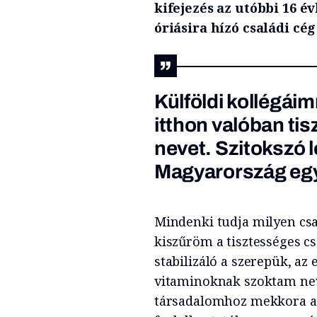
kifejezés az utóbbi 16 é
óriásira hízó családi cé
Külföldi kollégáim
itthon valóban tisz
nevet. Szitokszó 
Magyarország egy 
Mindenki tudja milyen csa
kiszűröm a tisztességes csa
stabilizáló a szerepük, az
vitaminoknak szoktam neve
társadalomhoz mekkora a 