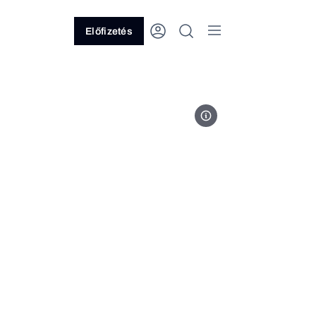
Előfizetés
Fotó: Sebestyén László/Forbes