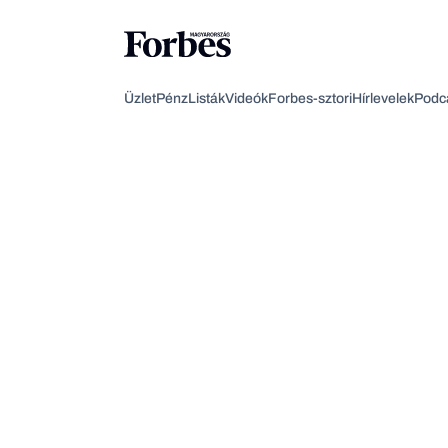
Üzlet
Pénz
Listák
Videók
Forbes-sztori
Hírlevelek
Podc