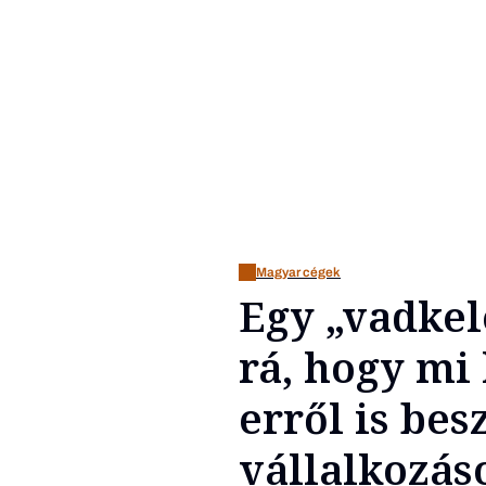
Magyar cégek
Egy „vadkel
rá, hogy mi 
erről is bes
vállalkozá