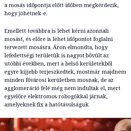
a mosás időpontja előtt időben megkérdezik,
hogy jöhetnek-e.
Emellett továbbra is lehet kérni azonnali
mosást, és előre is lehet időpontot foglalni
tervezett mosásra. Áron elmondta, hogy
lefedettségi területük is nagyot bővült az
utóbbi években, mert a belső kerületekből
egyre kijjebb terjeszkedtek, mostmár majdnem
minden fővárosi kerületben mosnak, de az
agglomeráció felé még nem indultak el, mert
egyelőre elektromos robogókkal járnak,
amelyeknek fix a hatótávolságuk.