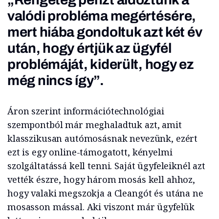
valódi probléma megértésére,
mert hiába gondoltuk azt két év
után, hogy értjük az ügyfél
problémáját, kiderült, hogy ez
még nincs így”.
Áron szerint információtechnológiai
szempontból már meghaladtuk azt, amit
klasszikusan autómosásnak nevezünk, ezért
ezt is egy online-támogatott, kényelmi
szolgáltatássá kell tenni. Saját ügyfeleiknél azt
vették észre, hogy három mosás kell ahhoz,
hogy valaki megszokja a Cleangót és utána ne
mosasson mással. Aki viszont már ügyfelük