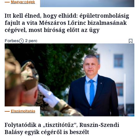
Magyar cégek
Itt kell élned, hogy elhidd: épületrombolásig
fajult a vita Mészáros Lőrinc bizalmasának
cégével, most bíróság előtt az ügy
Forbes
2 perc
Elszámoltatás
Folytatódik a „tisztítótűz”, Ruszin-Szendi
Balásy egyik cégéről is beszélt