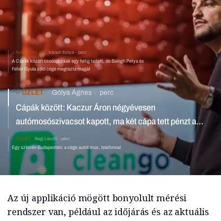
NAPI CÍMLAP
Váradi Ibolya
perc
A Cápák között csodája csak egy hétig tartott, de Balogh Petya és
Fehér Gyula zöld cége megrázta magát
ÜZLET
Gólya Ágnes
perc
Cápák között: Kaczur Áron négyévesen
autómosószivacsot kapott, ma két cápa tett pénzt a
zöld-tech-autómosójába
ÜZLET
Bagi László
perc
Egy szlovén Budapesten: a cége autót mos, telefonnal
Az új applikáció mögött bonyolult mérési
rendszer van, például az időjárás és az aktuális