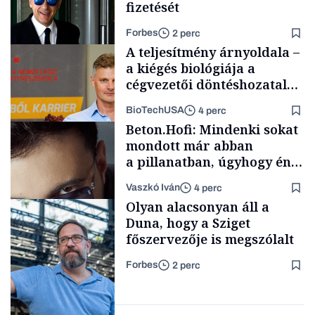
fizetését
Forbes
2 perc
A teljesítmény árnyoldala –
a kiégés biológiája a
cégvezetői döntéshozatal
mögött
BioTechUSA
4 perc
Politika
Beton.Hofi: Mindenki sokat
mondott már abban
a pillanatban, úgyhogy én
a legsarkosabb
Vaszkó Iván
4 perc
gondolataimat akartam
Content Lab HUB
Olyan alacsonyan áll a
kimondani
Duna, hogy a Sziget
főszervezője is megszólalt
Forbes
2 perc
Forbes-sztori