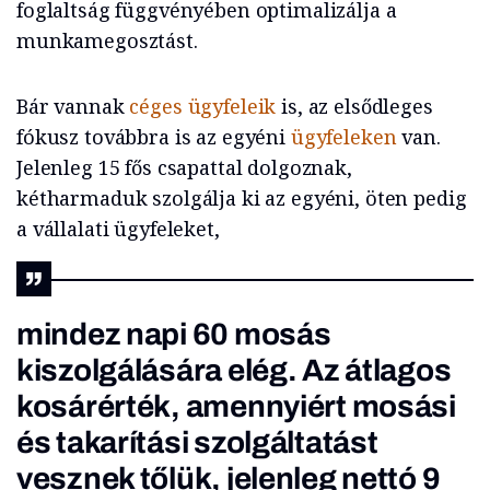
foglaltság függvényében optimalizálja a
munkamegosztást.
Bár vannak
céges ügyfeleik
is, az elsődleges
fókusz továbbra is az egyéni
ügyfeleken
van.
Jelenleg 15 fős csapattal dolgoznak,
kétharmaduk szolgálja ki az egyéni, öten pedig
a vállalati ügyfeleket,
mindez napi 60 mosás
kiszolgálására elég. Az átlagos
kosárérték, amennyiért mosási
és takarítási szolgáltatást
vesznek tőlük, jelenleg nettó 9