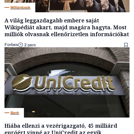
Milliárdosok
A világ leggazdagabb embere saját
Wikipédiát akart, majd magára hagyta. Most
milliók olvasnak ellenőrizetlen információkat
Forbes
2 perc
Bank
Hiába ellenzi a vezérigazgató, 45 milliárd
euróért vinné az UniCredit az egyik