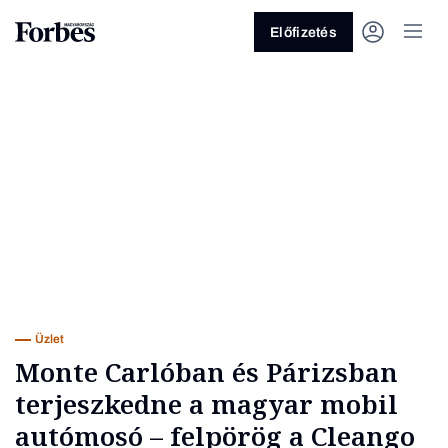
Előfizetés
Vagy fedezze fel a következő
témákat
Üzlet
Pénz
Zöld
Legyél jobb!
Üzlet
Monte Carlóban és Párizsban
terjeszkedne a magyar mobil
autómosó – felpörög a Cleango