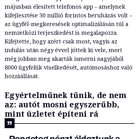
májusban élesített telefonos app – amelynek
kifejlesztése 30 millió forintos beruházás volt –
az ügyfél-megkeresések optimalizálásán túl a
nemzetközi terjeszkedést is megalapozza.
Kifejtette, hogy azért csak most, vagyis az
indulás után négy évvel jöttek ki vele, mert
még jobban meg akarták ismerni nagyjából
8000 ügyfelük viselkedését, autómosáshoz való
hozzáállását.
Egyértelműnek tűnik, de nem
az: autót mosni egyszerűbb,
mint üzletet építeni rá
„Rengeteg pénzt áldoztunk a