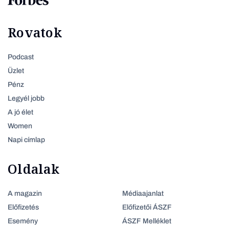
Rovatok
Podcast
Üzlet
Pénz
Legyél jobb
A jó élet
Women
Napi címlap
Oldalak
A magazin
Médiaajanlat
Előfizetés
Előfizetői ÁSZF
Esemény
ÁSZF Melléklet