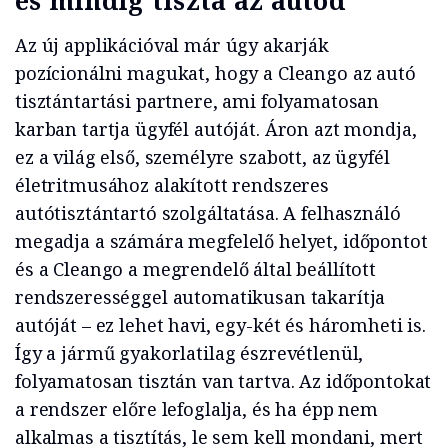
és mindig tiszta az autód
Az új applikációval már úgy akarják
pozícionálni magukat, hogy a Cleango az autó
tisztántartási partnere, ami folyamatosan
karban tartja ügyfél autóját. Áron azt mondja,
ez a világ első, személyre szabott, az ügyfél
életritmusához alakított rendszeres
autótisztántartó szolgáltatása. A felhasználó
megadja a számára megfelelő helyet, időpontot
és a Cleango a megrendelő által beállított
rendszerességgel automatikusan takarítja
autóját – ez lehet havi, egy-két és háromheti is.
Így a jármű gyakorlatilag észrevétlenül,
folyamatosan tisztán van tartva. Az időpontokat
a rendszer előre lefoglalja, és ha épp nem
alkalmas a tisztítás, le sem kell mondani, mert