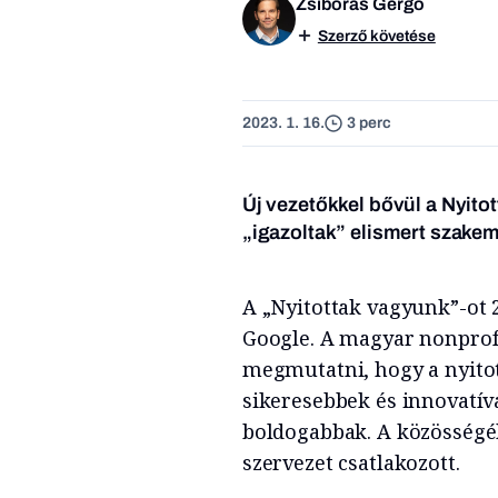
Zsiborás Gergő
Szerző követése
2023. 1. 16.
3 perc
Új vezetőkkel bővül a Nyitot
„igazoltak” elismert szake
A „Nyitottak vagyunk”-ot 20
Google. A magyar nonprofi
megmutatni, hogy a nyit
sikeresebbek és innovatív
boldogabbak. A közösségéh
szervezet csatlakozott.