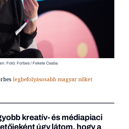
n. Fotó: Forbes / Fekete Csaba
Forbes
legbefolyásosabb magyar nőket
yobb kreatív- és médiapiaci
etőjeként úgy látom, hogy a