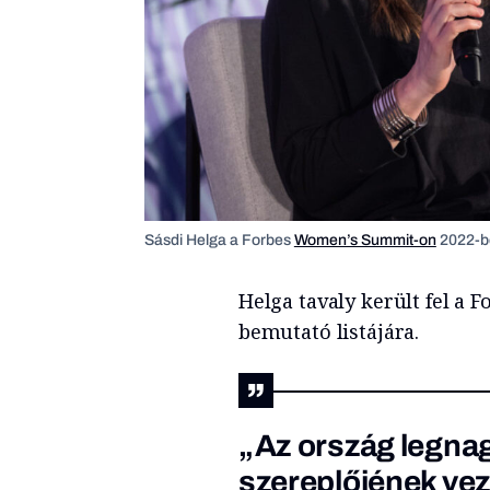
Sásdi Helga a Forbes
Women’s Summit-on
2022-be
Helga tavaly került fel a 
bemutató listájára.
„Az ország legnag
szereplőjének vez