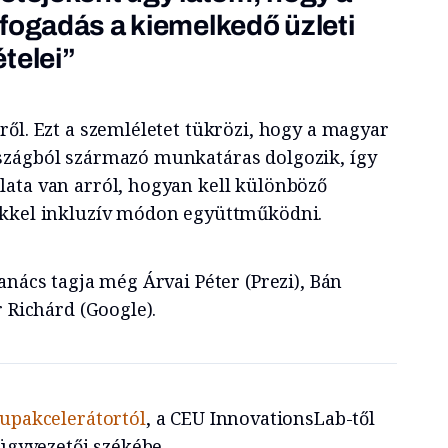
fogadás a kiemelkedő üzleti
telei”
ől. Ezt a szemléletet tükrözi, hogy a magyar
szágból származó munkatáras dolgozik, így
ata van arról, hogyan kell különböző
ekkel inkluzív módon együttműködni.
anács tagja még Árvai Péter (Prezi), Bán
r Richárd (Google).
tupakcelerátortól
, a CEU InnovationsLab-től
 ügyvezetői székébe.