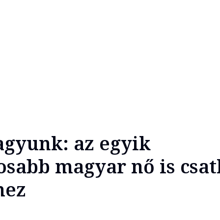
agyunk: az egyik
osabb magyar nő is csat
hez