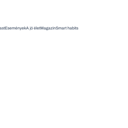
ast
Események
A jó élet
Magazin
Smart habits
Vagy fedezze fel a következő témákat
Üzlet
Pénz
Zöld
Legyél jobb!