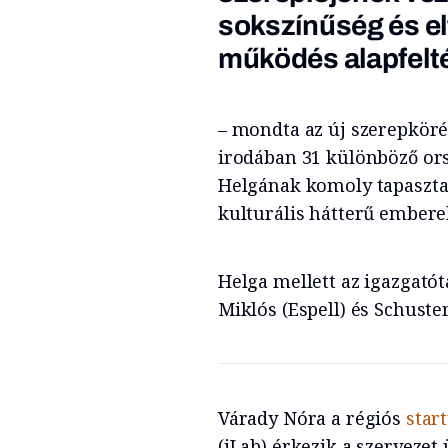
sokszínűség és el
működés alapfelté
– mondta az új szerepkörér
irodában 31 különböző or
Helgának komoly tapasztal
kulturális hátterű ember
Helga mellett az igazgatót
Miklós (Espell) és Schuste
Várady Nóra a régiós
star
(iLab) érkezik a szervezet