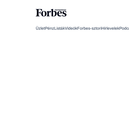
Üzlet
Pénz
Listák
Videók
Forbes-sztori
Hírlevelek
Podc