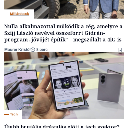
Milliárdosok
Nulla alkalmazottal működik a cég, amelyre a
Szíjj László nevével összeforrt Gidrán-
program „jövőjét építik” – megszólalt a 4iG is
Maurer Kristóf
8 perc
Tech
Újabb brutális drágulás előtt a tech szektor?