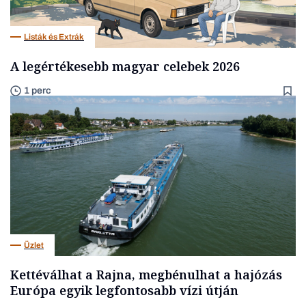
Listák és Extrák
A legértékesebb magyar celebek 2026
1 perc
Üzlet
Kettéválhat a Rajna, megbénulhat a hajózás
Európa egyik legfontosabb vízi útján