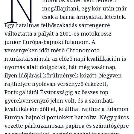
N
motorok színét sem lehetett
megállapítani, egy kör után már
csak a barna árnyalatai léteztek.
Egy hatalmas felhőszakadás sártengerré
változtatta a pályát a 2001-es motokrossz
junior Európa-bajnoki futamom. A
versenyeken időt mérő Chronomoto
munkatársai már az előző napi kvalifikáción is
nyomás alatt dolgoztak, hát még vasárnap,
ilyen időjárási körülmények között. Negyven
rajthelyre nyolcvan versenyző érkezett,
Portugáliától Észtországig az összes top
gyerekversenyző jelen volt, és a szombati
kvalifikáción dőlt el, ki állhat rajthoz a futamon
Európa-bajnoki pontokért harcolva. Négy páros
vezette párhuzamosan papírra és számítógépre