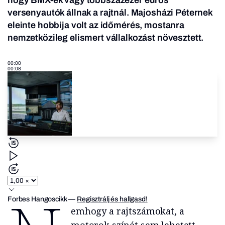
hogy BMX-ek vagy többszázezer eurós
versenyautók állnak a rajtnál. Majosházi Péternek
eleinte hobbija volt az időmérés, mostanra
nemzetközileg elismert vállalkozást növesztett.
00:00
00:08
Forbes Hangoscikk
—
Regisztrálj és hallgasd!
emhogy a rajtszámokat, a