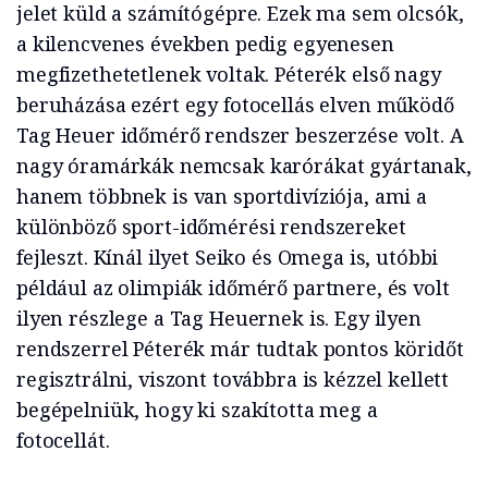
jelet küld a számítógépre. Ezek ma sem olcsók,
a kilencvenes években pedig egyenesen
megfizethetetlenek voltak. Péterék első nagy
beruházása ezért egy fotocellás elven működő
Tag Heuer időmérő rendszer beszerzése volt. A
nagy óramárkák nemcsak karórákat gyártanak,
hanem többnek is van sportdivíziója, ami a
különböző sport-időmérési rendszereket
fejleszt. Kínál ilyet Seiko és Omega is, utóbbi
például az olimpiák időmérő partnere, és volt
ilyen részlege a Tag Heuernek is. Egy ilyen
rendszerrel Péterék már tudtak pontos köridőt
regisztrálni, viszont továbbra is kézzel kellett
begépelniük, hogy ki szakította meg a
fotocellát.