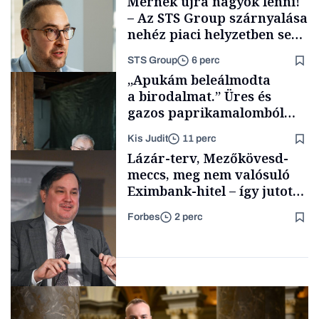
Mernek újra nagyok lenni!
– Az STS Group szárnyalása
nehéz piaci helyzetben sem
lassult
STS Group
6 perc
Energia
„Apukám beleálmodta
a birodalmat.” Üres és
gazos paprikamalomból
lett az igazi családi
Kis Judit
11 perc
fűszersztori
Támogatói tartalom
Lázár-terv, Mezőkövesd-
meccs, meg nem valósuló
Eximbank-hitel – így jutott
el a bezárásig a 70 éves
Forbes
2 perc
téglagyár
Családi
vállalkozások
Magyar cégek