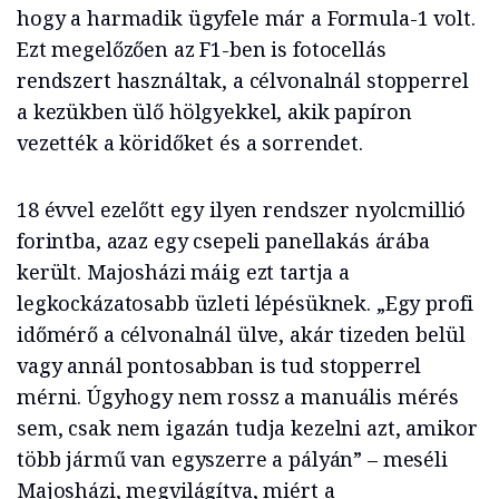
hogy a harmadik ügyfele már a Formula-1 volt.
Ezt megelőzően az F1-ben is fotocellás
rendszert használtak, a célvonalnál stopperrel
a kezükben ülő hölgyekkel, akik papíron
vezették a köridőket és a sorrendet.
18 évvel ezelőtt egy ilyen rendszer nyolcmillió
forintba, azaz egy csepeli panellakás árába
került. Majosházi máig ezt tartja a
legkockázatosabb üzleti lépésüknek. „Egy profi
időmérő a célvonalnál ülve, akár tizeden belül
vagy annál pontosabban is tud stopperrel
mérni. Úgyhogy nem rossz a manuális mérés
sem, csak nem igazán tudja kezelni azt, amikor
több jármű van egyszerre a pályán” – meséli
Majosházi, megvilágítva, miért a