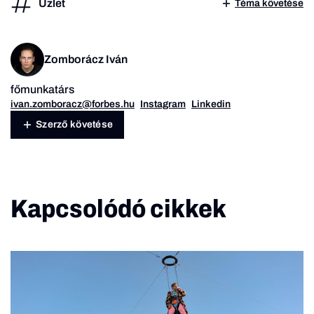
Üzlet
Téma követése
Zomborácz Iván
főmunkatárs
ivan.zomboracz@forbes.hu
Instagram
Linkedin
Szerző követése
Kapcsolódó cikkek