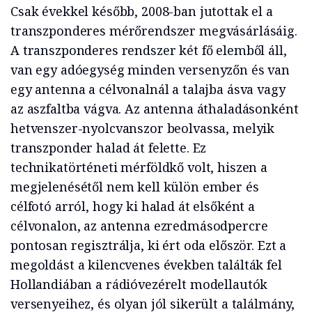
Csak évekkel később, 2008-ban jutottak el a
transzponderes mérőrendszer megvásárlásáig.
A transzponderes rendszer két fő elemből áll,
van egy adóegység minden versenyzőn és van
egy antenna a célvonalnál a talajba ásva vagy
az aszfaltba vágva. Az antenna áthaladásonként
hetvenszer-nyolcvanszor beolvassa, melyik
transzponder halad át felette. Ez
technikatörténeti mérföldkő volt, hiszen a
megjelenésétől nem kell külön ember és
célfotó arról, hogy ki halad át elsőként a
célvonalon, az antenna ezredmásodpercre
pontosan regisztrálja, ki ért oda először. Ezt a
megoldást a kilencvenes években találták fel
Hollandiában a rádióvezérelt modellautók
versenyeihez, és olyan jól sikerült a találmány,