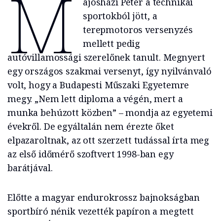
M
ajosházi Péter a technikai
sportokból jött, a
terepmotoros versenyzés
mellett pedig
autóvillamossági szerelőnek tanult. Megnyert
egy országos szakmai versenyt, így nyilvánvaló
volt, hogy a Budapesti Műszaki Egyetemre
megy. „Nem lett diploma a végén, mert a
munka behúzott közben” – mondja az egyetemi
évekről. De egyáltalán nem érezte őket
elpazaroltnak, az ott szerzett tudással írta meg
az első időmérő szoftvert 1998-ban egy
barátjával.
Előtte a magyar endurokrossz bajnokságban
sportbíró nénik vezették papíron a megtett