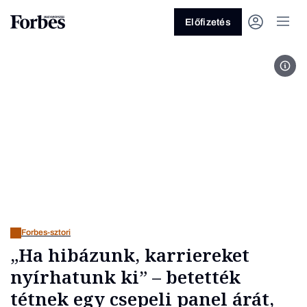
Előfizetés
Fotó
Vagy fedezze fel a következő
témákat
Üzlet
Pénz
Zöld
Legyél jobb!
Forbes-sztori
„Ha hibázunk, karriereket
nyírhatunk ki” – betették
tétnek egy csepeli panel árát,