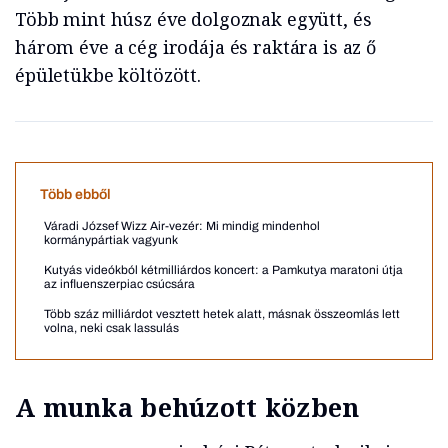
Több mint húsz éve dolgoznak együtt, és
három éve a cég irodája és raktára is az ő
épületükbe költözött.
Több ebből
Váradi József Wizz Air-vezér: Mi mindig mindenhol
kormánypártiak vagyunk
Kutyás videókból kétmilliárdos koncert: a Pamkutya maratoni útja
az influenszerpiac csúcsára
Több száz milliárdot vesztett hetek alatt, másnak összeomlás lett
volna, neki csak lassulás
A munka behúzott közben