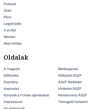
Podcast
Üzlet
Pénz
Legyél jobb
A jó élet
Women
Napi címlap
Oldalak
A magazin
Médiaajanlat
Előfizetés
Előfizetői ÁSZF
Esemény
ÁSZF Melléklet
Kapcsolat
Hirdetési ÁSZF
Könyvek a Forbes ajánlásával
Rendezveny ÁSZF
Impresszum
Támogatói tartalom
Így dolgozunk