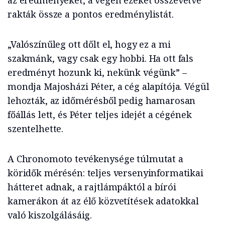
az eredményeket, a végén ezeket összevetve
rakták össze a pontos eredménylistát.
„Valószínűleg ott dőlt el, hogy ez a mi
szakmánk, vagy csak egy hobbi. Ha ott fals
eredményt hozunk ki, nekünk végünk” –
mondja Majosházi Péter, a cég alapítója. Végül
lehozták, az időmérésből pedig hamarosan
főállás lett, és Péter teljes idejét a cégének
szentelhette.
A Chronomoto tevékenysége túlmutat a
köridők mérésén: teljes versenyinformatikai
hátteret adnak, a rajtlámpáktól a bírói
kamerákon át az élő közvetítések adatokkal
való kiszolgálásáig.