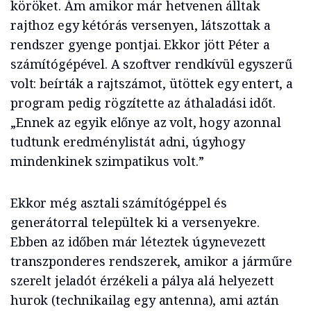
köröket. Ám amikor már hetvenen álltak
rajthoz egy kétórás versenyen, látszottak a
rendszer gyenge pontjai. Ekkor jött Péter a
számítógépével. A szoftver rendkívül egyszerű
volt: beírták a rajtszámot, ütöttek egy entert, a
program pedig rögzítette az áthaladási időt.
„Ennek az egyik előnye az volt, hogy azonnal
tudtunk eredménylistát adni, úgyhogy
mindenkinek szimpatikus volt.”
Ekkor még asztali számítógéppel és
generátorral települtek ki a versenyekre.
Ebben az időben már léteztek úgynevezett
transzponderes rendszerek, amikor a járműre
szerelt jeladót érzékeli a pálya alá helyezett
hurok (technikailag egy antenna), ami aztán