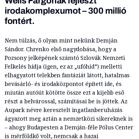
Wells Fargónak fejleszt
irodakomplexumot – 300 millió
fontért.
Nem túlzás, ő olyan mint nekünk Demján
Sándor. Chrenko első nagydobása, hogy a
Pozsony jelképének számtó Szlovák Nemzeti
Felkelés hídja (igen, ez az „ufóhíd”) melletti
elhagyatott telekben fantáziát látott, hatalmas
bevásárló- és irodaközpontot épített ide, és
miután autóút kötötte össze ezt a kijebb eső
részt a belvárossal, számításai be is jöttek. Az
Aupark névre keresztelt ingatlanberuházás
ágyazott meg aztán a nemzetközi sikereknek is
– ahogy Budapesten a Demján-féle Pólus Center
is mérföldkő volt, nemcsak a hazai