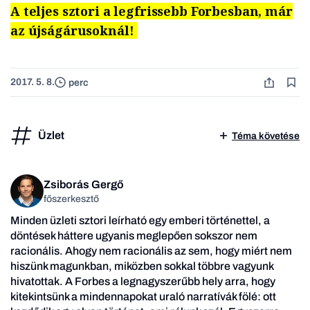
A teljes sztori a legfrissebb Forbesban, már
az újságárusoknál!
2017. 5. 8.
perc
Üzlet
Téma követése
Zsiborás Gergő
főszerkesztő
Minden üzleti sztori leírható egy emberi történettel, a
döntések háttere ugyanis meglepően sokszor nem
racionális. Ahogy nem racionális az sem, hogy miért nem
hiszünk magunkban, miközben sokkal többre vagyunk
hivatottak. A Forbes a legnagyszerűbb hely arra, hogy
kitekintsünk a mindennapokat uraló narratívák fölé: ott