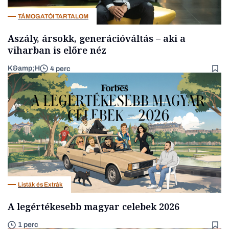
TÁMOGATÓI TARTALOM
Aszály, ársokk, generációváltás – aki a
viharban is előre néz
K&amp;H
4 perc
Listák és Extrák
A legértékesebb magyar celebek 2026
1 perc