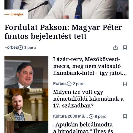
Energia
Fordulat Pakson: Magyar Péter
fontos bejelentést tett
Forbes
1 perc
Lázár-terv, Mezőkövesd-
meccs, meg nem valósuló
Eximbank-hitel – így jutott
el a bezárásig a 70 éves
Forbes
2 perc
téglagyár
Milyen íze volt egy
németalföldi lakomának a
17. században?
Kultúra 2008 Művészeti Nonprofit Kft.
8 perc
Magyar cégek
„Apukám beleálmodta
a birodalmat.” Üres és