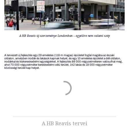
A HB Reavis új szerzeménye Londonban – egyelőre nem valami szép
A tervezett új fejlesztés egy 29 emeletes (118 m magas) épületet foglal magába az északi
oldalon, amelyben irodák és lakások kapnak helyet, és egy 10 emeletes épületet a déli oldalon,
irodákkal és kiskereskedelmi egységekkel. A fejlesztés 88 000 négyzetméteren valósulhat meg,
ahol 70 000 négyzetméter kereskedelmi célú terület, 142 lakás és 18 000 négyzetméter
közösségi terület kap helyet.
A HB Reavis tervei