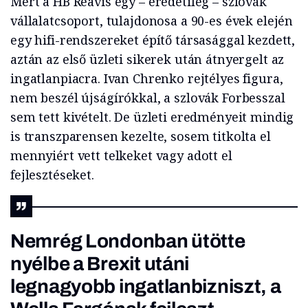
Mert a HB Reavis egy – eredetileg – szlovák
vállalatcsoport, tulajdonosa a 90-es évek elején
egy hifi-rendszereket építő társasággal kezdett,
aztán az első üzleti sikerek után átnyergelt az
ingatlanpiacra. Ivan Chrenko rejtélyes figura,
nem beszél újságírókkal, a szlovák Forbesszal
sem tett kivételt. De üzleti eredményeit mindig
is transzparensen kezelte, sosem titkolta el
mennyiért vett telkeket vagy adott el
fejlesztéseket.
Nemrég Londonban ütötte
nyélbe a Brexit utáni
legnagyobb ingatlanbizniszt, a