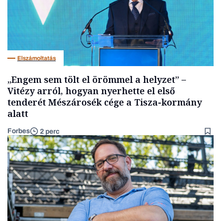
Elszámoltatás
„Engem sem tölt el örömmel a helyzet” –
Vitézy arról, hogyan nyerhette el első
tenderét Mészárosék cége a Tisza-kormány
alatt
Forbes
2 perc