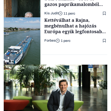
gazos paprikamalomból
lett az igazi családi
Kis Judit
11 perc
fűszersztori
Támogatói tartalom
Kettéválhat a Rajna,
megbénulhat a hajózás
Európa egyik legfontosabb
vízi útján
Forbes
1 perc
Családi
vállalkozások
Üzlet