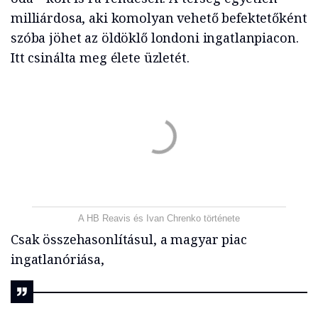
milliárdosa, aki komolyan vehető befektetőként
szóba jöhet az öldöklő londoni ingatlanpiacon.
Itt csinálta meg élete üzletét.
A HB Reavis és Ivan Chrenko története
Csak összehasonlításul, a magyar piac
ingatlanóriása,