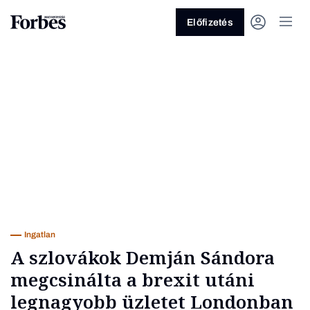
Előfizetés
Vagy fedezze fel a következő
témákat
Üzlet
Pénz
Zöld
Legyél jobb!
Ingatlan
A szlovákok Demján Sándora
megcsinálta a brexit utáni
legnagyobb üzletet Londonban