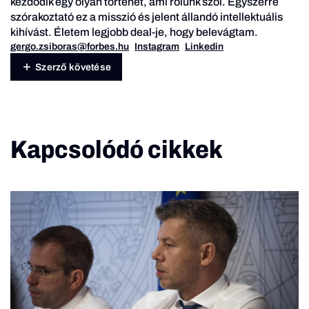
kezdődik egy olyan történet, ami rólunk szól. Egyszerre
szórakoztató ez a misszió és jelent állandó intellektuális
kihívást. Életem legjobb deal-je, hogy belevágtam.
gergo.zsiboras@forbes.hu
Instagram
Linkedin
Szerző követése
Kapcsolódó cikkek