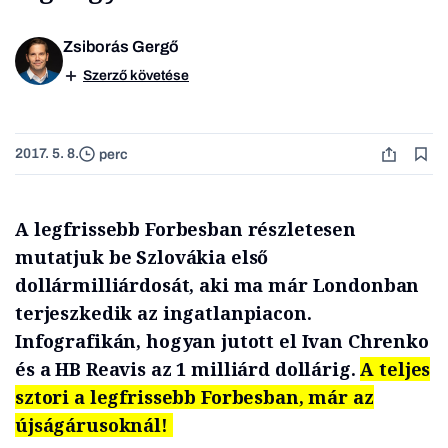
Zsiborás Gergő
Szerző követése
2017. 5. 8.
perc
A legfrissebb Forbesban részletesen
mutatjuk be Szlovákia első
dollármilliárdosát, aki ma már Londonban
terjeszkedik az ingatlanpiacon.
Infografikán, hogyan jutott el Ivan Chrenko
és a HB Reavis az 1 milliárd dollárig.
A teljes
sztori a legfrissebb Forbesban, már az
újságárusoknál!