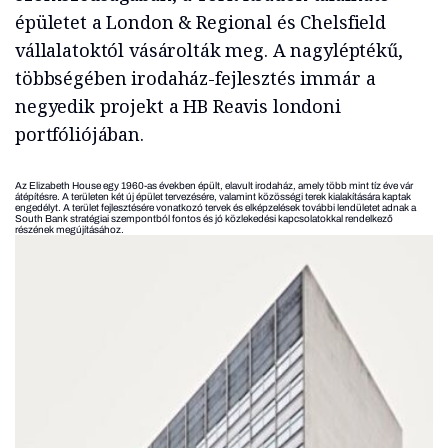
épületet a London & Regional és Chelsfield
vállalatoktól vásárolták meg. A nagyléptékű,
többségében irodaház-fejlesztés immár a
negyedik projekt a HB Reavis londoni
portfóliójában.
Az Elizabeth House egy 1960-as években épült, elavult irodaház, amely több mint tíz éve vár
átépítésre. A területen két új épület tervezésére, valamint közösségi terek kialakítására kaptak
engedélyt. A terület fejlesztésére vonatkozó tervek és elképzelések további lendületet adnak a
South Bank stratégiai szempontból fontos és jó közlekedési kapcsolatokkal rendelkező
részének megújításához.