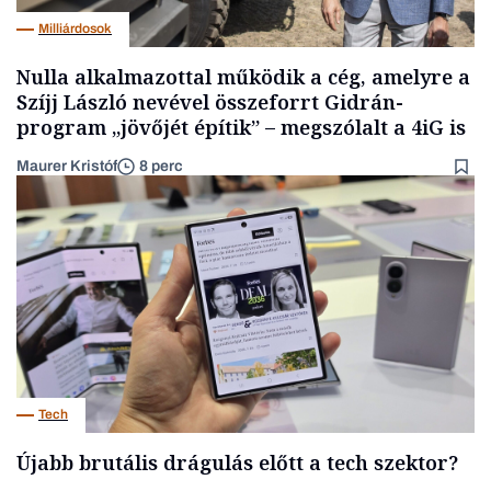
Milliárdosok
Nulla alkalmazottal működik a cég, amelyre a
Szíjj László nevével összeforrt Gidrán-
program „jövőjét építik” – megszólalt a 4iG is
Maurer Kristóf
8 perc
Tech
Újabb brutális drágulás előtt a tech szektor?