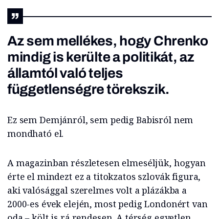
Az sem mellékes, hogy Chrenko
mindig is kerülte a politikát, az
államtól való teljes
függetlenségre törekszik.
Ez sem Demjánról, sem pedig Babisról nem
mondható el.
A magazinban részletesen elmeséljük, hogyan
érte el mindezt ez a titokzatos szlovák figura,
aki valósággal szerelmes volt a plázákba a
2000-es évek elején, most pedig Londonért van
oda – költ is rá rendesen. A térség egyetlen