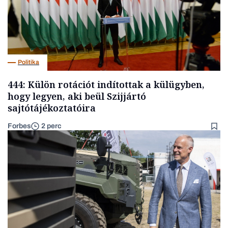
Politika
444: Külön rotációt indítottak a külügyben,
hogy legyen, aki beül Szijjártó
sajtótájékoztatóira
Forbes
2 perc