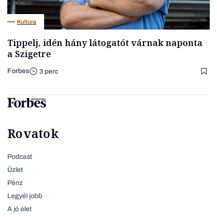
Kultúra
Tippelj, idén hány látogatót várnak naponta
a Szigetre
Forbes
3 perc
Rovatok
Podcast
Üzlet
Pénz
Legyél jobb
A jó élet