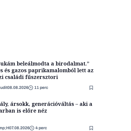
ukám beleálmodta a birodalmat.”
s és gazos paprikamalomból lett az
zi családi fűszersztori
udit
08.08.2026
11 perc
ály, ársokk, generációváltás – aki a
arban is előre néz
mp;H
07.08.2026
4 perc