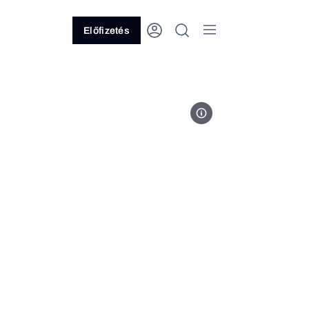
Előfizetés
Fotó: MTVA/Róka László