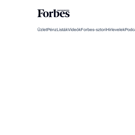
Üzlet
Pénz
Listák
Videók
Forbes-sztori
Hírlevelek
Podc