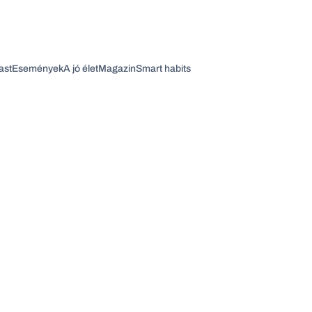
ast
Események
A jó élet
Magazin
Smart habits
Vagy fedezze fel a következő témákat
Üzlet
Pénz
Zöld
Legyél jobb!