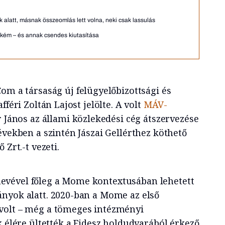
k alatt, másnak összeomlás lett volna, neki csak lassulás
z kém – és annak csendes kiutasítása
om a társaság új felügyelőbizottsági és
fféri Zoltán Lajost jelölte. A volt
MÁV-
ár János az állami közlekedési cég átszervezése
években a szintén Jászai Gellérthez köthető
 Zrt.-t vezeti.
vével főleg a Mome kontextusában lehetett
nyok alatt. 2020-ban a Mome az első
volt – még a tömeges intézményi
k élére ültették a Fidesz holdudvarából érkező