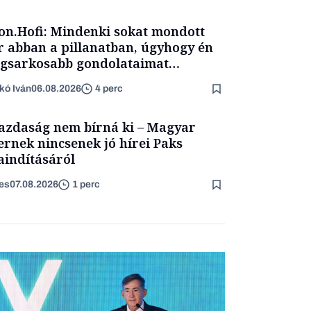
on.Hofi: Mindenki sokat mondott
 abban a pillanatban, úgyhogy én
egsarkosabb gondolataimat
rtam kimondani
kó Iván
06.08.2026
4 perc
azdaság nem bírná ki – Magyar
ernek nincsenek jó hírei Paks
aindításáról
es
07.08.2026
1 perc