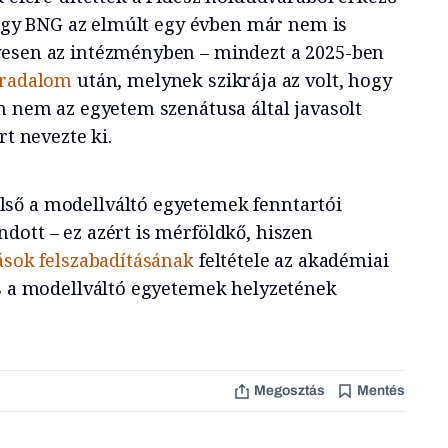
 hogy BNG az elmúlt egy évben már nem is
yesen az intézményben – mindezt a 2025-ben
rradalom
után, melynek szikrája az volt, hogy
m nem az egyetem szenátusa által javasolt
rt nevezte ki.
ső a modellváltó egyetemek fenntartói
dott – ez azért is mérföldkő, hiszen
ások felszabadításának
feltétele az akadémiai
és a modellváltó egyetemek helyzetének
Megosztás
Mentés