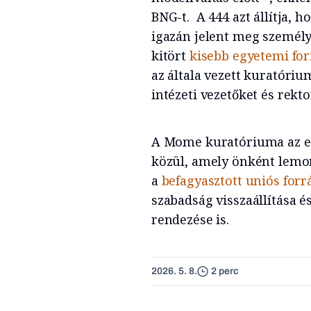
BNG-t. A 444 azt állítja,
igazán jelent meg személ
kitört
kisebb egyetemi fo
az általa vezett kuratóriu
intézeti vezetőket és rekto
A Mome kuratóriuma az el
közül, amely önként lemon
a
befagyasztott uniós forr
szabadság visszaállítása 
rendezése is.
2026. 5. 8.
2 perc