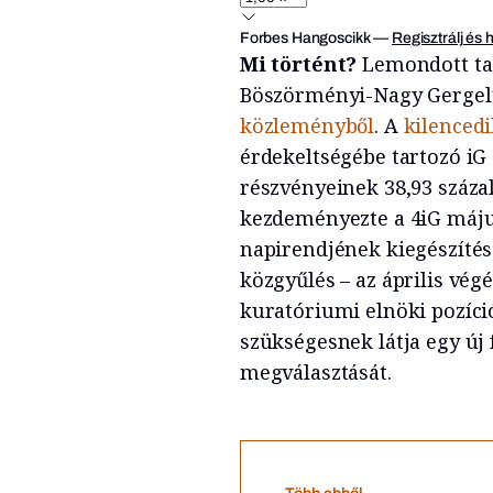
Forbes Hangoscikk
—
Regisztrálj és 
Mi történt?
Lemondott tag
Böszörményi-Nagy Gergely,
közleményből
. A
kilenced
érdekeltségébe tartozó i
részvényeinek 38,93 száza
kezdeményezte a 4iG máju
napirendjének kiegészítésé
közgyűlés – az április v
kuratóriumi elnöki pozíci
szükségesnek látja egy új 
megválasztását.