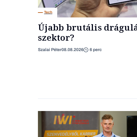
Tech
Újabb brutális drágulás
szektor?
Szalai Péter
08.08.2026
6 perc