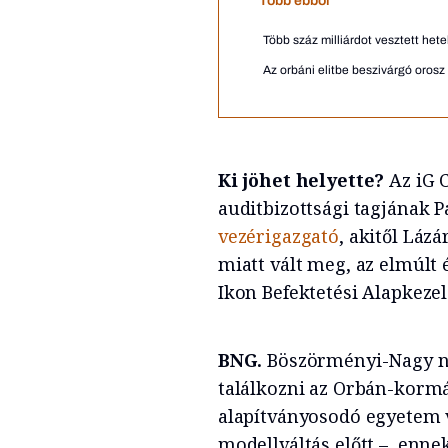
Több ebből
Több száz milliárdot vesztett hete
Az orbáni elitbe beszivárgó oros
Ki jöhet helyette?
Az iG C
auditbizottsági tagjának Pa
vezérigazgató
, akitől Láz
miatt vált meg, az elmúlt 
Ikon Befektetési Alapkezelő
BNG.
Böszörményi-Nagy ne
találkozni az Orbán-kormá
alapítványosodó egyetem 
modellváltás előtt –, enne