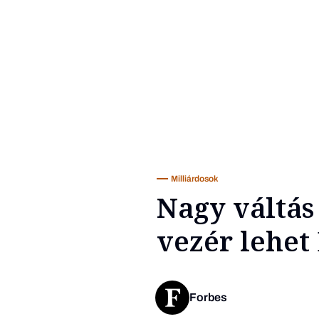
Milliárdosok
Nagy váltás
vezér lehet
Forbes