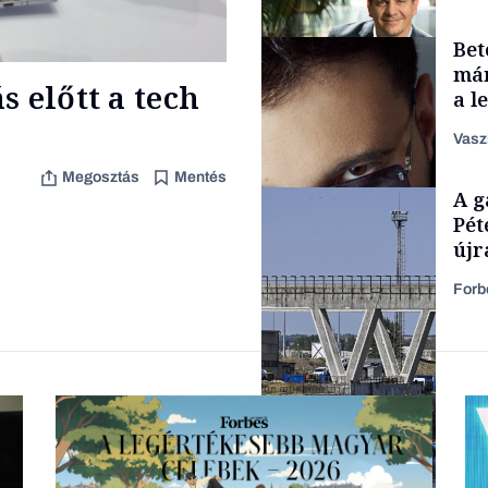
Bet
Családi vállalkozások
már
 előtt a tech
a l
aka
Vasz
Megosztás
Mentés
TÁMOGATÓI
A g
TARTALOM
Pét
újr
Forb
Forbes-sztori