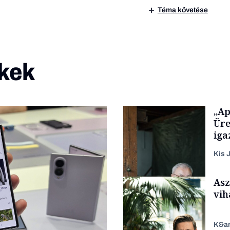
Téma követése
kek
„Ap
Üre
iga
Kis J
Asz
vih
K&a