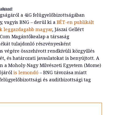
hallgasd!
ságáról a 4iG felügyelőbizottságában
 vagyis BNG – derül ki a
BÉT-en publikált
ik leggazdagabb magyar
, Jászai Gellért
G Com Magántőkealap a társaság
lékát tulajdonló részvényesként
s végére összehívott rendkívüli közgyűlés
t, és határozati javaslatokat is benyújtott. A
égén a Moholy-Nagy Művészeti Egyetem (Mome)
ójáról
is lemondó
– BNG távozása miatt
felügyelőbizottsági és auditbizottsági tag