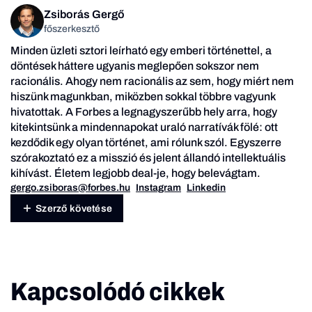
Zsiborás Gergő
főszerkesztő
Minden üzleti sztori leírható egy emberi történettel, a
döntések háttere ugyanis meglepően sokszor nem
racionális. Ahogy nem racionális az sem, hogy miért nem
hiszünk magunkban, miközben sokkal többre vagyunk
hivatottak. A Forbes a legnagyszerűbb hely arra, hogy
kitekintsünk a mindennapokat uraló narratívák fölé: ott
kezdődik egy olyan történet, ami rólunk szól. Egyszerre
szórakoztató ez a misszió és jelent állandó intellektuális
kihívást. Életem legjobb deal-je, hogy belevágtam.
gergo.zsiboras@forbes.hu
Instagram
Linkedin
Szerző követése
Kapcsolódó cikkek