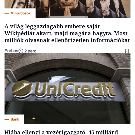
Milliárdosok
A világ leggazdagabb embere saját
Wikipédiát akart, majd magára hagyta. Most
milliók olvasnak ellenőrizetlen információkat
Forbes
2 perc
Bank
Hiába ellenzi a vezérigazgató, 45 milliárd