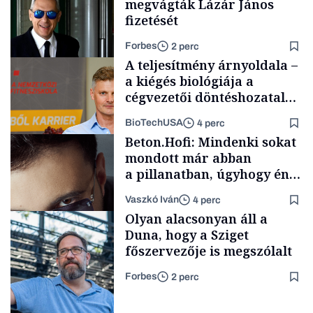
megvágták Lázár János
fizetését
Forbes
2 perc
A teljesítmény árnyoldala –
a kiégés biológiája a
cégvezetői döntéshozatal
mögött
BioTechUSA
4 perc
Politika
Beton.Hofi: Mindenki sokat
mondott már abban
a pillanatban, úgyhogy én
a legsarkosabb
Vaszkó Iván
4 perc
gondolataimat akartam
Content Lab HUB
Olyan alacsonyan áll a
kimondani
Duna, hogy a Sziget
főszervezője is megszólalt
Forbes
2 perc
Forbes-sztori