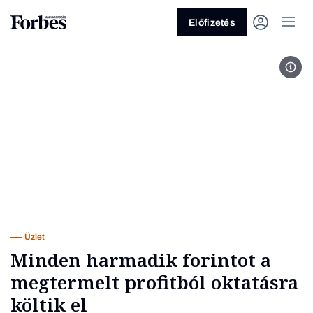
Előfizetés
Köké
Vagy fedezze fel a következő
témákat
Üzlet
Pénz
Zöld
Legyél jobb!
Üzlet
Minden harmadik forintot a
megtermelt profitból oktatásra
költik el