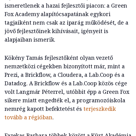
ismeretlenek a hazai fejlesztői piacon: a Green
Fox Academy alapítócsapatának egykori
tagjaiként nem csak az iparág működését, de a
jövő fejlesztőinek kihívásait, igényeit is
alapjaiban ismerik.
Kökény Tamás fejlesztőként olyan vezető
nemzetközi cégekben bizonyított már, mint a
Prezi, a Brickflow, a Cloudera, a Lab.Coop és a
Datadog. A Brickflow és a Lab.Coop közös cége
volt Langmár Péterrel, utóbbit épp a Green Fox
sikere miatt engedték el, a programozóiskola
nemrég kapott befektetést és
terjeszkedik
tovább a régióban
.
Fazekas Barbara többek között a Kürt Akadémia