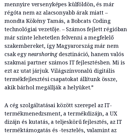
mennyire versenyképes külföldön, és már
régóta nem az alacsonyabb árak miatt –
mondta Kökény Tamás, a Bobcats Coding
technológiai vezetője. – Számos fejlett régióban
már szinte lehetetlen felvenni a megfelelő
szakembereket, így Magyarország már nem
csak egy
nearshoring
desztináció, hanem valós
szakmai partner számos IT fejlesztésben. Mi is
ezt az utat járjuk. Világszínvonalú digitális
termékfejlesztési csapatokat állítunk össze,
akik bárhol megállják a helyüket.”
A cég szolgáltatásai között szerepel az IT-
termékmenedzsment, a termékdizájn, a UX
dizájn és kutatás, a teljeskörű fejlesztés, az IT
terméktámogatás és -tesztelés, valamint az