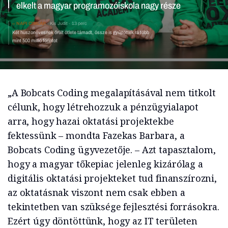
NAPI CÍMLAP
Kis Judit
13 perc
Két huszonévesnek őrült ötlete támadt, össze is
gyűjtöttek rá több mint 500 millió forintot
„A Bobcats Coding megalapításával nem titkolt
célunk, hogy létrehozzuk a pénzügyialapot
arra, hogy hazai oktatási projektekbe
fektessünk – mondta Fazekas Barbara, a
Bobcats Coding ügyvezetője. – Azt tapasztalom,
hogy a magyar tőkepiac jelenleg kizárólag a
digitális oktatási projekteket tud finanszírozni,
az oktatásnak viszont nem csak ebben a
tekintetben van szüksége fejlesztési forrásokra.
Ezért úgy döntöttünk, hogy az IT területen