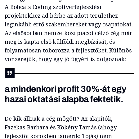
A Bobcats Coding szoftverfejlesztési
projektekhez ad bérbe az adott területhez
leginkább értő szakembereket vagy csapatokat.
Az elsősorban nemzetközi piacot célzó cég már
meg is kapta első külföldi megbízását, és
folyamatosan toborozza a fejlesztőket. Különös
vonzerejük, hogy egy jó ügyért is dolgoznak:
a mindenkori profit 30%-át egy
hazai oktatási alapba fektetik.
De kik állnak a cég mögött? Az alapítók,
Fazekas Barbara és Kökény Tamás (ahogy
fejlesztői körökben ismerik: Tojás) nem