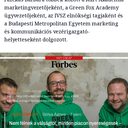
marketingvezetőjeként, a Green Fox Academy
ügyvezetőjeként, az IVSZ elnökségi tagjaként és
a Budapesti Metropolitan Egyetem marketing
és kommunikációs vezérigazgató-
helyetteseként dolgozott.
INTERJÚ
Zsiborás Gergő
10 perc
Balogh Petya 1000 céget keres: Nem tartok attól, hogy a NER
beszállna, a magyar tőzsdénél bátrabbak vagyunk
NAPI CÍMLAP
Gólya Ágnes
7 perc
Nem félnek a válságtól, minden piacon nyereségesek – elkelt a
magyar programozóiskola nagy része