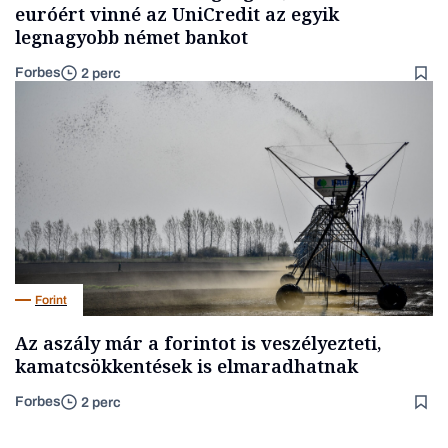
euróért vinné az UniCredit az egyik
legnagyobb német bankot
Forbes
2 perc
Forint
Az aszály már a forintot is veszélyezteti,
kamatcsökkentések is elmaradhatnak
Forbes
2 perc