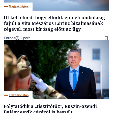
Magyar cégek
Itt kell élned, hogy elhidd: épületrombolásig
fajult a vita Mészáros Lőrinc bizalmasának
cégével, most bíróság előtt az ügy
Forbes
2 perc
Elszámoltatás
Folytatódik a „tisztítótűz”, Ruszin-Szendi
Balásy egyik cégéről is beszélt