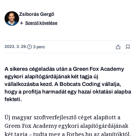
Zsiborás Gergő
Szerző követése
2023. 3. 29.
3 perc
A sikeres cégeladás után a Green Fox Academy
egykori alapítógárdájának két tagja új
vállalkozásba kezd. A Bobcats Coding vállalja,
hogy a profitja harmadát egy hazai oktatási alapba
fekteti
.
Új magyar szoftverfejlesztő céget alapított a
Green Fox Academy egykori alapítógárdájának
két tagja – tudta meg a Forbes.hu az alapítóktól.